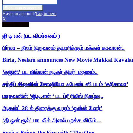
Have an account?
Login here
X
Trending now
ஜி டி என் (பட விமர்சனம் )
பிர்லா – நீலம் நிறுவனம் தயாரிக்கும் மக்கள் காவலன்..
Birla, Neelam announces New Movie Makkal Kaval
‘கஜினி’ பட வில்லன் நடிகர் திடீர் மரணம்..
சந்தீப் கிஷனின் சோஷியோ ஃபேண்டஸி படம் ‘கரிகாலா’
மாதவனின் ‘ஜி.டி.என் ‘ பட ப்ரீ ரிலீஸ் நிகழ்வு..
ஆகஸ்ட் 28-ல் திரைக்கு வரும் ‘ஒன்ஸ் மோர்’
‘தி ஒன் ரூல்’ பாடலில் அனல் பறக்க விடும்…
Suriya Brings the Fire with “The One…