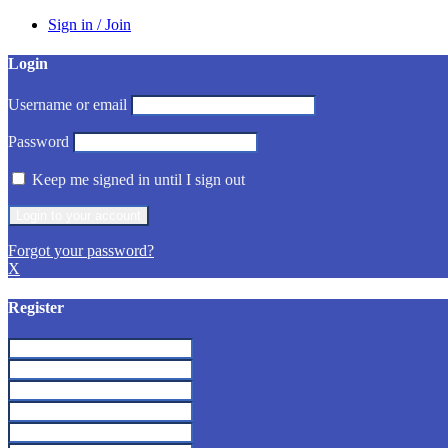
Sign in / Join
Login
Username or email
Password
Keep me signed in until I sign out
Forgot your password?
X
Register