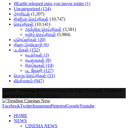
#Karthi released miss you movie trailer
(1)
Uncategorized
(154)
அரசியல்
(1,207)
சினிமா செய்திகள்
(10,747)
செய்திகள்
(10,141)
ஆங்கில செய்திகள்
(3,581)
தமிழ் செய்திகள்
(5,984)
டிரெய்லர்கள்
(20)
திரை பிறமொழி
(6)
படங்கள்
(152)
நடிகர்கள்
(3)
நடிகைகள்
(8)
நிகழ்வுகள்
(14)
பட கேலரி
(127)
பொது செய்திகள்
(21)
விமர்சனம்
(947)
@2026 - trendingcinemasnow.com. All Right Reserved. Designed
and Developed by
PenciDesign
Facebook
Twitter
Instagram
Pinterest
Google
Youtube
HOME
NEWS
CINEMA NEWS