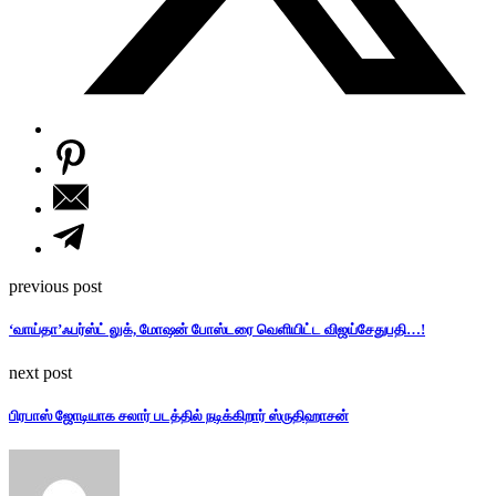
previous post
‘வாய்தா’ஃபர்ஸ்ட் லுக், மோஷன் போஸ்டரை வெளியிட்ட விஜய்சேதுபதி…!
next post
பிரபாஸ் ஜோடியாக சலார் படத்தில் நடிக்கிறார் ஸ்ருதிஹாசன்