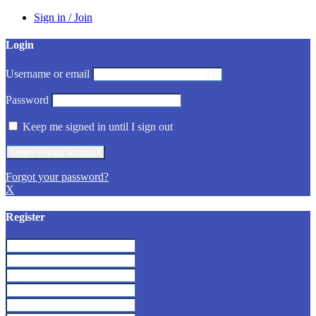
Sign in / Join
Login
Username or email
Password
Keep me signed in until I sign out
Forgot your password?
X
Register