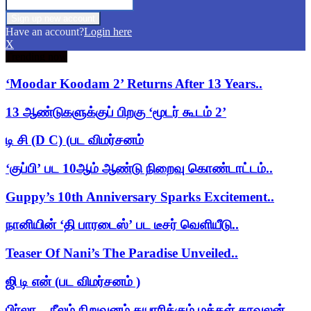
Have an account?
Login here
X
Trending now
‘Moodar Koodam 2’ Returns After 13 Years..
13 ஆண்டுகளுக்குப் பிறகு ‘மூடர் கூடம் 2’
டி சி (D C) (பட விமர்சனம்
‘குப்பி’ பட 10ஆம் ஆண்டு நிறைவு கொண்டாட்டம்..
Guppy’s 10th Anniversary Sparks Excitement..
நானியின் ‘தி பாரடைஸ்’ பட டீசர் வெளியீடு..
Teaser Of Nani’s The Paradise Unveiled..
ஜி டி என் (பட விமர்சனம் )
பிர்லா – நீலம் நிறுவனம் தயாரிக்கும் மக்கள் காவலன்..