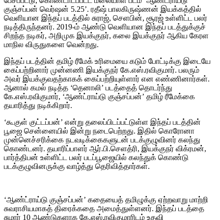
பேசப்பட்டு, கொண்டாடப்பட்ட மலையாள படம் ‘ஆண்ட்ராய்டு
குஞ்சப்பன் வெர்ஷன் 5.25’. ரதீஷ் பாலகிருஷ்ணன் இயக்கத்தில்
வெளியான இந்தப் படத்தில் சுராஜ், செளபின், சூரஜ் உள்ளிட்ட பலர்
நடித்திருந்தனர். 2019-ம் ஆண்டு வெளியான இந்தப் படத்துக்குச்
சிறந்த நடிகர், அறிமுக இயக்குநர், கலை இயக்குநர் ஆகிய கேரள
மாநில விருதுகளை வென்றது.
இந்தப் படத்தின் தமிழ் ரீமேக் உரிமையை கடும் போட்டிக்கு இடையே
கைப்பற்றினார் முன்னணி இயக்குநர் கே.எஸ்.ரவிகுமார். பலரும்
அவர் இயக்குவதற்காகக் கைப்பற்றியுள்ளார் என எண்ணினார்கள்.
ஆனால் கமல் நடித்த ‘தெனாலி’ படத்தைத் தொடர்ந்து
கே.எஸ்.ரவிகுமார், ‘ஆண்ட்ராய்டு குஞ்சப்பன்’ தமிழ் ரீமேக்கை
தயாரித்து நடிக்கிறார்.
‘கூகுள் குட்டப்பன்’ என்று தலைப்பிடப்பட்டுள்ள இந்தப் படத்தின்
பூஜை சென்னையில் இன்று நடைபெற்றது. இதில் கொரோனா
முன்னெச்சரிக்கை நடவடிக்கைகளுடன் படக்குழுவினர் கலந்து
கொண்டனர். தயாரிப்பாளர் ஆர்.பி.செளத்ரி, இயக்குநர் விக்ரமன்,
பார்த்திபன் உள்ளிட்ட பலர் படப்பூஜையில் கலந்துக் கொண்டு
படக்குழுவினருக்கு வாழ்த்து தெரிவித்தார்கள்.
‘ஆண்ட்ராய்டு குஞ்சப்பன்’ கதையைத் தமிழுக்கு ஏற்றவாறு மாற்றி
சுவராசியமாகத் திரைக்கதை அமைத்துள்ளனர். இந்தப் படத்தை
சுமார் 10 ஆண்டுகளாக கே.எஸ்.ரவிகுமாரிடம் உதவி