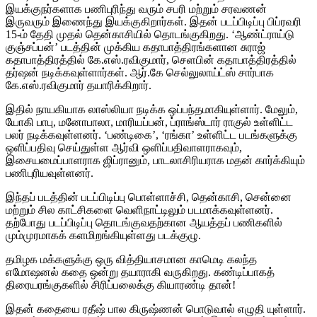
இயக்குநர்களாக பணிபுரிந்து வரும் சபரி மற்றும் சரவணன்
இருவரும் இணைந்து இயக்குகிறார்கள். இதன் படப்பிடிப்பு பிப்ரவரி
15-ம் தேதி முதல் தென்காசியில் தொடங்குகிறது. ‘ஆண்ட்ராய்டு
குஞ்சப்பன்’ படத்தின் முக்கிய கதாபாத்திரங்களான சுராஜ்
கதாபாத்திரத்தில் கே.எஸ்.ரவிகுமார், செளபின் கதாபாத்திரத்தில்
தர்ஷன் நடிக்கவுள்ளார்கள். ஆர்.கே செல்லுலாய்ட்ஸ் சார்பாக
கே.எஸ்.ரவிகுமார் தயாரிக்கிறார்.
இதில் நாயகியாக லாஸ்லியா நடிக்க ஒப்பந்தமாகியுள்ளார். மேலும்,
யோகி பாபு, மனோபாலா, மாரியப்பன், ப்ராங்ஸ்டார் ராகுல் உள்ளிட்ட
பலர் நடிக்கவுள்ளனர். ‘பண்டிகை’, ‘ரங்கா’ உள்ளிட்ட படங்களுக்கு
ஒளிப்பதிவு செய்துள்ள ஆர்வி ஒளிப்பதிவாளராகவும்,
இசையமைப்பாளராக ஜிப்ரானும், பாடலாசிரியராக மதன் கார்க்கியும்
பணிபுரியவுள்ளனர்.
இந்தப் படத்தின் படப்பிடிப்பு பொள்ளாச்சி, தென்காசி, சென்னை
மற்றும் சில காட்சிகளை வெளிநாட்டிலும் படமாக்கவுள்ளனர்.
தற்போது படப்பிடிப்பு தொடங்குவதற்கான ஆயத்தப் பணிகளில்
மும்முரமாகக் களமிறங்கியுள்ளது படக்குழு.
தமிழக மக்களுக்கு ஒரு வித்தியாசமான காமெடி கலந்த
எமோஷனல் கதை ஒன்று தயாராகி வருகிறது. கண்டிப்பாகத்
திரையரங்குகளில் சிரிப்பலைக்கு கியாரண்டி தான்!
இதன் கதையை ரதீஷ் பால கிருஷ்ணன் பொடுவால் எழுதி யுள்ளார்.