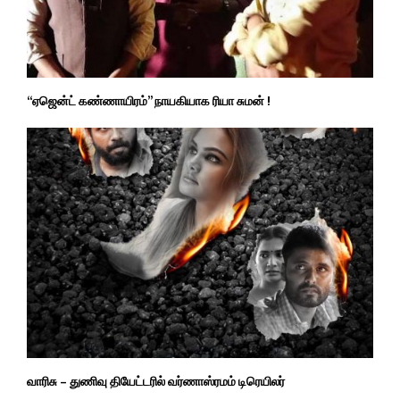
“ஏஜென்ட் கண்ணாயிரம்” நாயகியாக ரியா சுமன் !
வாரிசு – துணிவு தியேட்டரில் வர்ணாஸ்ரமம் டிரெயிலர்