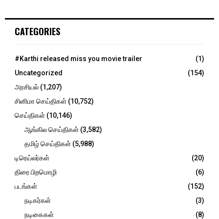
a
S
r
c
E
CATEGORIES
h
f
A
o
#Karthi released miss you movie trailer
(1)
r
R
Uncategorized
(154)
:
C
அரசியல்
(1,207)
சினிமா செய்திகள்
(10,752)
H
செய்திகள்
(10,146)
ஆங்கில செய்திகள்
(3,582)
தமிழ் செய்திகள்
(5,988)
டிரெய்லர்கள்
(20)
திரை பிறமொழி
(6)
படங்கள்
(152)
நடிகர்கள்
(3)
நடிகைகள்
(8)