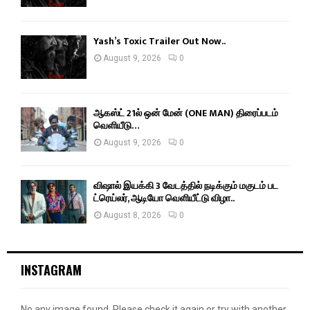
Yash’s Toxic Trailer Out Now..
August 9, 2026
0
ஆகஸ்ட் 21ல் ஒன் மேன் (ONE MAN) திரைப்படம்
வெளியீடு…
August 9, 2026
0
விஷால் இயக்கி 3 வேடத்தில் நடிக்கும் மகுடம் பட
ட்ரெய்லர், ஆடியோ வெளியீட்டு விழா..
August 8, 2026
0
INSTAGRAM
No any image found. Please check it again or try with another