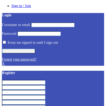
Sign in / Join
Login
Username or email
Password
Keep me signed in until I sign out
Forgot your password?
X
Register