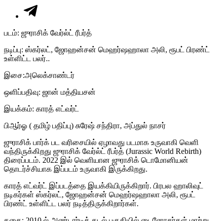
படம்: ஜுராசிக் வேர்ல்ட் ரீபர்த்
நடிப்பு: ஸ்கர்லட், ஜோஹன்சன் மெஹர்ஷஹாலா அலி, ரூபட் பிரண்ட்
உள்ளிட்ட பலர்..
இசை:அலெக்சாண்டர்
ஒளிப்பதிவு: ஜான் மத்தியசன்
இயக்கம்: காரத் எட்வர்ட்
பிஆர்ஓ ( தமிழ் பதிப்பு) சுரேஷ் சந்திரா, அப்துல் நாசர்
ஜுராசிக் பார்க் பட வரிசையில் ஏழாவது படமாக உருவாகி வெளி
வந்திருக்கிறது ஜுராசிக் வேர்ல்ட் ரீபர்த் (Jurassic World Rebirth)
திரைப்படம். 2022 இல் வெளியான ஜுராசிக் டொமோனியன்
தொடர்ச்சியாக இப்படம் உருவாகி இருக்கிறது.
காரத் எட்வர்ட் இப்படத்தை இயக்கியிருக்கிறார். பிரபல ஹாலிவுட்
நடிகர்கள் ஸ்கர்லட், ஜோஹன்சன் மெஹர்ஷஹாலா அலி, ரூபட்
பிரண்ட் உள்ளிட்ட பலர் நடித்திருக்கிறார்கள்.
கதை: 2010 ல் அண்டார்டிக் கடல் பகுதியில் டைனோசர்கள் மாற்று