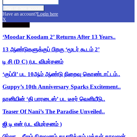
Have an account?
Login here
X
Trending now
‘Moodar Koodam 2’ Returns After 13 Years..
13 ஆண்டுகளுக்குப் பிறகு ‘மூடர் கூடம் 2’
டி சி (D C) (பட விமர்சனம்
‘குப்பி’ பட 10ஆம் ஆண்டு நிறைவு கொண்டாட்டம்..
Guppy’s 10th Anniversary Sparks Excitement..
நானியின் ‘தி பாரடைஸ்’ பட டீசர் வெளியீடு..
Teaser Of Nani’s The Paradise Unveiled..
ஜி டி என் (பட விமர்சனம் )
பிர்லா – நீலம் நிறுவனம் தயாரிக்கும் மக்கள் காவலன்..