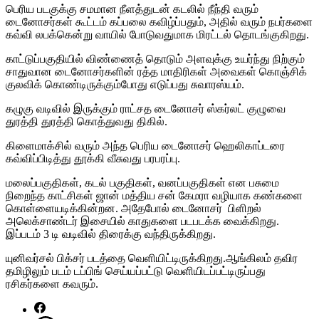
பெரிய படகுக்கு சமமான நீளத்துடன் கடலில் நீந்தி வரும்
டைனோசர்கள் கூட்டம் கப்பலை கவிழ்ப்பதும், அதில் வரும் நபர்களை
கவ்வி லபக்கென்று வாயில் போடுவதுமாக மிரட்டல் தொடங்குகிறது.
காட்டுப்பகுதியில் விண்ணைத் தொடும் அளவுக்கு உயர்ந்து நிற்கும்
சாதுவான டைனோசர்களின் ரத்த மாதிரிகள் அவைகள் கொஞ்சிக்
குலவிக் கொண்டிருக்கும்போது எடுப்பது சுவாரஸ்யம்.
கழுகு வடிவில் இருக்கும் ராட்சத டைனோசர் ஸ்கர்லட் குழுவை
துரத்தி துரத்தி கொத்துவது திகில்.
கிளைமாக்சில் வரும் அந்த பெரிய டைனோசர் ஹெலிகாப்டரை
கவ்விப்பிடித்து தூக்கி வீசுவது பரபரப்பு.
மலைப்பகுதிகள், கடல் பகுதிகள், வனப்பகுதிகள் என பசுமை
நிறைந்த காட்சிகள் ஜான் மத்திய சன் கேமரா வழியாக கண்களை
கொள்ளையடிக்கின்றன. அதேபோல் டைனோசர் பிளிறல்
அலெக்சாண்டர் இசையில் காதுகளை படபடக்க வைக்கிறது.
இப்படம் 3 டி வடிவில் திரைக்கு வந்திருக்கிறது.
யுனிவர்சல் பிக்சர் படத்தை வெளியிட்டிருக்கிறது.ஆங்கிலம் தவிர
தமிழிலும் படம் டப்பிங் செய்யப்பட்டு வெளியிடப்பட்டிருப்பது
ரசிகர்களை கவரும்.