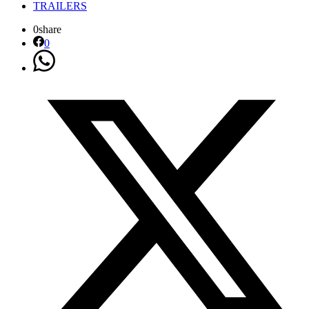
TRAILERS
0
share
0