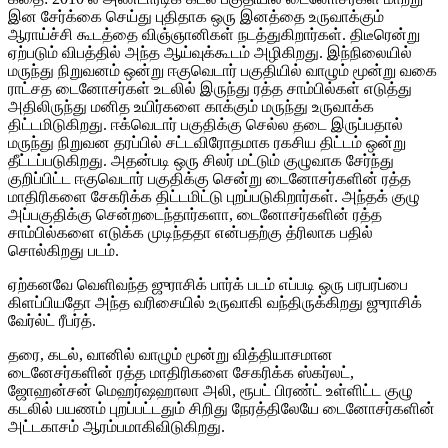
இன சேர்க்கை செய்து புதிதாக ஒரு இனத்தை உருவாக்கும்
ஆராய்ச்சி கூடத்தை விஞ்ஞானிகள் நடத்துகிறார்கள். திடீரென்று
ஏற்படும் விபத்தில் அந்த ஆய்வுக்கூடம் அழிகிறது. இந்நிலையில்
மருந்து நிறுவனம் ஒன்று ஈகுவெடார் பகுதியில் வாழும் மூன்று வகை
ராட்சத டைனோசர்கள் உடலில் இருந்து ரத்த சாம்பில்கள் எடுத்து
அதிலிருந்து மனித உயிர்களை காக்கும் மருந்து உருவாக்க
திட்டமிடுகிறது. ஈக்வெடார் பகுதிக்கு செல்ல தடை இருப்பதால்
மருந்து நிறுவன தரப்பில் சட்டவிரோதமாக ரகசிய திட்டம் ஒன்று
தீட்டப்படுகிறது. அதன்படி ஒரு சிலர் மட்டும் குழுவாக சேர்ந்து
குறிப்பிட்ட ஈகுவெடார் பகுதிக்கு சென்று டைனோசர்களின் ரத்த
மாதிரிகளை சேகரிக்க திட்டமிட்டு புறப்படுகிறார்கள். அந்தக் குழு
அப்பகுதிக்கு சென்றடைந்தார்களா, டைனோசர்களின் ரத்த
சாம்பில்களை எடுக்க முடிந்ததா என்பதற்கு த்ரிலாக பதில்
சொல்கிறது படம்.
ஏற்கனவே வெளிவந்த ஜுராசிக் பார்க் படம் எப்படி ஒரு பரபரப்பை
கிளப்பியதோ அந்த வரிசையில் உருவாகி வந்திருக்கிறது ஜுராசிக்
வேர்ல்ட் ரீபர்த்.
தரை, கடல், வானில் வாழும் மூன்று வித்தியாசமான
டைனேசர்களின் ரத்த மாதிரிகளை சேகரிக்க ஸ்கர்லட்,
ஜோஹன்சன் மெஹர்ஷஹாலா அலி, ரூபட் பிரண்ட் உள்ளிட்ட குழு
கடலில் பயணம் புறப்பட்டதும் சிறிது நேரத்திலேயே டைனோசர்களின்
அட்டகாசம் ஆரம்பமாகிவிடுகிறது.