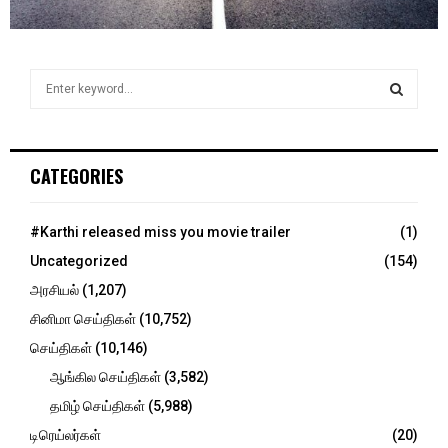
S
e
a
S
r
c
E
CATEGORIES
h
f
A
o
#Karthi released miss you movie trailer
(1)
r
R
Uncategorized
(154)
:
C
அரசியல்
(1,207)
சினிமா செய்திகள்
(10,752)
H
செய்திகள்
(10,146)
ஆங்கில செய்திகள்
(3,582)
தமிழ் செய்திகள்
(5,988)
டிரெய்லர்கள்
(20)