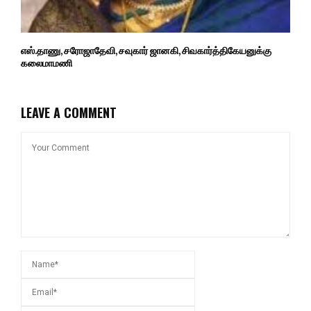
எஸ்.தாணு, சரோஜாதேவி, சவுகார் ஜானகி, சிவகார்த்திகேயனுக்கு
கலைமாமணி
LEAVE A COMMENT