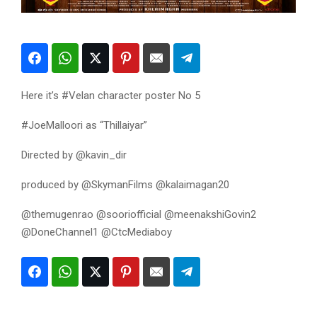
Here it’s #Velan character poster No 5
#JoeMalloori as “Thillaiyar”
Directed by @kavin_dir
produced by @SkymanFilms @kalaimagan20
@themugenrao @sooriofficial @meenakshiGovin2
@DoneChannel1 @CtcMediaboy