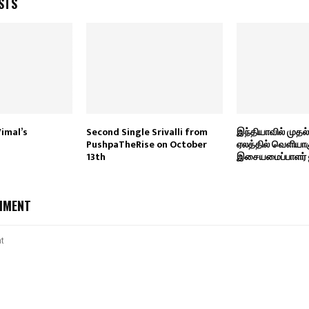
STS
Vimal’s
Second Single Srivalli from
இந்தியாவில் முத
PushpaTheRise on October
ஏலத்தில் வெளியாக
13th
இசையமைப்பாளர் ஜ
MMENT