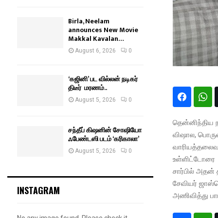
Birla, Neelam
announces New Movie
Makkal Kavalan…
August 6, 2026
0
‘கஜினி’ பட வில்லன் நடிகர்
திடீர் மரணம்..
August 5, 2026
0
தென்னிந்திய ந
சந்தீப் கிஷனின் சோஷியோ
விஷால, பொருளா
ஃபேண்டஸி படம் ‘கரிகாலா’
வாரியத்தலைவரு
August 5, 2026
0
உள்ளிட்டோரை 
சார்பில் அதன்
சேவியர் ஜாஸ்பெ
INSTAGRAM
அணிவித்து பார
No any image found. Please check it