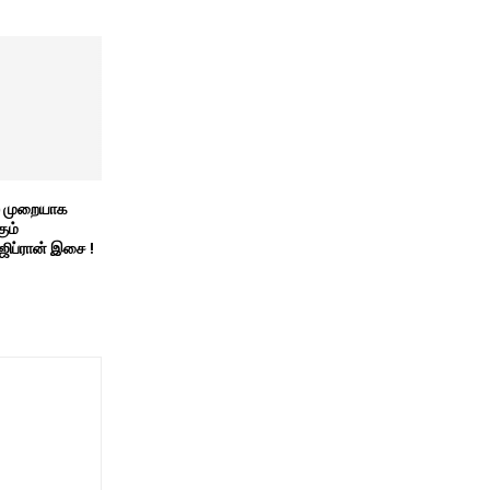
ல் முறையாக
ும்
ிப்ரான் இசை !