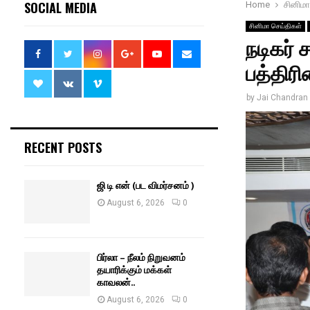
SOCIAL MEDIA
Home
சினிமா
சினிமா செய்திகள்
நடிகர் 
பத்திரி
by
Jai Chandran
RECENT POSTS
ஜி டி என் (பட விமர்சனம் )
August 6, 2026
0
பிர்லா – நீலம் நிறுவனம்
தயாரிக்கும் மக்கள்
காவலன்..
August 6, 2026
0