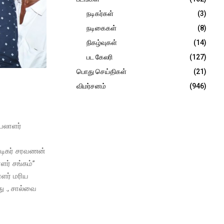
நடிகர்கள்
(3)
நடிகைகள்
(8)
நிகழ்வுகள்
(14)
பட கேலரி
(127)
பொது செய்திகள்
(21)
விமர்சனம்
(946)
ெயலாளர்
 நடிகர் சரவணன்
ர் சங்கம்”
ாளர் மரிய
து ., சால்வை