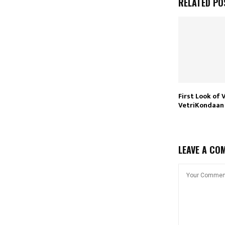
RELATED PO
First Look of 
VetriKondaan
LEAVE A CO