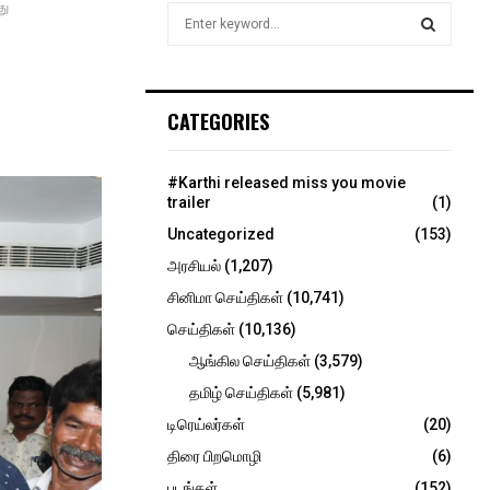
து
S
e
a
S
r
c
E
CATEGORIES
h
f
A
o
#Karthi released miss you movie
r
R
trailer
(1)
:
Uncategorized
(153)
C
அரசியல்
(1,207)
H
சினிமா செய்திகள்
(10,741)
செய்திகள்
(10,136)
ஆங்கில செய்திகள்
(3,579)
தமிழ் செய்திகள்
(5,981)
டிரெய்லர்கள்
(20)
திரை பிறமொழி
(6)
படங்கள்
(152)