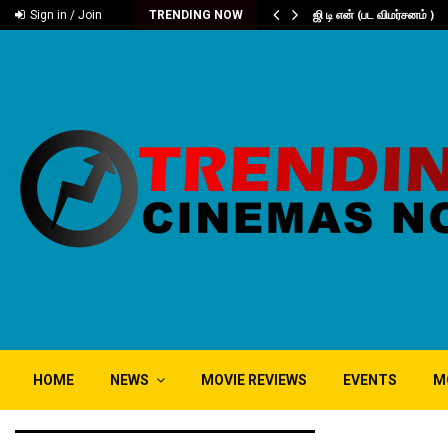
டனியின் நூறு…
ஜி டி என் (பட விமர்சனம் )
Sign in / Join
TRENDING NOW
HOME
NEWS
MOVIE REVIEWS
EVENTS
M