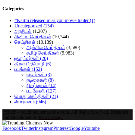
Categories
#Karthi released miss you movie trailer
(1)
Uncategorized
(154)
அரசியல்
(1,207)
சினிமா செய்திகள்
(10,744)
செய்திகள்
(10,139)
ஆங்கில செய்திகள்
(3,580)
தமிழ் செய்திகள்
(5,983)
டிரெய்லர்கள்
(20)
திரை பிறமொழி
(6)
படங்கள்
(152)
நடிகர்கள்
(3)
நடிகைகள்
(8)
நிகழ்வுகள்
(14)
பட கேலரி
(127)
பொது செய்திகள்
(21)
விமர்சனம்
(946)
@2026 - trendingcinemasnow.com. All Right Reserved. Designed
and Developed by
PenciDesign
Facebook
Twitter
Instagram
Pinterest
Google
Youtube