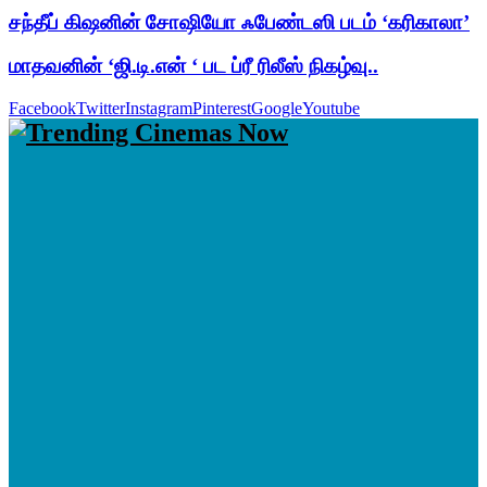
சந்தீப் கிஷனின் சோஷியோ ஃபேண்டஸி படம் ‘கரிகாலா’
மாதவனின் ‘ஜி.டி.என் ‘ பட ப்ரீ ரிலீஸ் நிகழ்வு..
Facebook
Twitter
Instagram
Pinterest
Google
Youtube