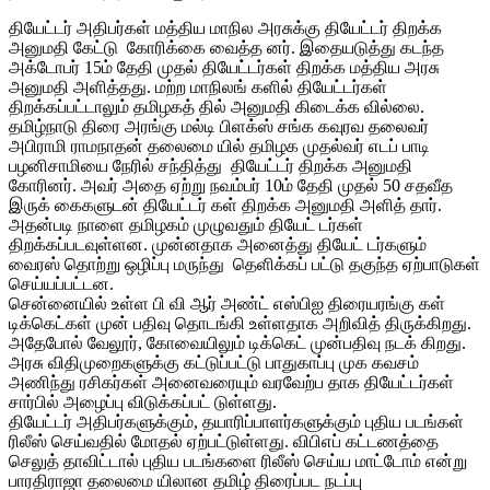
தியேட்டர் அதிபர்கள் மத்திய மாநில அரசுக்கு தியேட்டர் திறக்க
அனுமதி கேட்டு கோரிக்கை வைத்த னர். இதையடுத்து கடந்த
அக்டோபர் 15ம் தேதி முதல் தியேட்டர்கள் திறக்க மத்திய அரசு
அனுமதி அளித்தது. மற்ற மாநிலங் களில் தியேட்டர்கள்
திறக்கப்பட்டாலும் தமிழகத் தில் அனுமதி கிடைக்க வில்லை.
தமிழ்நாடு திரை அரங்கு மல்டி பிளக்ஸ் சங்க கவுரவ தலைவர்
அபிராமி ராமநாதன் தலைமை யில் தமிழக முதல்வர் எடப் பாடி
பழனிசாமியை நேரில் சந்தித்து தியேட்டர் திறக்க அனுமதி
கோரினர். அவர் அதை ஏற்று நவம்பர் 10ம் தேதி முதல் 50 சதவீத
இருக் கைகளுடன் தியேட்டர் கள் திறக்க அனுமதி அளித் தார்.
அதன்படி நாளை தமிழகம் முழுவதும் தியேட் டர்கள்
திறக்கப்படவுள்ளன. முன்னதாக அனைத்து தியேட் டர்களும்
வைரஸ் தொற்று ஒழிப்பு மருந்து தெளிக்கப் பட்டு தகுந்த ஏற்பாடுகள்
செய்யப்பட்டன.
சென்னையில் உள்ள பி வி ஆர் அண்ட் எஸ்பிஐ திரையரங்கு கள்
டிக்கெட்கள் முன் பதிவு தொடங்கி உள்ளதாக அறிவித் திருக்கிறது.
அதேபோல் வேலூர், கோவையிலும் டிக்கெட் முன்பதிவு நடக் கிறது.
அரசு விதிமுறைகளுக்கு கட்டுப்பட்டு பாதுகாப்பு முக கவசம்
அணிந்து ரசிகர்கள் அனைவரையும் வரவேற்ப தாக தியேட்டர்கள்
சார்பில் அழைப்பு விடுக்கப்பட் டுள்ளது.
தியேட்டர் அதிபர்களுக்கும், தயாரிப்பாளர்களுக்கும் புதிய படங்கள்
ரிலீஸ் செய்வதில் மோதல் ஏற்பட்டுள்ளது. விபிஎப் கட்டணத்தை
செலுத் தாவிட்டால் புதிய படங்களை ரிலீஸ் செய்ய மாட்டோம் என்று
பாரதிராஜா தலைமை யிலான தமிழ் திரைப்பட நடப்பு