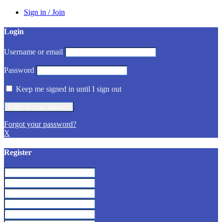
Sign in / Join
Login
Username or email
Password
Keep me signed in until I sign out
Forgot your password?
X
Register