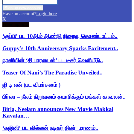
Have an account?
Login here
X
Trending now
‘குப்பி’ பட 10ஆம் ஆண்டு நிறைவு கொண்டாட்டம்..
Guppy’s 10th Anniversary Sparks Excitement..
நானியின் ‘தி பாரடைஸ்’ பட டீசர் வெளியீடு..
Teaser Of Nani’s The Paradise Unveiled..
ஜி டி என் (பட விமர்சனம் )
பிர்லா – நீலம் நிறுவனம் தயாரிக்கும் மக்கள் காவலன்..
Birla, Neelam announces New Movie Makkal
Kavalan…
‘கஜினி’ பட வில்லன் நடிகர் திடீர் மரணம்..