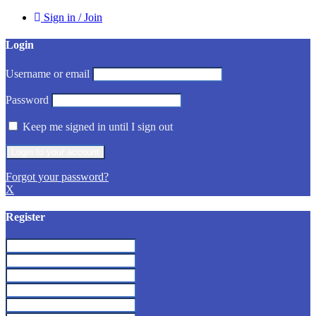
Sign in / Join
Login
Username or email
Password
Keep me signed in until I sign out
Forgot your password?
X
Register