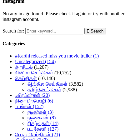
Instagram
No any image found. Please check it again or try with another
instagram account.
Search for:
Search
Categories
#Karthi released miss you movie trailer
(1)
Uncategorized
(154)
அரசியல்
(1,207)
சினிமா செய்திகள்
(10,752)
செய்திகள்
(10,146)
ஆங்கில செய்திகள்
(3,582)
தமிழ் செய்திகள்
(5,988)
டிரெய்லர்கள்
(20)
திரை பிறமொழி
(6)
படங்கள்
(152)
நடிகர்கள்
(3)
நடிகைகள்
(8)
நிகழ்வுகள்
(14)
பட கேலரி
(127)
பொது செய்திகள்
(21)