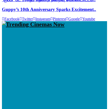
Guppy’s 10th Anniversary Sparks Excitement..
Facebook
Twitter
Instagram
Pinterest
Google
Youtube