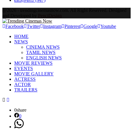
விமர்சனம்
(947)
@2026 - trendingcinemasnow.com. All Right Reserved. Designed
and Developed by
PenciDesign
Facebook
Twitter
Instagram
Pinterest
Google
Youtube
HOME
NEWS
CINEMA NEWS
TAMIL NEWS
ENGLISH NEWS
MOVIE REVIEWS
EVENTS
MOVIE GALLERY
ACTRESS
ACTOR
TRAILERS
0
share
0