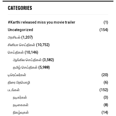
c
E
CATEGORIES
h
f
A
o
#Karthi released miss you movie trailer
(1)
r
R
Uncategorized
(154)
:
C
அரசியல்
(1,207)
சினிமா செய்திகள்
(10,752)
H
செய்திகள்
(10,146)
ஆங்கில செய்திகள்
(3,582)
தமிழ் செய்திகள்
(5,988)
டிரெய்லர்கள்
(20)
திரை பிறமொழி
(6)
படங்கள்
(152)
நடிகர்கள்
(3)
நடிகைகள்
(8)
நிகழ்வுகள்
(14)