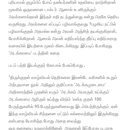
புரியாமல் குழம்பிப் போய் நண்பர்களின் உதவியை நாடுகிறான்
மூவரில் ஒருவனான டாக்டர். ஆனால் உடனிருக்கும்
அவர்களால்தான் இந்தச் சதி நடந்துள்ளது என்று பிறகே தெரிய
வருகிறது .அவர்களை எப்படிப் பழிவாங்குவது ?பழகிய நட்பில்
பழிவாங்குதல் அறமல்ல என்று அவன் அஞ்சித் தயங்குகிறான்;
யோசிக்கிறான். ஆனால் அவன் எதிர்பார்த்த தீர்ப்பு எதிர்பாராத
வகையில் இயற்கை மூலம் கிடைக்கிறது .இப்படிப் போகிறது
‘அடங்காமை’ படத்தின் கதை.
படம் பற்றி இயக்குநர் கோபால் பேசும்போது ,
“திருக்குறள் வாழ்வியல் நெறிகளை இரண்டே வரிகளில் கூறும்
அற்புதமான நூல். அதிலும் குறிப்பாக ‘அடக்கமுடைமை’
அதிகாரத்தில் முதலில் வரும் ‘அடக்கம் அமரருள் உய்க்கும்
அடங்காமை ஆரிருள் உய்த்து விடும் ‘என்ற குறள் 100
பேருந்துகளில் 95 பேருந்துகளிலாவது இடம்பெற்றிருக்கும் .ஏன்
இந்த வாழ்வியல் சிந்தனை மட்டும் எல்லாவற்றிலும் இருக்கிறது
என்பதை யோசித்த போது அதை வைத்து
ஒரு கதையை உருவாக்கினேன். அதுதான் இப்போது படமாக