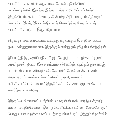
தயாரிப்பாளர்களில் ஒருவரான பொன் .புலேந்திரன்
டென்மார்க்கில் இருந்து இந்த படத்தயாரிப்பில் பங்கேற்று
இருக்கிறார். தமிழ் திரையுலகின் மீது அபிமானமும் ஆர்வமும்
கொண்ட இவர், இப்படத்தினைத் தொடர்ந்து மேலும் படத்
தயாரிப்பில் ஈடுபட இருக்கிறாராம் .
திருக்குறளை மையமாக வைத்து உருவாகும் இத் திரைப்படம்
ஒரு முன்னுதாரணமாக இருக்கும் என்று நம்புகிறார் புலேந்திரன்.
இப்படத்திற்கு ஒளிப்பதிவு பி.ஜி. வெற்றி, பாடல் இசை கியூரன்
மென்டிசன்., திரை இசை எம்.எஸ். ஸ்ரீகாந்த், எடிட்டிங் துரைராஜ்,
பாடல்கள் ஏ.ரமானிகாந்தன், கெறால்ட் மென்டிசன், நடனம்
சீதாபதிராம். சண்டைக்காட்சிகள் முரளி, வசனம்
ஏ.பி.சிவா.’அடங்காமை ‘ இறுதிக்கட்ட வேலைகளுடன் வேகமாக
வளர்ந்து வருகிறது.
இந்த ‘அடங்காமை’ படத்தின் மோஷன் போஸ்டரை இயக்குநர்
எஸ் .ஏ. சந்திரசேகரன் இன்று வெளியிட்டார்.அவர் பேசும்போது, ”
பொதுவான வழக்கமாகப் படத்தை விளம்பரப்படுத்தும் நோக்கில்