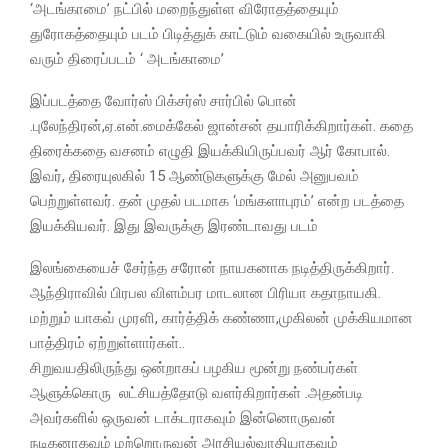
‘அடங்காமை’ நட்பில் மறைந்துள்ள விரோதத்தையும்
துரோகத்தையும் படம் பிடித்துக் காட்டும் வகையில் உருவாகி
வரும் திரைப்படம் ‘ அடங்காமை’
இப்படத்தை வோர்ஸ் பிக்சர்ஸ் சார்பில் பொன்
.புலேந்திரன்,ஏ.என்.மைக்கேல் ஜான்சன் தயாரிக்கிறார்கள். கதை
திரைக்கதை வசனம் எழுதி இயக்கியிருப்பவர் ஆர் கோபால்.
இவர், திரையுலகில் 15 ஆண்டுகளுக்கு மேல் அனுபவம்
பெற்றுள்ளவர். தன் முதல் படமாக ‘மங்களாபுரம்’ என்ற படத்தை
இயக்கியவர். இது இவருக்கு இரண்டாவது படம்
இலங்கையைச் சேர்ந்த சரோன் நாயகனாக நடித்திருக்கிறார்.
ஆந்திராவில் பிரபல விளம்பர மாடலான பிரியா கதாநாயகி.
மற்றும் யாகவ் முரளி, கார்த்திக் கண்ணா,முகிலன் முக்கியமான
பாத்திரம் ஏற்றுள்ளார்கள்..
சிறுவயதிலிருந்து ஒன்றாகப் பழகிய மூன்று நண்பர்கள்
ஆளுக்கொரு லட்சியத்தோடு வளர்கிறார்கள் .அதன்படி
அவர்களில் ஒருவன் டாக்டராகவும் இன்னொருவன்
நடிகனாகவும் மற்றொருவன் அரசியல்வாதியாகவும்