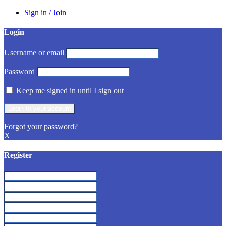
Sign in / Join
Login
Username or email
Password
Keep me signed in until I sign out
Forgot your password?
X
Register