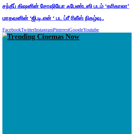
சந்தீப் கிஷனின் சோஷியோ ஃபேண்டஸி படம் ‘கரிகாலா’
மாதவனின் ‘ஜி.டி.என் ‘ பட ப்ரீ ரிலீஸ் நிகழ்வு..
Facebook
Twitter
Instagram
Pinterest
Google
Youtube