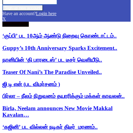
Have an account?
Login here
X
Trending now
‘குப்பி’ பட 10ஆம் ஆண்டு நிறைவு கொண்டாட்டம்..
Guppy’s 10th Anniversary Sparks Excitement..
நானியின் ‘தி பாரடைஸ்’ பட டீசர் வெளியீடு..
Teaser Of Nani’s The Paradise Unveiled..
ஜி டி என் (பட விமர்சனம் )
பிர்லா – நீலம் நிறுவனம் தயாரிக்கும் மக்கள் காவலன்..
Birla, Neelam announces New Movie Makkal
Kavalan…
‘கஜினி’ பட வில்லன் நடிகர் திடீர் மரணம்..