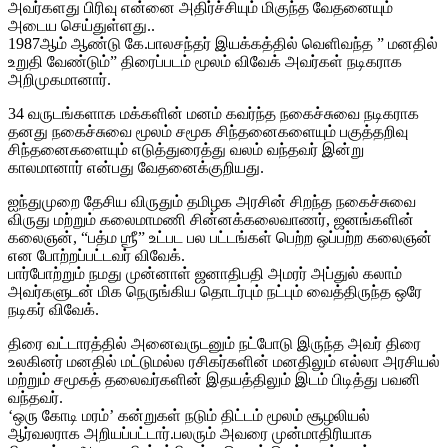
அவர்களது பிரிவு என்னை அதிர்ச்சியும் மிகுந்த வேதனையும்
அடைய செய்துள்ளது..
1987ஆம் ஆண்டு கே.பாலசந்தர் இயக்கத்தில் வெளிவந்த ” மனதில்
உறுதி வேண்டும்” திரைப்படம் மூலம் விவேக் அவர்கள் நடிகராக
அறிமுகமானார்.
34 வருடங்களாக மக்களின் மனம் கவர்ந்த நகைச்சுவை நடிகராக
தனது நகைச்சுவை மூலம் சமூக சிந்தனைகளையும் பகுத்தறிவு
சிந்தனைகளையும் எடுத்துரைத்து வலம் வந்தவர் இன்று
காலமானார் என்பது வேதனைக்குறியது.
ஐந்துமுறை தேசிய விருதும் தமிழக அரசின் சிறந்த நகைச்சுவை
விருது மற்றும் கலைமாமணி சின்னக்கலைவாணர், ஜனங்களின்
கலைஞன், “பத்ம ஶ்ரீ” உட்பட பல பட்டங்கள் பெற்ற ஒப்பற்ற கலைஞன்
என போற்றப்பட்டவர் விவேக்.
பார்போற்றும் நமது முன்னாள் ஜனாதிபதி அமரர் அப்துல் கலாம்
அவர்களுடன் மிக நெருங்கிய தொடர்பும் நட்பும் வைத்திருந்த ஒரே
நடிகர் விவேக்.
திரை வட்டாரத்தில் அனைவருடனும் நட்போடு இருந்த அவர் திரை
உலகினர் மனதில் மட்டுமல்ல ரசிகர்களின் மனதிலும் எல்லா அரசியல்
மற்றும் சமூகத் தலைவர்களின் இதயத்திலும் இடம் பிடித்து பவனி
வந்தவர்.
‘ஒரு கோடி மரம்’ கன்றுகள் நடும் திட்டம் மூலம் சூழலியல்
ஆர்வலராக அறியப்பட்டார்.பலரும் அவரை முன்மாதிரியாக