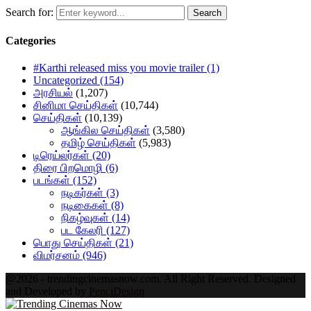
Search for:
Search
Categories
#Karthi released miss you movie trailer
(1)
Uncategorized
(154)
அரசியல்
(1,207)
சினிமா செய்திகள்
(10,744)
செய்திகள்
(10,139)
ஆங்கில செய்திகள்
(3,580)
தமிழ் செய்திகள்
(5,983)
டிரெய்லர்கள்
(20)
திரை பிறமொழி
(6)
படங்கள்
(152)
நடிகர்கள்
(3)
நடிகைகள்
(8)
நிகழ்வுகள்
(14)
பட கேலரி
(127)
பொது செய்திகள்
(21)
விமர்சனம்
(946)
@2026 - trendingcinemasnow.com. All Right Reserved. Designed
and Developed by
PenciDesign