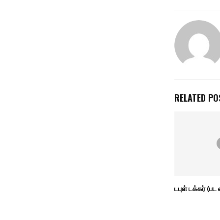
RELATED PO
டபுள் டக்கர் (பட