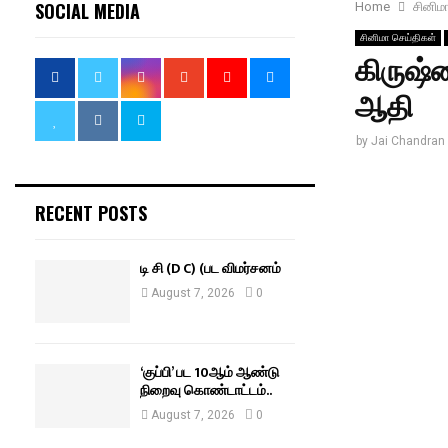
SOCIAL MEDIA
Home
சினிம
சினிமா செய்திகள்
கிருஷ்
ஆதி
by
Jai Chandran
RECENT POSTS
டி சி (D C) (பட விமர்சனம்
August 7, 2026
0
‘குப்பி’ பட 10ஆம் ஆண்டு
நிறைவு கொண்டாட்டம்..
August 7, 2026
0