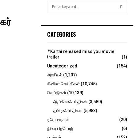
S
e
a
கர்
S
r
c
E
CATEGORIES
h
f
A
o
#Karthi released miss you movie
r
R
trailer
(1)
:
Uncategorized
(154)
C
அரசியல்
(1,207)
H
சினிமா செய்திகள்
(10,745)
செய்திகள்
(10,139)
ஆங்கில செய்திகள்
(3,580)
தமிழ் செய்திகள்
(5,983)
டிரெய்லர்கள்
(20)
திரை பிறமொழி
(6)
படங்கள்
(152)