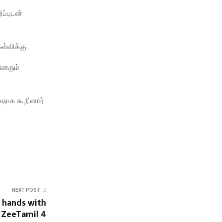
ப்புடன்
ள்விக்கு:
ினரும்
ுவதாக கூறினார்
NEXT POST
 hands with
ZeeTamil 4