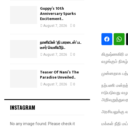
Guppy’s 10th
Anniversary Sparks
Excitement..
August 7, 2026
0
நானியின் ‘தி பாரடைஸ்’ பட
டீசர் வெளியீடு..
கிருஷ்ணகிரி மா
August 7, 2026
0
வழங்கும் நிகழ்ச
Teaser Of Nani’s The
முன்னதாக பத்த
Paradise Unveiled..
August 7, 2026
0
நற்பணி மன்றத
ஈடுபடுவது வழக
அறிவுறுத்துவத
INSTAGRAM
அரசியலுக்கு 
மக்கள் நீதி ம
No any image found. Please check it