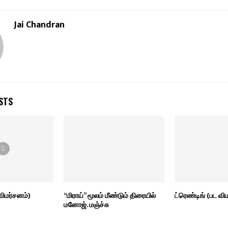
Jai Chandran
STS
 விமர்சனம்)
“மிராய்” மூலம் மீண்டும் திரையில்
ட்ரெண்டிங் (பட வி
மனோஜ். மஞ்ச்சு