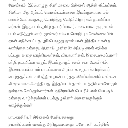
வேண்டும். இப்பொழுது சினிமாவை பிசினஸ் ஆக்கி விட்டீர்கள்.
சினிமா மீது ஆர்வம் கொண்டவர்களை இயக்குனராகாமல்,
பணம் கேட்பவருக்கு கொடுத்து கெடுக்கிறார்கள் தயாரிப்பா
ளர்கள். இந்த படம் தமிழ் தயாரிப்பாளர், மலையாள குழு உடன்
படம் எடுத்துள் ளார். முன்னர் எல்லா மொழியும் சென்னையில்
தான் எடுக்கபட்டது. இப்பொழுது தான் பான் இந்தியா என்ற
வார்த்தை உள்ளது. ஆனால் முன்னரே அப்படி தான் எடுக்க
பட்டது. அதை மாற்றியவர்கள், வியாபாரிகள். இசையமைப்பாளர்
பற்றி தயாரிப்பா ளரும், இயக்குநரும் தான் கூற வேண்டும்.
இசையமைப்பாளர் பாடல்களை சிறப்பாக உருவாக்கியுள்ளார்
வாழ்த்துக்கள். சமீபத்தில் நான் பார்த்த டிரெய்லர்களில் என்னை
விஷுவலாக அசத்தியது இந்தப்படம் தான். படத்தில் எல்லோரும்
நன்றாக செய்துள்ளார்கள். ஹீரோயின் பெயரில் என் பெயரும்
உள்ளது வாழ்த்துக்கள் படக்குழுவினர் அனைவருக்கும்
வாழ்த்துக்கள்.
பாடலாசிரியர் சினேகன் பேசியதாவது:
தயாரிப்பாளர் எனக்கு அறிமுகமானது, மனோகரி படத்தின்