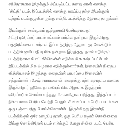
சந்தோசமாக இருக்கும் அப்படிப்பட்ட கனவு தான் எனக்கு
“சிட்தி” படம். இப்படத்தில் எனக்கு வாய்ப்பு தந்த இயக்குநர்
மற்றும் படக்குழுவினருக்கு நன்றி. படத்திற்கு ஆதரவு தாருங்கள்.
இயக்குநர் சண்முகம் முத்துசாமி பேசியதாவது:
சிட்தி டிரெய்லர் பாடல் எல்லாம் பார்க்க நன்றாக இருக்கிறது.
பத்திரிக்கையா ளர்கள் இப்படத்திற்கு ஆதரவு தர வேண்டும்.
படத்தில் ஒளிப்பதிவு மிக நன்றாக இருந்தது. நான் எடுக்கும்
படத்திற்காக போட் சீக்வென்ஸ் எடுக்க மிக கஷ்டப்பட்டேன்
இப்படத்தில் மிக அழகாக எடுத்துள்ளார்கள். இசையில் நிறைய
வித்தியாசம் இருந்தது கதையின் பரபரப்பை இசையில்
தந்துள்ளார் ரமேஷ் நாராயணன். கதைக்கு ஏற்ற கதாநாய கனாக
இருக்கிறார் ஹீரோ. நாயகியும் மிக அழகாக இருந்தார்.
டிரெய்லரில் சொல்ல வந்தது மிக எளிதாக புரிந்தது, இந்தப்படம்
நிச்சயமாக பெரிய வெற்றி பெறும். சின்னப்படம் பெரிய படம் என
ஒரு பஞ்சாயத்து போய்க்கொண்டே இருக்கிறது இரண்டு
படத்திற்கும் ஒரே உழைப்பு தான். ஒரு பெரிய நடிகர் சொன்னதை
இங்கு சொல்கிறேன் படம் எடுக்கும் போது சின்ன படம், பெரிய