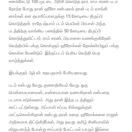
எனக்கேட்டு 100 மூட்டை அரிசி கொடுத் தார். ராம் சரண் படம்
தோற்ற போது நான் ஹீரோ என்பதால் தான் படம் வாங்கி
னார்கள் என தயாரிப்பாளருக்கு 15 கோடியை திருப்பி
கொடுத்தார். ராதே ஷ்யாம் படம் பெயிலர் பிரபாஸ் அந்த
படத்திற்கு வாங்கிய பணத்தில் 50 கோடியை திருப்பி
கொடுத்துவிட்டார். ராம் சரண், பிரபாஸை வணங்குகிறேன்.
வெற்றியில் பங்கு கொள்ளும் ஹீரோக்கள் தோல்வியிலும் பங்கு
கொள்ள வேண்டும். இந்தப்படம் பெரிய வெற்றி பெற
வாழ்த்துக்கள்.
இயக்குநர் ஆர்.வி. உதயகுமார் பேசியதாவது:
படம் என்பது வேறு, குணாதிசியம் வேறு. ஒரு
மென்மையானவன், வன்மையான வனாகிறான் என்பதை
படமாக எடுக்கலாம். அது தான் இந்த படத்திலும்
காட்டபட்டுள்ளது. அப்பாவி எப்படி சிக்கலுக்குள்
மாட்டிகொள்கிறான் என்பது தான் கதை. ஹீரோக்களை ராஜன்
அதிகமாக திட்டுகிறீர்கள், அது தவறு. தமிழ் சினிமாவில்
விஜயகாந்த் போன்று சாப்பாடு போட்டவர் யாரும் இல்லை.