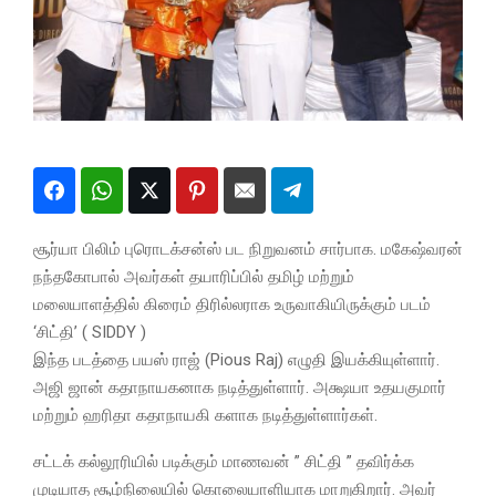
சூர்யா பிலிம் புரொடக்சன்ஸ் பட நிறுவனம் சார்பாக. மகேஷ்வரன்
நந்தகோபால் அவர்கள் தயாரிப்பில் தமிழ் மற்றும்
மலையாளத்தில் கிரைம் திரில்லராக உருவாகியிருக்கும் படம்
‘சிட்தி’ ( SIDDY )
இந்த படத்தை பயஸ் ராஜ் (Pious Raj) எழுதி இயக்கியுள்ளார்.
அஜி ஜான் கதாநாயகனாக நடித்துள்ளார். அக்ஷயா உதயகுமார்
மற்றும் ஹரிதா கதாநாயகி களாக நடித்துள்ளார்கள்.
சட்டக் கல்லூரியில் படிக்கும் மாணவன் ” சிட்தி ” தவிர்க்க
முடியாத சூழ்நிலையில் கொலையாளியாக மாறுகிறார். அவர்