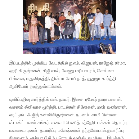
இப்படத்தில் முக்கிய வேடத்தில் ஐ.எம். விஜயன், ராஜேஷ் சர்மா,
ஹரி கிருஷ்ணன், சிஜீ லால், வேணு மரியாபுரம், சொப்னா
பிள்ளை, மதுவிருத்தி, திவ்யா கோபிநாத், தனுஜா கார்த்தி
ஆகியோர் நடித்துள்ளார்கள்.
ஒளிப்பதிவு கார்த்திக் எஸ். நாயர். இசை ரமேஷ் நாராயணன்.
வசனம் சீனிவாச மூர்த்தி. பாடல்கள் சினேகன், மலர் வண்ணன்.
எடிட்டிங் : அஜித் உன்னிகிருஷ்ணன். நடனம் சாமி பிள்ளை.
ஸ்டண்ட் பவன் சங்கர். கலை :l பெனித் பத்தேரி. மக்கள் தொடர்பு
மணவை புவன். தயாரிப்பு மகேஷ்வரன் நந்தகோபால்.தயாரிப்பு
நிறுவனம் சூர்யா பிலிம் புரொடக் ஷன்ஸ். எழுத்து – இயக்கம்