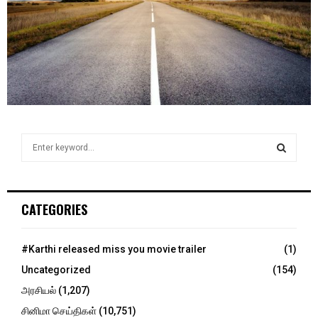
S
e
a
S
r
c
E
CATEGORIES
h
f
A
o
#Karthi released miss you movie trailer
(1)
r
R
Uncategorized
(154)
:
C
அரசியல்
(1,207)
சினிமா செய்திகள்
(10,751)