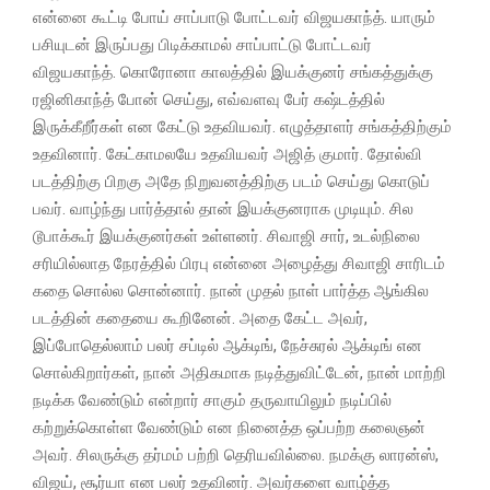
என்னை கூட்டி போய் சாப்பாடு போட்டவர் விஜயகாந்த். யாரும்
பசியுடன் இருப்பது பிடிக்காமல் சாப்பாட்டு போட்டவர்
விஜயகாந்த். கொரோனா காலத்தில் இயக்குனர் சங்கத்துக்கு
ரஜினிகாந்த் போன் செய்து, எவ்வளவு பேர் கஷ்டத்தில்
இருக்கீறீர்கள் என கேட்டு உதவியவர். எழுத்தாளர் சங்கத்திற்கும்
உதவினார். கேட்காமலயே உதவியவர் அஜித் குமார். தோல்வி
படத்திற்கு பிறகு அதே நிறுவனத்திற்கு படம் செய்து கொடுப்
பவர். வாழ்ந்து பார்த்தால் தான் இயக்குனராக முடியும். சில
டூபாக்கூர் இயக்குனர்கள் உள்ளனர். சிவாஜி சார், உடல்நிலை
சரியில்லாத நேரத்தில் பிரபு என்னை அழைத்து சிவாஜி சாரிடம்
கதை சொல்ல சொன்னார். நான் முதல் நாள் பார்த்த ஆங்கில
படத்தின் கதையை கூறினேன். அதை கேட்ட அவர்,
இப்போதெல்லாம் பலர் சப்டில் ஆக்டிங், நேச்சுரல் ஆக்டிங் என
சொல்கிறார்கள், நான் அதிகமாக நடித்துவிட்டேன், நான் மாற்றி
நடிக்க வேண்டும் என்றார் சாகும் தருவாயிலும் நடிப்பில்
கற்றுக்கொள்ள வேண்டும் என நினைத்த ஒப்பற்ற கலைஞன்
அவர். சிலருக்கு தர்மம் பற்றி தெரியவில்லை. நமக்கு லாரன்ஸ்,
விஜய், சூர்யா என பலர் உதவினர். அவர்களை வாழ்த்த