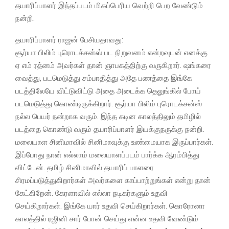
தயாரிப்பாளர் இந்தப்படம் மிகப்பெரிய வெற்றி பெற வேண்டும்
நன்றி.
தயாரிப்பாளர் ராஜன் பேசியதாவது:
சூர்யா பிலிம் புரொடக்சன்ஸ் பட நிறுவனம் என்றவுடன் எனக்கு
ஏ எம் ரத்னம் அவர்கள் தான் ஞாபகத்திற்கு வருகிறார். ஷங்கரை
வைத்து, படமெடுத்து சம்பாதித்து அதே பணத்தை இங்கே
படத்திலேயே விட்டுவிட்டு அதை அடைக்க தெலுங்கில் போய்
படமெடுத்து கொண்டிருக்கிறார். சூர்யா பிலிம் புரொடக்சன்ஸ்
நல்ல பெயர் நன்றாக வரும். இந்த கடின காலத்திலும் தமிழில்
படத்தை கொண்டு வரும் தயாரிப்பாளர் இயக்குநருக்கு நன்றி.
மலையாள சினிமாவில் சினிமாவுக்கு உண்மையாக இருப்பார்கள்.
இப்போது நான் எல்லாம் மலையாளப்படம் பார்க்க ஆரம்பித்து
விட்டேன். தமிழ் சினிமாவில் தயாரிப் பாளரை
சிரமப்படுத்துகிறார்கள் அவர்களை காப்பாற்றுங்கள் என்று தான்
கேட்கிறேன். கேரளாவில் எல்லா நடிகர்களும் உதவி
செய்கிறார்கள். இங்கே யார் உதவி செய்கிறார்கள். கொரோனா
காலத்தில் ரஜினி சார் போன் செய்து என்ன உதவி வேண்டும்