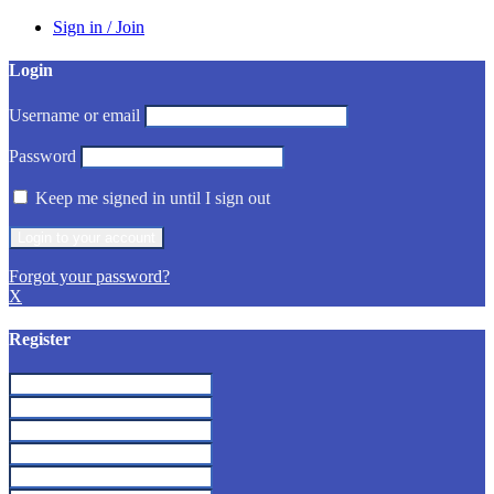
Sign in / Join
Login
Username or email
Password
Keep me signed in until I sign out
Forgot your password?
X
Register