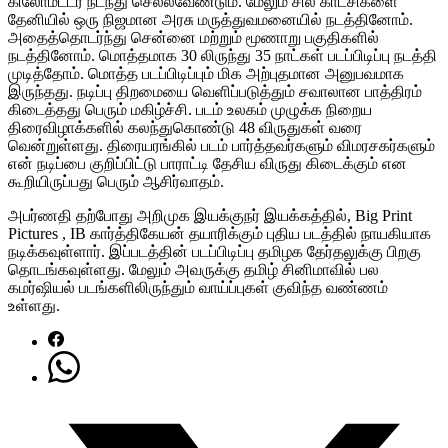
கிலோமீட்டர் நடந்து செல்லவேண்டும். மேலும் சில காட்சிகளை
தேனியில் ஒரு நிஜமான அரசு மருத்துவமனையில் நடத்தினோம்.
அதைத்தொடர்ந்து சென்னை மற்றும் மூணாறு பகுதிகளில்
நடத்தினோம். மொத்தமாக 30 லிருந்து 35 நாட்கள் படப்பிடிப்பு நடத்தி
முடித்தோம். மொத்த படப்பிடிப்பும் மிக அற்புதமான அனுபவமாக
இருந்தது. நடிப்பு திறமையை வெளிப்படுத்தும் சவாலான பாத்திரம்
கிடைத்தது பெரும் மகிழ்ச்சி. படம் உலகம் முழுக்க நிறைய
திரைவிழாக்களில் கலந்துகொண்டு 48 விருதுகள் வரை
வென்றுள்ளது. திரையரங்கில் படம் பார்த்தவர்களும் விமரசகர்களும்
என் நடிப்பை குறிப்பிட்டு பாராட்டி தேசிய விருது கிடைக்கும் என
கூறியிருப்பது பெரும் ஆசிர்வாதம்.
அபர்ணதி தற்போது அறிமுக இயக்குநர் இயக்கத்தில், Big Print
Pictures , IB கார்த்திகேயன் தயாரிக்கும் புதிய படத்தில் நாயகியாக
நடிக்கவுள்ளார். இப்படத்தின் படப்பிடிப்பு தமிழக தேர்தலுக்கு பிறகு
தொடங்கவுள்ளது. மேலும் அவருக்கு தமிழ் சினிமாவில் பல
கமர்ஷியல் படங்களிலிருந்தும் வாய்ப்புகள் குவிந்த வண்ணம்
உள்ளது.