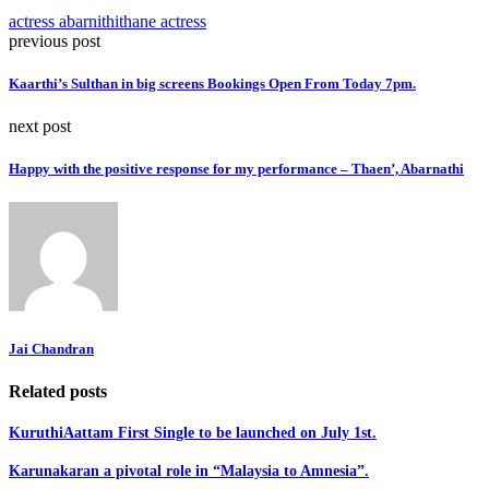
actress abarnithi
thane actress
previous post
Kaarthi’s Sulthan in big screens Bookings Open From Today 7pm.
next post
Happy with the positive response for my performance – Thaen’, Abarnathi
Jai Chandran
Related posts
KuruthiAattam First Single to be launched on July 1st.
Karunakaran a pivotal role in “Malaysia to Amnesia”.