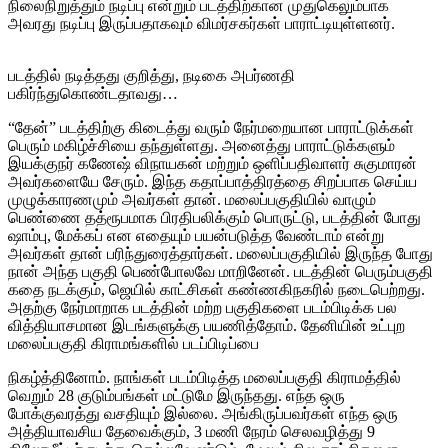
நிலைநிறுத்தும் நடிப்பு என்றும் படத்திற்கான முதுகெலும்பாக
அவரது நடிப்பு இருப்பதாகவும் விமர்சகர்கள் பாராட்டியுள்ளனர்.
படத்தில் நடித்தது குறித்து, நடிகை அபர்ணதி
பகிர்ந்துகொண்டதாவது…
“தேன்” படத்திற்கு கிடைத்து வரும் நேர்மறையான பாராட்டுக்கள்
பெரும் மகிழ்ச்சியை தந்துள்ளது. அனைத்து பாராட்டுக்களும்
இயக்குநர் கணேஷ் விநாயகன் மற்றும் ஒளிப்பதிவாளர் சுகுமாரன்
அவர்களையே சேரும். இந்த கதாப்பாத்திரத்தை சிறப்பாக செய்ய
முழுக்காரணமும் அவர்கள் தான். மலைப்பகுதியில் வாழும்
பெண்ணை தத்ரூபமாக பிரதிபலிக்கும் பொருட்டு, படத்தின் போது
ஷாம்பு, மேக்கப் என எதையும் பயன்படுத்த வேண்டாம் என்று
அவர்கள் தான் பரிந்துரைத்தார்கள். மலைப்பகுதியில் இருந்த போது
நான் அந்த பகுதி பெண்போலவே மாறினேன். படத்தின் பெரும்பகுதி
கதை நடக்கும், ஜெயில் காட்சிகள் கண்ணகிநகரில் நடைபெற்றது.
அதற்கு நேர்மாறாக படத்தின் மற்ற பகுதிகளை படம்பிடிக்க பல
வித்தியாசமான இடங்களுக்கு பயணித்தோம். தேனியின் உட்புற
மலைப்பகுதி கிராமங்களில் படப்பிடிப்பை
நிகழ்த்தினோம். நாங்கள் படம்பிடித்த மலைப்பகுதி கிராமத்தில்
வெறும் 28 குடும்பங்கள் மட்டுமே இருந்தது. எந்த ஒரு
போக்குவரத்து வசதியும் இல்லை. அங்கிருப்பவர்கள் எந்த ஒரு
அத்தியாவசிய தேவைக்கும், 3 மணி நேரம் செலவழித்து 9