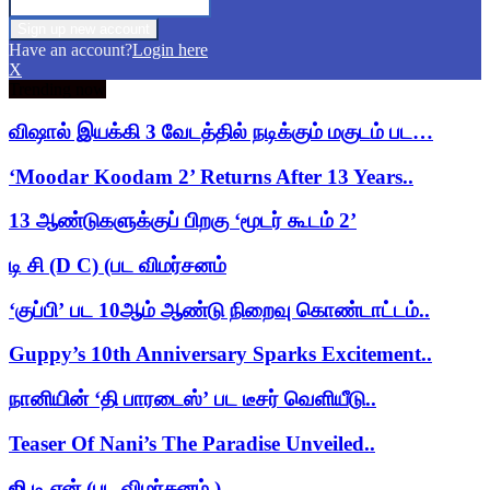
Have an account?
Login here
X
Trending now
விஷால் இயக்கி 3 வேடத்தில் நடிக்கும் மகுடம் பட…
‘Moodar Koodam 2’ Returns After 13 Years..
13 ஆண்டுகளுக்குப் பிறகு ‘மூடர் கூடம் 2’
டி சி (D C) (பட விமர்சனம்
‘குப்பி’ பட 10ஆம் ஆண்டு நிறைவு கொண்டாட்டம்..
Guppy’s 10th Anniversary Sparks Excitement..
நானியின் ‘தி பாரடைஸ்’ பட டீசர் வெளியீடு..
Teaser Of Nani’s The Paradise Unveiled..
ஜி டி என் (பட விமர்சனம் )