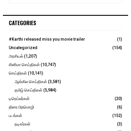
e
a
S
r
c
E
CATEGORIES
h
f
A
o
#Karthi released miss you movie trailer
(1)
r
R
Uncategorized
(154)
:
C
அரசியல்
(1,207)
சினிமா செய்திகள்
(10,747)
H
செய்திகள்
(10,141)
ஆங்கில செய்திகள்
(3,581)
தமிழ் செய்திகள்
(5,984)
டிரெய்லர்கள்
(20)
திரை பிறமொழி
(6)
படங்கள்
(152)
நடிகர்கள்
(3)