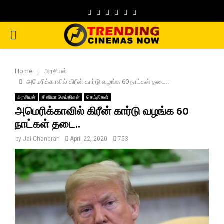
Facebook
Twitter
Instagram
Pinterest
Google
Youtube
PRIMARY
MENU
Home
அரசியல்
அமெரிக்காவில் கிரீன் கார்டு வழங்க 60 நாட்கள் தடை..
அரசியல்
சினிமா செய்திகள்
செய்திகள்
அமெரிக்காவில் கிரீன் கார்டு வழங்க 60
நாட்கள் தடை..
by
Jai Chandran
April 22, 2020
753