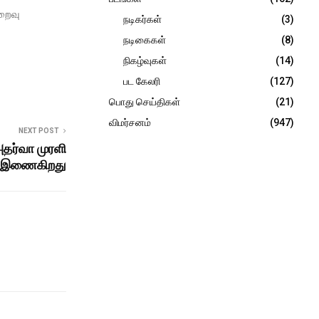
ிறைவு
நடிகர்கள்
(3)
நடிகைகள்
(8)
நிகழ்வுகள்
(14)
பட கேலரி
(127)
பொது செய்திகள்
(21)
விமர்சனம்
(947)
NEXT POST
அதர்வா முரளி
ம் இணைகிறது