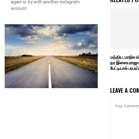
again or try with another instagram
account.
மத்திய, மாநில வ
தர இளையராஜா 
பேட்டியால் பரபரப்ப
LEAVE A CO