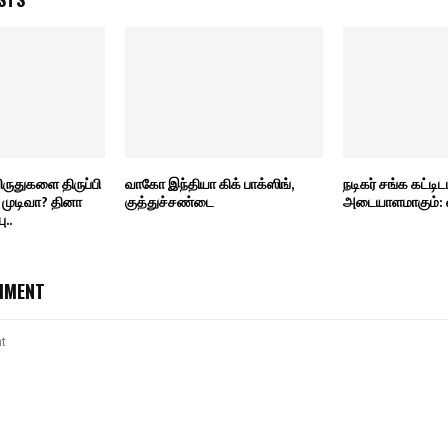
ிருதுகளை திருப்பி
வாகோ இந்தியா கிக் பாக்ஸிங்,
நடிகர் சங்க கட்ட
முடிவா? தினா
குத்துச்சண்டை
அடையாளமாகும்: வி
ு..
MMENT