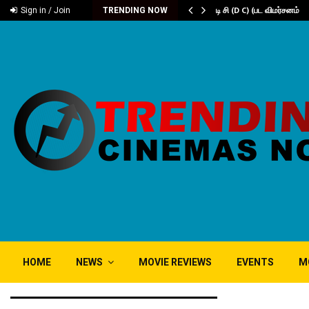
டம் ‘கரிகாலா’
டி சி (D C) (பட விமர்சனம்
Sign in / Join
TRENDING NOW
HOME
NEWS
MOVIE REVIEWS
EVENTS
M