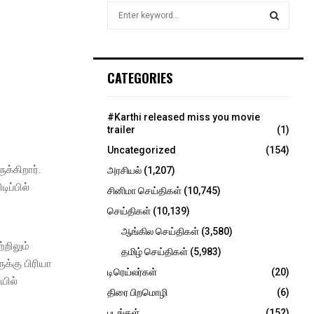
S
e
a
.
S
r
c
E
CATEGORIES
h
f
A
o
#Karthi released miss you movie
r
R
trailer
(1)
:
Uncategorized
(154)
C
ுக்கிறார்.
அரசியல்
(1,207)
H
ிப்பில்
சினிமா செய்திகள்
(10,745)
செய்திகள்
(10,139)
ஆங்கில செய்திகள்
(3,580)
்றிலும்
தமிழ் செய்திகள்
(5,983)
க்கு பிரியா
டிரெய்லர்கள்
(20)
யில்
திரை பிறமொழி
(6)
படங்கள்
(152)