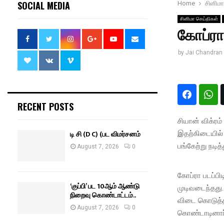
SOCIAL MEDIA
Home
சினிமா
சினிமா செய்திகள்
கோப்ரா 
by
Jai Chandran
RECENT POSTS
சியான் விக்ரம் 
டி சி (D C) (பட விமர்சனம்
இதற்கிடையில் 
பங்கேற்று நடித்
August 7, 2026
0
கோப்ரா படப்பிட
‘குப்பி’ பட 10ஆம் ஆண்டு
முடிவடைந்தது.
நிறைவு கொண்டாட்டம்..
விடை கொடுத்தன
August 7, 2026
0
கொண்டாடினார