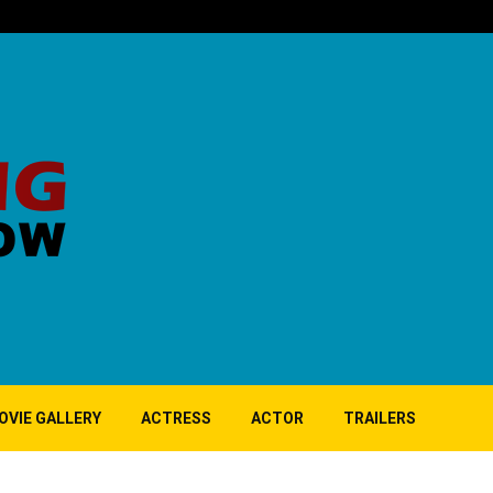
‘குப்பி’ பட 10ஆ
OVIE GALLERY
ACTRESS
ACTOR
TRAILERS