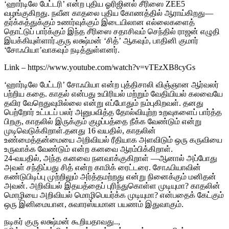
‘ஹார்டிலே பேட்டரி’ என்ற புதிய ஓரிஜினல் சீரிஸை ZEE5
வழங்குகிறது. நவீன காதலை புதிய கோணத்தில் ஆராய்கிறது—
தர்க்கத்துக்கும் உணர்வுக்கும் இடையிலான எல்லைகளைத்
தொட்டுப் பார்க்கும் இந்த சீரிஸை சதாசிவம் செந்தில் ராஜன் எழுதி
இயக்கியுள்ளார்.குரு லக்ஷ்மன் ‘சித்’ ஆகவும், பாதினி குமார்
‘சோஃபியா’வாகவும் நடித்துள்ளனர்.
Link – https://www.youtube.com/watch?v=vTEzXB8cyGs
‘ஹார்டிலே பேட்டரி’ சோஃபியா என்ற புத்திசாலி விஞ்ஞான ஆர்வலர்
பற்றிய கதை. காதல் என்பது உயிரியல் மற்றும் வேதியியல் கலவையே
தவிர வேறெதுவுமில்லை என்று எப்போதும் நம்புகிறவள். தனது
பெற்றோர் உட்படப் பலர் அனுபவித்த தோல்வியுற்ற உறவுகளைப் பார்த்த
பிறகு, காதலில் இருக்கும் குழப்பத்தை நீக்க வேண்டும் என்று
முடிவெடுக்கிறாள்.தனது 16 வயதில், காதலின்
உண்மைத்தன்மையை அறிவியல் ரீதியாக அளவிடும் ஒரு கருவியை
உருவாக்க வேண்டும் என்ற கனவை ஆரம்பிக்கிறாள்.
24-வயதில், அந்த கனவை நனவாக்குகிறாள் —ஆனால் அப்போது
அவள் சந்திப்பது சித் என்ற காமிக் ரைட்டரை. சோஃபியாவின்
கண்டுபிடிப்பு முற்றிலும் அர்த்தமற்றது என்று நினைக்கும் மனிதன்
அவன். அறிவியல் இதயத்தைப் புரிந்துகொள்ள முடியுமா? காதலின்
மொழியை அறிவியல் மொழிபெயர்க்க முடியுமா? என்பதைக் கேட்கும்
ஒரு இனிமையான, சுவாரஸ்யமான பயணம் இதுவாகும்.
நடிகர் குரு லக்ஷ்மன் கூறியதாவது..,