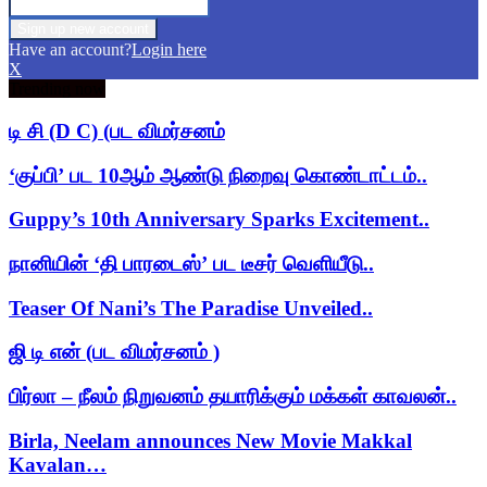
Have an account?
Login here
X
Trending now
டி சி (D C) (பட விமர்சனம்
‘குப்பி’ பட 10ஆம் ஆண்டு நிறைவு கொண்டாட்டம்..
Guppy’s 10th Anniversary Sparks Excitement..
நானியின் ‘தி பாரடைஸ்’ பட டீசர் வெளியீடு..
Teaser Of Nani’s The Paradise Unveiled..
ஜி டி என் (பட விமர்சனம் )
பிர்லா – நீலம் நிறுவனம் தயாரிக்கும் மக்கள் காவலன்..
Birla, Neelam announces New Movie Makkal
Kavalan…