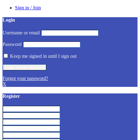
Sign in / Join
Login
Username or email
Password
Keep me signed in until I sign out
Forgot your password?
X
Register