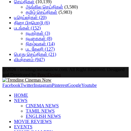
செய்திகள்
(10,139)
ஆங்கில செய்திகள்
(3,580)
தமிழ் செய்திகள்
(5,983)
டிரெய்லர்கள்
(20)
திரை பிறமொழி
(6)
படங்கள்
(152)
நடிகர்கள்
(3)
நடிகைகள்
(8)
நிகழ்வுகள்
(14)
பட கேலரி
(127)
பொது செய்திகள்
(21)
விமர்சனம்
(947)
@2026 - trendingcinemasnow.com. All Right Reserved. Designed
and Developed by
PenciDesign
Facebook
Twitter
Instagram
Pinterest
Google
Youtube
HOME
NEWS
CINEMA NEWS
TAMIL NEWS
ENGLISH NEWS
MOVIE REVIEWS
EVENTS