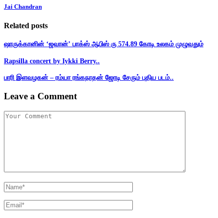
Jai Chandran
Related posts
ஷாருக்கானின் ‘ஜவான்’ பாக்ஸ் ஆபிஸ் ரு 574.89 கோடி உலகம் முழுவதும்
Rapsilla concert by Iykki Berry..
பாரி இளவழகன் – ரம்யா ரங்கநாதன் ஜோடி சேரும் புதிய படம்..
Leave a Comment