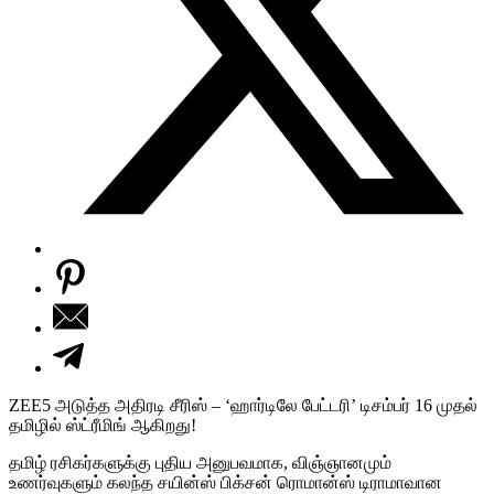
ZEE5 அடுத்த அதிரடி சீரிஸ் – ‘ஹார்டிலே பேட்டரி’ டிசம்பர் 16 முதல்
தமிழில் ஸ்ட்ரீமிங் ஆகிறது!
தமிழ் ரசிகர்களுக்கு புதிய அனுபவமாக, விஞ்ஞானமும்
உணர்வுகளும் கலந்த சயின்ஸ் பிக்சன் ரொமான்ஸ் டிராமாவான