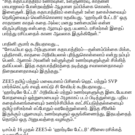
“சித் கதாப்பாத்திரம் உணர்வுகள், உள்ளுணர்வு, காதலின்
மாயாஜாலம் போன்றவற்றில் ஆழமான நம்பிக்கை கொண்ட
இளைஞன். இந்த கதாபாத்திரம் எனக்குள் உள்ள நகைச்சுவையும்
நெகிழ்வையும் வெளிக்கொணர உதவியது. ‘ஹார்டிலி பேட்டரி’ ஒரு
சாதாரண காதல் கதை அல்ல; மனது உண்மையில் என்ன
விரும்புகிறது என்பதை ஆராயும் ஒரு பயணம். ரசிகர்கள் இதைப்
பார்த்து ரசிப்பதைக் காண ஆவலாக இருக்கிறேன்.”
பாதினி குமார் கூறியதாவது..,
“சோஃபியா ஒரு அற்புதமான கதாபாத்திரம்—தன்னம்பிக்கை மிக்க,
புத்திசாலி, காதலை அறிவியலால் புரிந்துகொள்ளலாம் என்று நம்பும்
பெண். ஆனால் அவளின் உள்ளுக்குள் உணர்வுகளுக்குள் சிக்கித்
தவிப்பவள். இந்த கதாபாத்திரத்தை நடித்தது சவாலானதாகவும்
நிறைவானதாகவும் இருந்தது.”
ZEE5 தமிழ் மற்றும் மலையாளம் பிசினஸ் ஹெட் மற்றும் SVP
மார்க்கெட்டிங் சவுத் லாய்டு சி சேவியர் கூறியதாவது..,
‘ஹார்டிலே பேட்டரி’ அறிவியல் மற்றும் உணர்வுகளுக்கு இடையேயான
மோதலையும் ஒற்றுமையையும் அழகாகப் படம் பிடித்துள்ளது. புதிய
கதைக்களங்களையும் உணர்ச்சிமிக்க காட்சிப்படுத்தல்களையும்
தமிழ் ரசிகர்கள் எப்போதும் வரவேற்றுள்ளனர். இந்த சீரிஸில்
இருக்கும் புதுமையும், உணர்வுகளும் ஒருங்கிணைந்து, இதயத்தைத்
தொடும் ஒரு அனுபவத்தை வழங்கும்.”
டிசம்பர் 16 முதல் ZEE5-ல் ‘ஹார்டிலே பேட்டரி’ சீரிஸை ரசிக்கத்
தவறாதீர்கள்!