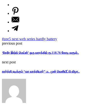
#zee5 next web series hardly battery
previous post
‘தேரே இஷ்க் மெய்ன்’ ஒரு வாரத்தில் ரூ.118.76 கோடி வசூல்..
next post
கார்த்தி நடிக்கும் “வா வாத்தியார்” பட முன் வெளியீட்டு விழா..