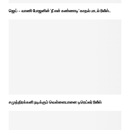
ஜெய் – வாணி போஜனின் ’நீ என் கண்ணாடி’ காதல் பாடல் ரிலீஸ்..
சமுத்திரக்கனி நடிக்கும் வெள்ளையானை டிரெய்லர் ரிலீஸ்