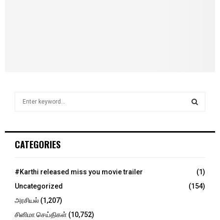
S
e
a
S
r
c
E
CATEGORIES
h
f
A
o
#Karthi released miss you movie trailer
(1)
r
R
Uncategorized
(154)
:
C
அரசியல்
(1,207)
சினிமா செய்திகள்
(10,752)
H