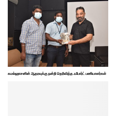
கமல்ஹாசனின் ஆதரவுக்கு நன்றி தெரிவித்த ஃபோர்ட் பணியாளர்கள்