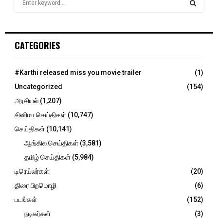
e
a
S
r
c
E
CATEGORIES
h
f
A
o
#Karthi released miss you movie trailer
(1)
r
R
Uncategorized
(154)
:
C
அரசியல்
(1,207)
சினிமா செய்திகள்
(10,747)
H
செய்திகள்
(10,141)
ஆங்கில செய்திகள்
(3,581)
தமிழ் செய்திகள்
(5,984)
டிரெய்லர்கள்
(20)
திரை பிறமொழி
(6)
படங்கள்
(152)
நடிகர்கள்
(3)