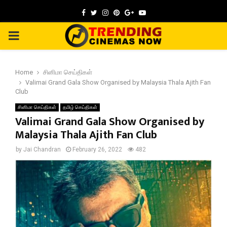
Facebook
Twitter
Instagram
Pinterest
Google
Youtube
PRIMARY
MENU
Home
சினிமா செய்திகள்
Valimai Grand Gala Show Organised by Malaysia Thala Ajith Fan
Club
சினிமா செய்திகள்
தமிழ் செய்திகள்
Valimai Grand Gala Show Organised by
Malaysia Thala Ajith Fan Club
by
Jai Chandran
February 26, 2022
482