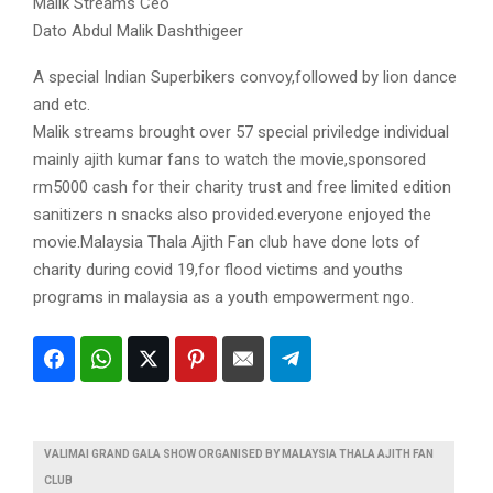
Malik Streams Ceo
Dato Abdul Malik Dashthigeer
A special Indian Superbikers convoy,followed by lion dance
and etc.
Malik streams brought over 57 special priviledge individual
mainly ajith kumar fans to watch the movie,sponsored
rm5000 cash for their charity trust and free limited edition
sanitizers n snacks also provided.everyone enjoyed the
movie.Malaysia Thala Ajith Fan club have done lots of
charity during covid 19,for flood victims and youths
programs in malaysia as a youth empowerment ngo.
VALIMAI GRAND GALA SHOW ORGANISED BY MALAYSIA THALA AJITH FAN
CLUB