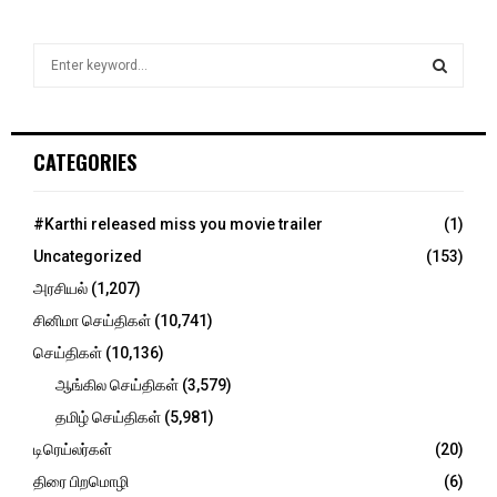
S
e
a
S
r
c
E
CATEGORIES
h
f
A
o
#Karthi released miss you movie trailer
(1)
r
R
Uncategorized
(153)
:
C
அரசியல்
(1,207)
சினிமா செய்திகள்
(10,741)
H
செய்திகள்
(10,136)
ஆங்கில செய்திகள்
(3,579)
தமிழ் செய்திகள்
(5,981)
டிரெய்லர்கள்
(20)
திரை பிறமொழி
(6)