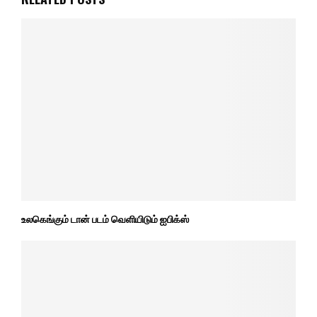
உலகெங்கும் டான் படம் வெளியிடும் ஐபிக்ஸ்