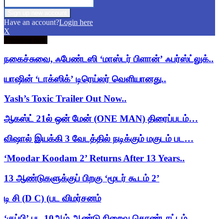
Have an account?
Login here
X
Trending now
நகைச்சுவை, ஃபேண்டஸி ‘மாஸ்டர் பிளான்’ ஃபர்ஸ்ட்லுக்..
யாஷின் ‘டாக்ஸிக்’ டிரெய்லர் வெளியானது..
Yash’s Toxic Trailer Out Now..
ஆகஸ்ட் 21ல் ஒன் மேன் (ONE MAN) திரைப்படம்…
விஷால் இயக்கி 3 வேடத்தில் நடிக்கும் மகுடம் பட…
‘Moodar Koodam 2’ Returns After 13 Years..
13 ஆண்டுகளுக்குப் பிறகு ‘மூடர் கூடம் 2’
டி சி (D C) (பட விமர்சனம்
‘குப்பி’ பட 10ஆம் ஆண்டு நிறைவு கொண்டாட்டம்..