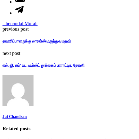
Thenandal Murali
previous post
தயாரிப்பாளருக்கு லாரன்ஸ் மருத்துவ உதவி
next post
எல். ஜி. எம்’ பட ஃபர்ஸ்ட் லுக்கைப் பாராட்டிய தோனி
Jai Chandran
Related posts