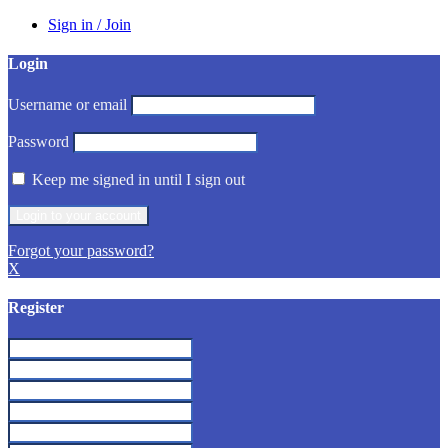
Sign in / Join
Login
Username or email
Password
Keep me signed in until I sign out
Forgot your password?
X
Register