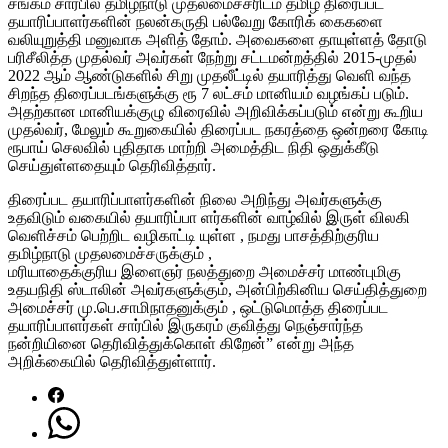
சங்கம் சார்பில் தமிழ்நாடு முதலமைச்சரிடம் தமிழ் திரைப்பட
தயாரிப்பாளர்களின் நலன்கருதி பல்வேறு கோரிக் கைகளை
வலியுறுத்தி மனுவாக அளித் தோம். அவைகளை தாயுள்ளத் தோடு
பரிசீலித்த முதல்வர் அவர்கள் நேற்று சட்டமன்றத்தில் 2015-முதல்
2022 ஆம் ஆண்டுகளில் சிறு முதலீட்டில் தயாரித்து வெளி வந்த
சிறந்த திரைப்படங்களுக்கு ரூ 7 லட்சம் மானியம் வழங்கப் படும்.
அதற்கான மானியக்குழு விரைவில் அறிவிக்கப்படும் என்று கூறிய
முதல்வர், மேலும் கூறுகையில் திரைப்பட நகரத்தை ஒன்றரை கோடி
ரூபாய் செலவில் புதிதாக மாற்றி அமைத்திட நிதி ஒதுக்கீடு
செய்துள்ளதையும் தெரிவித்தார்.
திரைப்பட தயாரிப்பாளர்களின் நிலை அறிந்து அவர்களுக்கு
உதவிடும் வகையில் தயாரிப்பா ளர்களின் வாழ்வில் இருள் விலகி
வெளிச்சம் பெற்றிட வழிகாட்டி யுள்ள , நமது பாசத்திற்குரிய
தமிழ்நாடு முதலமைச்சருக்கும் ,
மரியாதைக்குரிய இளைஞர் நலத்துறை அமைச்சர் மாண்புமிகு
உதயநிதி ஸ்டாலின் அவர்களுக்கும், அன்பிற்கினிய செய்தித்துறை
அமைச்சர் மு.பெ.சாமிநாதனுக்கும் , ஒட்டுமொத்த திரைப்பட
தயாரிப்பாளர்கள் சார்பில் இருகரம் குவித்து நெஞ்சார்ந்த
நன்றியினை தெரிவித்துக்கொள் கிறேன்” என்று அந்த
அறிக்கையில் தெரிவித்துள்ளார்.