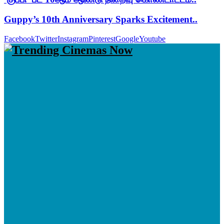
Guppy’s 10th Anniversary Sparks Excitement..
Facebook
Twitter
Instagram
Pinterest
Google
Youtube