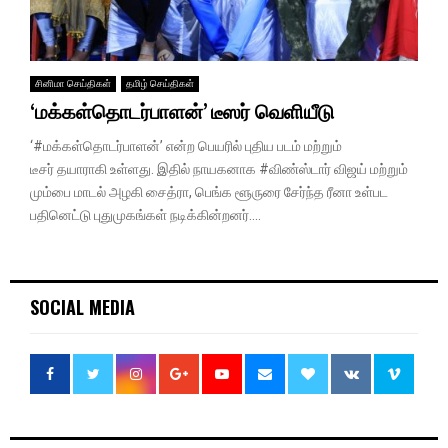
சினிமா செய்திகள்
தமிழ் செய்திகள்
‘மக்கள்தொடர்பாளன்’ டீஸர் வெளியீடு
‘#மக்கள்தொடர்பாளன்’ என்ற பெயரில் புதிய படம் மற்றும்
டீசர் தயாராகி உள்ளது. இதில் நாயகனாக #விண்ஸ்டார் விஜய் மற்றும்
மும்பை மாடல் அழகி சைத்ரா, பெங்க ளூருரை சேர்ந்த ரீனா உள்பட
பதினெட்டு புதுமுகங்கள் நடிக்கின்றனர்....
SOCIAL MEDIA