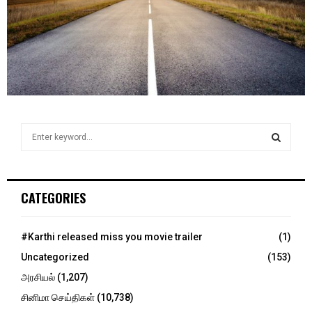
S
e
a
S
r
c
E
CATEGORIES
h
f
A
o
#Karthi released miss you movie trailer
(1)
r
R
Uncategorized
(153)
:
C
அரசியல்
(1,207)
சினிமா செய்திகள்
(10,738)
H