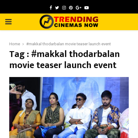
Facebook
Twitter
Instagram
Pinterest
Google
Youtube
PRIMARY
MENU
Home
#makkal thodarbalan movie teaser launch event
Tag : #makkal thodarbalan
movie teaser launch event