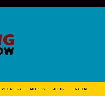
‘குப்பி’ பட 1
OVIE GALLERY
ACTRESS
ACTOR
TRAILERS