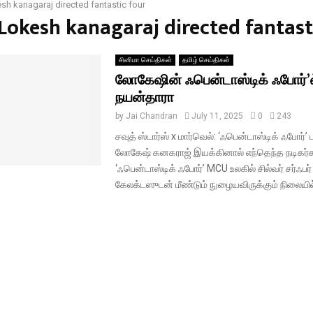
sh kanagaraj directed fantastic four
#Lokesh kanagaraj directed fantast
சினிமா செய்திகள்
தமிழ் செய்திகள்
லோகேஷின் ஃபென்டாஸ்டிக் ஃபோர்’ல
நயன்தாரா
by
Jai Chandran
July 11, 2025
0
243
சவுத் ஸ்டார்ஸ் x மார்வெல்: ‘ஃபென்டாஸ்டிக் ஃபோர்
லோகேஷ் கனகராஜ் இயக்கினால் எந்தெந்த நடிகர்க
‘ஃபென்டாஸ்டிக் ஃபோர்’ MCU உலகில் சில்வர் சர்ஃபர் 
கேலக்டஸுடன் மீண்டும் நுழையவிருக்கும் நிலையில்,