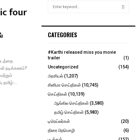
S
ic four
e
a
S
r
c
E
்
CATEGORIES
h
f
A
o
#Karthi released miss you movie
r
R
trailer
(1)
’ படத்தை
:
Uncategorized
(154)
ள் நடிக்கலாம்?
C
மற்றும்
அரசியல்
(1,207)
H
 தமிழ்-...
சினிமா செய்திகள்
(10,745)
செய்திகள்
(10,139)
ஆங்கில செய்திகள்
(3,580)
தமிழ் செய்திகள்
(5,983)
டிரெய்லர்கள்
(20)
திரை பிறமொழி
(6)
படங்கள்
(152)