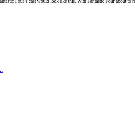
ntastic Four’s cast would look like this. With Fantastic Four about to 
…