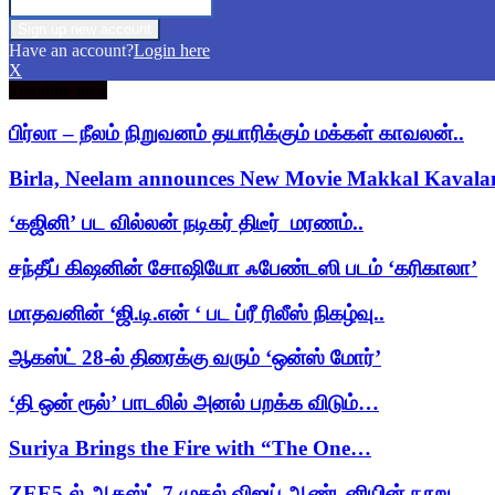
Have an account?
Login here
X
Trending now
பிர்லா – நீலம் நிறுவனம் தயாரிக்கும் மக்கள் காவலன்..
Birla, Neelam announces New Movie Makkal Kaval
‘கஜினி’ பட வில்லன் நடிகர் திடீர் மரணம்..
சந்தீப் கிஷனின் சோஷியோ ஃபேண்டஸி படம் ‘கரிகாலா’
மாதவனின் ‘ஜி.டி.என் ‘ பட ப்ரீ ரிலீஸ் நிகழ்வு..
ஆகஸ்ட் 28-ல் திரைக்கு வரும் ‘ஒன்ஸ் மோர்’
‘தி ஒன் ரூல்’ பாடலில் அனல் பறக்க விடும்…
Suriya Brings the Fire with “The One…
ZEE5-ல் ஆகஸ்ட் 7 முதல் விஜய் ஆண்டனியின் நூறு…