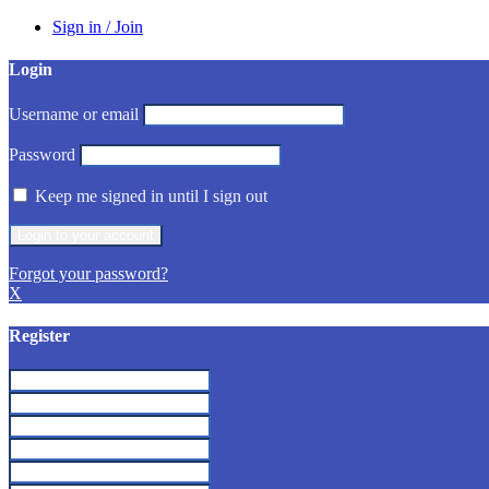
Sign in / Join
Login
Username or email
Password
Keep me signed in until I sign out
Forgot your password?
X
Register