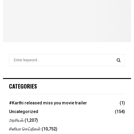
S
e
a
S
r
c
E
CATEGORIES
h
f
A
o
#Karthi released miss you movie trailer
(1)
r
R
Uncategorized
(154)
:
C
அரசியல்
(1,207)
சினிமா செய்திகள்
(10,752)
H