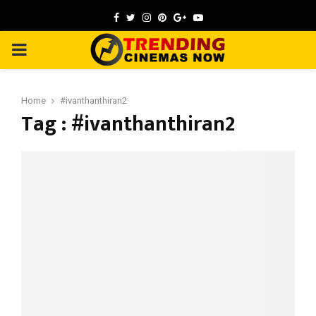
Facebook
Twitter
Instagram
Pinterest
Google
Youtube
PRIMARY
MENU
Home
#ivanthanthiran2
Tag : #ivanthanthiran2