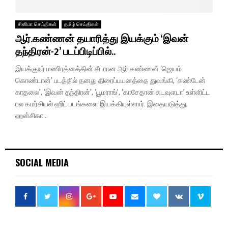
சினிமா செய்திகள்
தமிழ் செய்திகள்
ஆர்.கண்ணன் தயாரித்து இயக்கும் ‘இவன்
தந்திரன்-2’ படப்பிடிப்பில்..
இயக்குநர் மணிரத்னத்தின் சீடரான ஆர்.கண்ணன் ‘ஜெயம்
கொண்டான்’ படத்தில் தனது திரைப்பயனத்தை துவங்கி, ‘கண்டேன்
காதலை’, ‘இவன் தந்திரன்’, ‘பூமராங்’, ‘காசேதான் கடவுளடா’ உள்ளிட்ட
பல கமர்சியல் ஹிட் படங்களை இயக்கியுள்ளார். இதையடுத்து,
ஹன்சிகா...
SOCIAL MEDIA