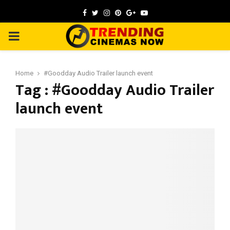
Facebook
Twitter
Instagram
Pinterest
Google
Youtube
PRIMARY
MENU
Home
#Goodday Audio Trailer launch event
Tag : #Goodday Audio Trailer
launch event