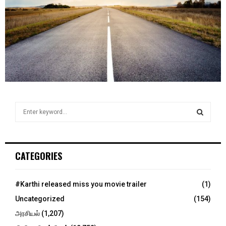
S
e
a
S
r
c
E
CATEGORIES
h
f
A
o
#Karthi released miss you movie trailer
(1)
r
R
Uncategorized
(154)
:
C
அரசியல்
(1,207)