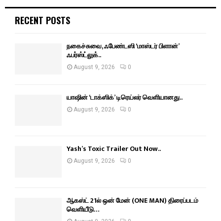
RECENT POSTS
நகைச்சுவை, ஃபேண்டஸி ‘மாஸ்டர் பிளான்’
ஃபர்ஸ்ட்லுக்..
August 9, 2026
0
யாஷின் ‘டாக்ஸிக்’ டிரெய்லர் வெளியானது..
August 9, 2026
0
Yash’s Toxic Trailer Out Now..
August 9, 2026
0
ஆகஸ்ட் 21ல் ஒன் மேன் (ONE MAN) திரைப்படம்
வெளியீடு…