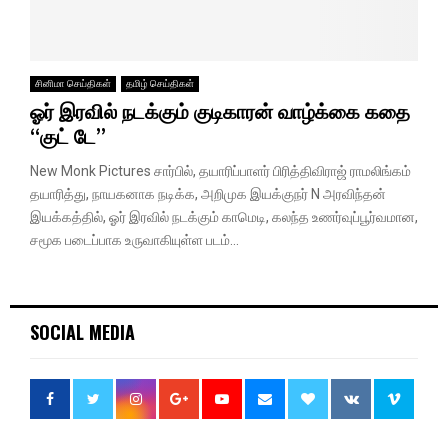
சினிமா செய்திகள்
தமிழ் செய்திகள்
ஓர் இரவில் நடக்கும் குடிகாரன் வாழ்க்கை கதை
“குட் டே”
New Monk Pictures சார்பில், தயாரிப்பாளர் பிரித்திவிராஜ் ராமலிங்கம்
தயாரித்து, நாயகனாக நடிக்க, அறிமுக இயக்குநர் N அரவிந்தன்
இயக்கத்தில், ஓர் இரவில் நடக்கும் காமெடி, கலந்த உணர்வுப்பூர்வமான,
சமூக படைப்பாக உருவாகியுள்ள படம்...
SOCIAL MEDIA