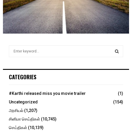
S
e
a
S
r
c
E
CATEGORIES
h
f
A
o
#Karthi released miss you movie trailer
(1)
r
R
Uncategorized
(154)
:
C
அரசியல்
(1,207)
சினிமா செய்திகள்
(10,745)
H
செய்திகள்
(10,139)