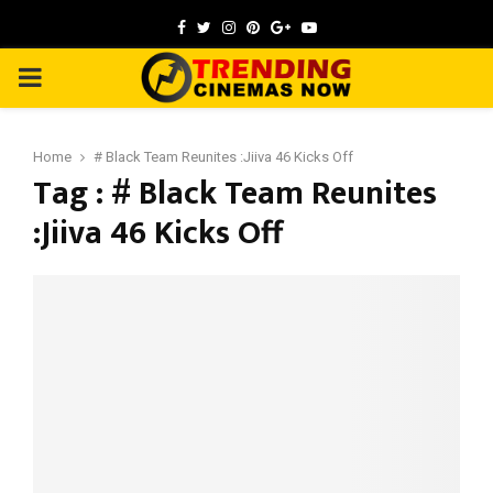
Facebook
Twitter
Instagram
Pinterest
Google
Youtube
PRIMARY
MENU
Home
# Black Team Reunites :Jiiva 46 Kicks Off
Tag : # Black Team Reunites
:Jiiva 46 Kicks Off