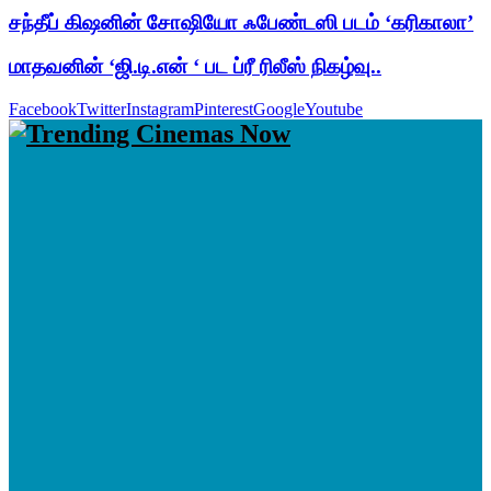
சந்தீப் கிஷனின் சோஷியோ ஃபேண்டஸி படம் ‘கரிகாலா’
மாதவனின் ‘ஜி.டி.என் ‘ பட ப்ரீ ரிலீஸ் நிகழ்வு..
Facebook
Twitter
Instagram
Pinterest
Google
Youtube