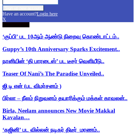
Have an account?
Login here
X
Trending now
‘குப்பி’ பட 10ஆம் ஆண்டு நிறைவு கொண்டாட்டம்..
Guppy’s 10th Anniversary Sparks Excitement..
நானியின் ‘தி பாரடைஸ்’ பட டீசர் வெளியீடு..
Teaser Of Nani’s The Paradise Unveiled..
ஜி டி என் (பட விமர்சனம் )
பிர்லா – நீலம் நிறுவனம் தயாரிக்கும் மக்கள் காவலன்..
Birla, Neelam announces New Movie Makkal
Kavalan…
‘கஜினி’ பட வில்லன் நடிகர் திடீர் மரணம்..