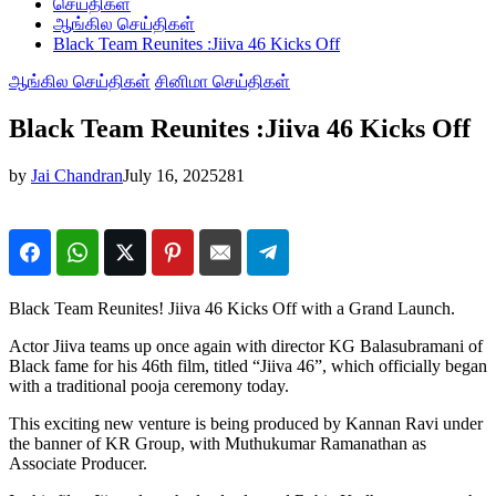
செய்திகள்
ஆங்கில செய்திகள்
Black Team Reunites :Jiiva 46 Kicks Off
ஆங்கில செய்திகள்
சினிமா செய்திகள்
Black Team Reunites :Jiiva 46 Kicks Off
by
Jai Chandran
July 16, 2025
281
Black Team Reunites! Jiiva 46 Kicks Off with a Grand Launch.
Actor Jiiva teams up once again with director KG Balasubramani of
Black fame for his 46th film, titled “Jiiva 46”, which officially began
with a traditional pooja ceremony today.
This exciting new venture is being produced by Kannan Ravi under
the banner of KR Group, with Muthukumar Ramanathan as
Associate Producer.