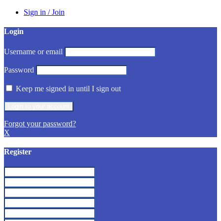
Sign in / Join
Login
Username or email
Password
Keep me signed in until I sign out
Forgot your password?
X
Register