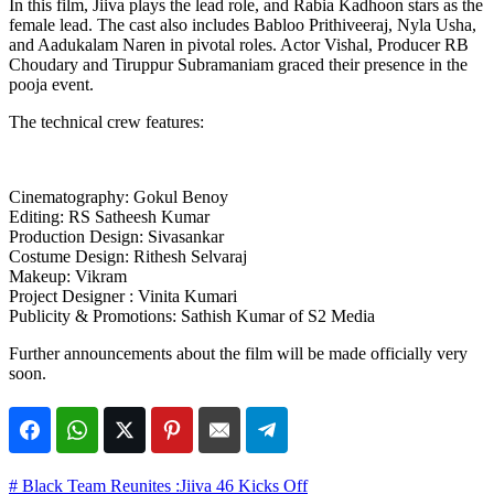
In this film, Jiiva plays the lead role, and Rabia Kadhoon stars as the
female lead. The cast also includes Babloo Prithiveeraj, Nyla Usha,
and Aadukalam Naren in pivotal roles. Actor Vishal, Producer RB
Choudary and Tiruppur Subramaniam graced their presence in the
pooja event.
The technical crew features:
Cinematography: Gokul Benoy
Editing: RS Satheesh Kumar
Production Design: Sivasankar
Costume Design: Rithesh Selvaraj
Makeup: Vikram
Project Designer : Vinita Kumari
Publicity & Promotions: Sathish Kumar of S2 Media
Further announcements about the film will be made officially very
soon.
# Black Team Reunites :Jiiva 46 Kicks Off