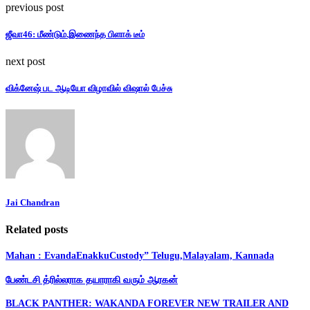
previous post
ஜீவா46: மீண்டும்.இணைந்த பிளாக் டீம்
next post
விக்னேஷ் பட ஆடியோ விழாவில் விஷால் பேச்சு
Jai Chandran
Related posts
Mahan : EvandaEnakkuCustody” Telugu,Malayalam, Kannada
பேண்டசி த்ரில்லராக தயாராகி வரும் ஆரகன்
BLACK PANTHER: WAKANDA FOREVER NEW TRAILER AND