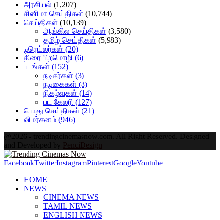
அரசியல்
(1,207)
சினிமா செய்திகள்
(10,744)
செய்திகள்
(10,139)
ஆங்கில செய்திகள்
(3,580)
தமிழ் செய்திகள்
(5,983)
டிரெய்லர்கள்
(20)
திரை பிறமொழி
(6)
படங்கள்
(152)
நடிகர்கள்
(3)
நடிகைகள்
(8)
நிகழ்வுகள்
(14)
பட கேலரி
(127)
பொது செய்திகள்
(21)
விமர்சனம்
(946)
@2026 - trendingcinemasnow.com. All Right Reserved. Designed
and Developed by
PenciDesign
Facebook
Twitter
Instagram
Pinterest
Google
Youtube
HOME
NEWS
CINEMA NEWS
TAMIL NEWS
ENGLISH NEWS