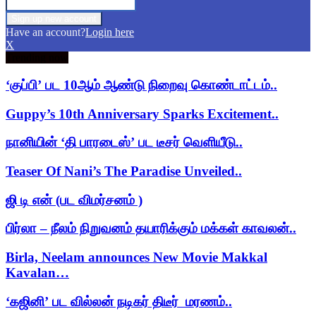
Have an account?
Login here
X
Trending now
‘குப்பி’ பட 10ஆம் ஆண்டு நிறைவு கொண்டாட்டம்..
Guppy’s 10th Anniversary Sparks Excitement..
நானியின் ‘தி பாரடைஸ்’ பட டீசர் வெளியீடு..
Teaser Of Nani’s The Paradise Unveiled..
ஜி டி என் (பட விமர்சனம் )
பிர்லா – நீலம் நிறுவனம் தயாரிக்கும் மக்கள் காவலன்..
Birla, Neelam announces New Movie Makkal
Kavalan…
‘கஜினி’ பட வில்லன் நடிகர் திடீர் மரணம்..