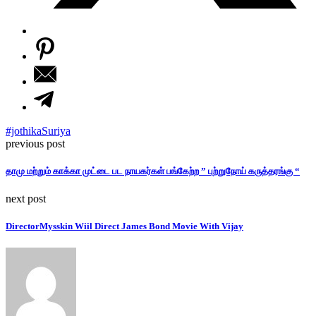
#jothika
Suriya
previous post
தாமு மற்றும் காக்கா முட்டை பட நாயகர்கள் பங்கேற்ற ” புற்றுநோய் கருத்தரங்கு “
next post
DirectorMysskin Wiil Direct James Bond Movie With Vijay