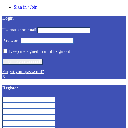
Sign in / Join
Login
Username or email
Password
Keep me signed in until I sign out
Forgot your password?
X
Register