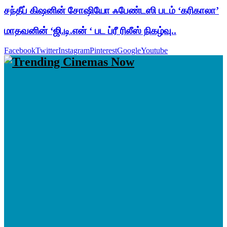
சந்தீப் கிஷனின் சோஷியோ ஃபேண்டஸி படம் ‘கரிகாலா’
மாதவனின் ‘ஜி.டி.என் ‘ பட ப்ரீ ரிலீஸ் நிகழ்வு..
Facebook
Twitter
Instagram
Pinterest
Google
Youtube