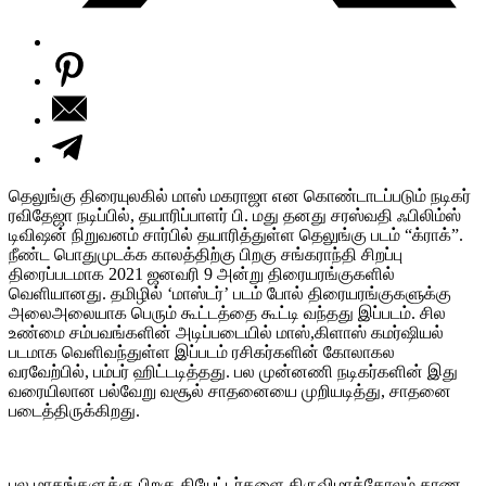
தெலுங்கு திரையுலகில் மாஸ் மகராஜா என கொண்டாடப்படும் நடிகர்
ரவிதேஜா நடிப்பில், தயாரிப்பாளர் பி. மது தனது சரஸ்வதி ஃபிலிம்ஸ்
டிவிஷன் நிறுவனம் சார்பில் தயாரித்துள்ள தெலுங்கு படம் “க்ராக்”.
நீண்ட பொதுமுடக்க காலத்திற்கு பிறகு சங்கராந்தி சிறப்பு
திரைப்படமாக 2021 ஜனவரி 9 அன்று திரையரங்குகளில்
வெளியானது. தமிழில் ‘மாஸ்டர்’ படம் போல் திரையரங்குகளுக்கு
அலைஅலையாக பெரும் கூட்டத்தை கூட்டி வந்தது இப்படம். சில
உண்மை சம்பவங்களின் அடிப்படையில் மாஸ்,கிளாஸ் கமர்ஷியல்
படமாக வெளிவந்துள்ள இப்படம் ரசிகர்களின் கோலாகல
வரவேற்பில், பம்பர் ஹிட்டடித்தது. பல முன்னணி நடிகர்களின் இது
வரையிலான பல்வேறு வசூல் சாதனையை முறியடித்து, சாதனை
படைத்திருக்கிறது.
பல மாதங்களுக்கு பிறகு தியேட்டர்களை திருவிழாக்கோலம் காண