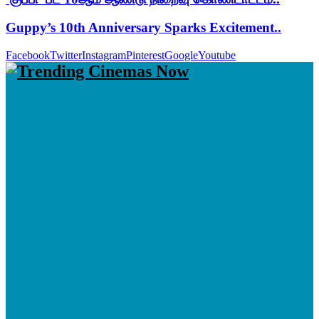
Guppy’s 10th Anniversary Sparks Excitement..
Facebook
Twitter
Instagram
Pinterest
Google
Youtube