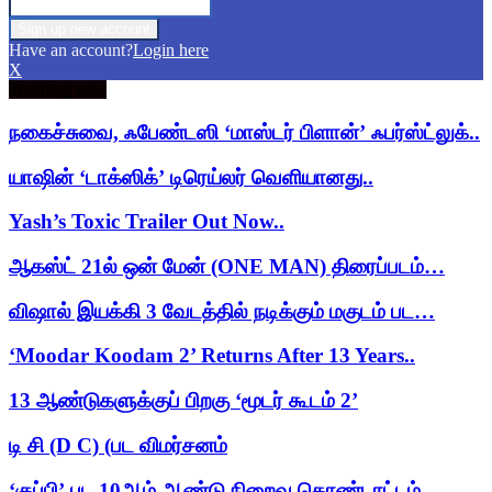
Have an account?
Login here
X
Trending now
நகைச்சுவை, ஃபேண்டஸி ‘மாஸ்டர் பிளான்’ ஃபர்ஸ்ட்லுக்..
யாஷின் ‘டாக்ஸிக்’ டிரெய்லர் வெளியானது..
Yash’s Toxic Trailer Out Now..
ஆகஸ்ட் 21ல் ஒன் மேன் (ONE MAN) திரைப்படம்…
விஷால் இயக்கி 3 வேடத்தில் நடிக்கும் மகுடம் பட…
‘Moodar Koodam 2’ Returns After 13 Years..
13 ஆண்டுகளுக்குப் பிறகு ‘மூடர் கூடம் 2’
டி சி (D C) (பட விமர்சனம்
‘குப்பி’ பட 10ஆம் ஆண்டு நிறைவு கொண்டாட்டம்..