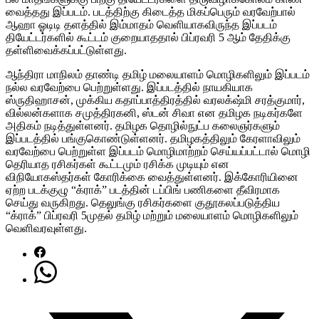
வைத்தது இப்படம். படத்திற்கு கிடைத்த மிகப்பெரும் வரவேற்பால்
ஆஹா ஓடிடி தளத்தில் இம்மாதம் வெளியாகவிருந்த இப்படம்
தியேட்டர்களில் கூட்டம் குறையாததால் பிப்ரவரி 5 ஆம் தேதிக்கு
தள்ளிவைக்கப்பட்டுள்ளது.
ஆந்திரா மாநிலம் தாண்டி தமிழ் மலையாளம் மொழிகளிலும் இப்படம்
நல்ல வரவேற்பை பெற்றுள்ளது. இப்படத்தில் நாயகியாக
ஸ்ருதிஹாசன், முக்கிய கதாப்பாத்திரத்தில் வரலக்‌ஷ்மி சரத்குமார்,
வில்லன்களாக சமுத்திரகனி, ஸ்டன் சிவா என தமிழக நடிகர்களே
அதிகம் நடித்துள்ளனர். தமிழக தொழில்நுட்ப கலைஞர்களும்
இப்படத்தில் பங்குகொண்டுள்ளனர். தமிழகத்திலும் கேரளாவிலும்
வரவேற்பை பெற்றுள்ள இப்படம் மொழிமாற்றம் செய்யப்பட்டால் மொழி
தெரியாத ரசிகர்கள் கூட்டமும் ரசிக்க முடியும் என
விநியோகஸ்தர்கள் கோரிக்கை வைத்துள்ளனர். இக்கோரியினை
ஏற்ற படக்குழு “க்ராக்” படத்தின் டப்பிங் பணிகளை தீவிரமாக
செய்து வருகிறது. தெலுங்கு ரசிகர்களை குதூகலப்படுத்திய
“க்ராக்” பிப்ரவரி 5முதல் தமிழ் மற்றும் மலையாளம் மொழிகளிலும்
வெளிவரவுள்ளது.