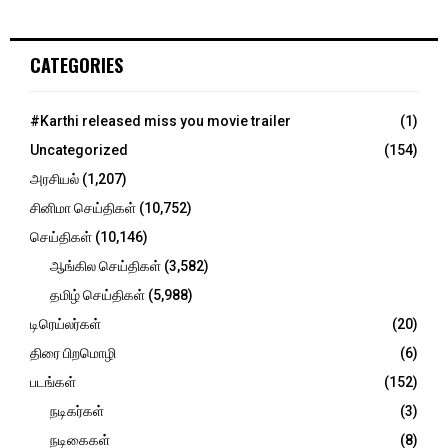
a
S
r
c
E
CATEGORIES
h
f
A
o
#Karthi released miss you movie trailer
(1)
r
R
Uncategorized
(154)
:
C
அரசியல்
(1,207)
சினிமா செய்திகள்
(10,752)
H
செய்திகள்
(10,146)
ஆங்கில செய்திகள்
(3,582)
தமிழ் செய்திகள்
(5,988)
டிரெய்லர்கள்
(20)
திரை பிறமொழி
(6)
படங்கள்
(152)
நடிகர்கள்
(3)
நடிகைகள்
(8)