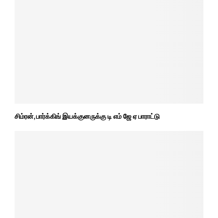
சிம்ரன், பார்க்கிங் இயக்குனருக்கு டி எம் ஜே ஏ பாராட்டு