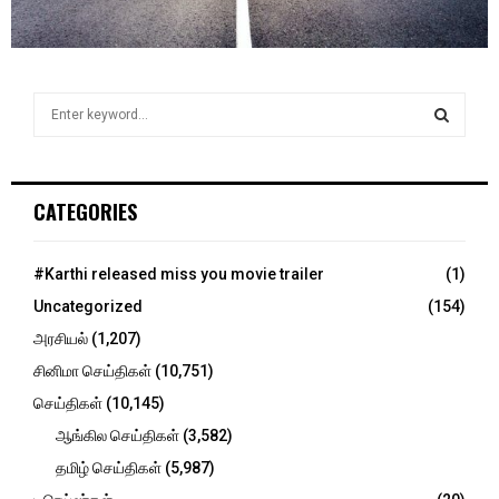
S
e
a
S
r
c
E
CATEGORIES
h
f
A
o
#Karthi released miss you movie trailer
(1)
r
R
Uncategorized
(154)
:
C
அரசியல்
(1,207)
சினிமா செய்திகள்
(10,751)
H
செய்திகள்
(10,145)
ஆங்கில செய்திகள்
(3,582)
தமிழ் செய்திகள்
(5,987)