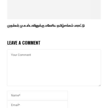
முதல்வர் மு.க.ஸ்டாலினுக்கு மலேசிய தமிழ்சங்கம் பாராட்டு
LEAVE A COMMENT