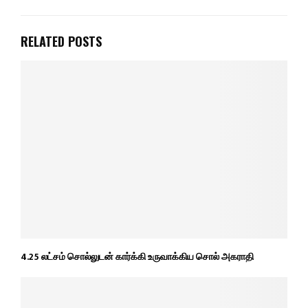
RELATED POSTS
4.25 லட்சம் சொல்லுடன் கார்க்கி உருவாக்கிய சொல் அகராதி