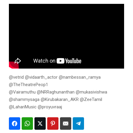
@vetrid @vidaarth_actor @nambessan_ramya
@TheTheatrePeop1
@Vairamuthu @NRRaghunanthan @mukasivishwa
@shammysaga @Kirubakaran_AKR @ZeeTamil
@LahariMusic @proyuvraaj