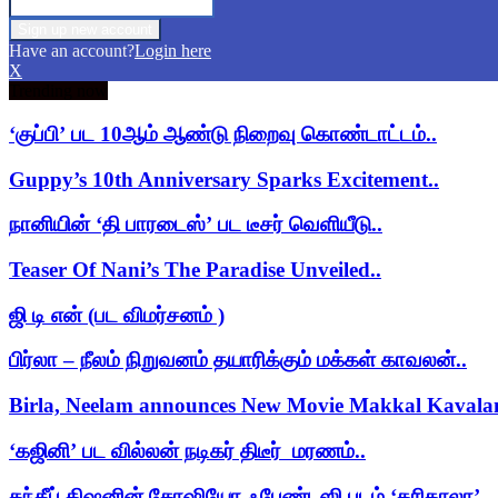
Have an account?
Login here
X
Trending now
‘குப்பி’ பட 10ஆம் ஆண்டு நிறைவு கொண்டாட்டம்..
Guppy’s 10th Anniversary Sparks Excitement..
நானியின் ‘தி பாரடைஸ்’ பட டீசர் வெளியீடு..
Teaser Of Nani’s The Paradise Unveiled..
ஜி டி என் (பட விமர்சனம் )
பிர்லா – நீலம் நிறுவனம் தயாரிக்கும் மக்கள் காவலன்..
Birla, Neelam announces New Movie Makkal Kaval
‘கஜினி’ பட வில்லன் நடிகர் திடீர் மரணம்..
சந்தீப் கிஷனின் சோஷியோ ஃபேண்டஸி படம் ‘கரிகாலா’