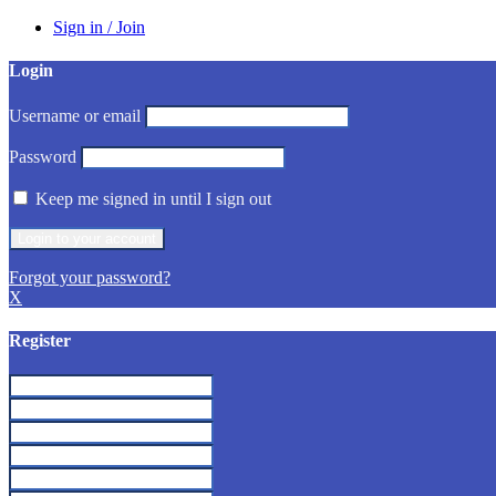
Sign in / Join
Login
Username or email
Password
Keep me signed in until I sign out
Forgot your password?
X
Register