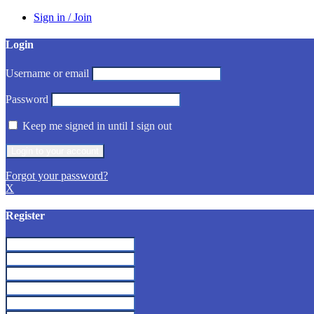
Sign in / Join
Login
Username or email
Password
Keep me signed in until I sign out
Forgot your password?
X
Register