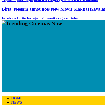
Birla, Neelam announces New Movie Makkal Kaval
Facebook
Twitter
Instagram
Pinterest
Google
Youtube
HOME
NEWS