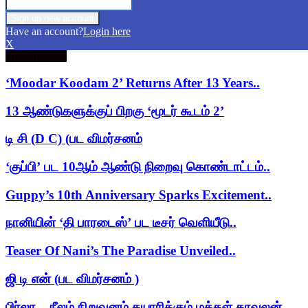
Have an account?
Login here
X
Trending now
‘Moodar Koodam 2’ Returns After 13 Years..
13 ஆண்டுகளுக்குப் பிறகு ‘மூடர் கூடம் 2’
டி சி (D C) (பட விமர்சனம்
‘குப்பி’ பட 10ஆம் ஆண்டு நிறைவு கொண்டாட்டம்..
Guppy’s 10th Anniversary Sparks Excitement..
நானியின் ‘தி பாரடைஸ்’ பட டீசர் வெளியீடு..
Teaser Of Nani’s The Paradise Unveiled..
ஜி டி என் (பட விமர்சனம் )
பிர்லா – நீலம் நிறுவனம் தயாரிக்கும் மக்கள் காவலன்..