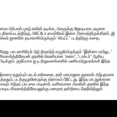
யகனாக பிக்பாஸ் புகழ் கவின் நடிக்க, அவருக்கு ஜோடியாக, நடிகை
ந்த திரைப்படத்திற்கு, பிரிட்டோ மைக்கேல் இசை அமைத்திருக்கிறார். ஜி
் ஜானரில் தயாராகியிருக்கும் ‘லிஃப்ட்’ படத்திற்கு கதை,
ிறது. பாடலாசிரியர் ஆர் நிஷாந்த் எழுதியிருக்கும் ‘இன்னா மயிலு..’
சிவகார்த்திகேயன் குரலில் வெளியான ‘கனா’, ‘டாக்டர்’ ஆகிய
டிக்கும். குறிப்பாக ஐ டி நிறுவனங்களில் பணியாற்றுபவர்கள் இந்த
 இளமை ததும்பும் பாடல் வரிகளை, தன் மாயாஜால குரலால் அற்புதமாக
்ததும், படக்குழுவினருக்கு உற்சாகம் பீறிட்டது. இந்த பாடலுக்கான
வும் அந்தப் பாடலை பாடினார். வசீகரமான அவரின் குரலில் இந்த
பாடிய சிவகார்த்திகேயனுக்கு மனதார நன்றியை தெரிவித்துக்