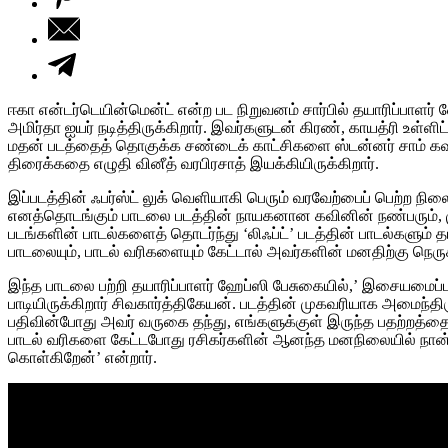
ஈகா என்டர்டெயின்மென்ட் என்ற பட நிறுவனம் சார்பில் தயாரிப்பாளர் 
அமிர்தா ஐயர் நடித்திருக்கிறார். இவர்களுடன் கிரண், காயத்ரி உள்ளிட
மதன் படத்தைத் தொகுக்க சண்டைக் காட்சிகளை ஸ்டன்னர் சாம் கவனிக்
திரைக்கதை எழுதி வினீத் வரபிரசாத் இயக்கியிருக்கிறார்.
இப்படத்தின் ஃபர்ஸ்ட் லுக் வெளியாகி பெரும் வரவேற்பைப் பெற்ற நிலை
எனத்தொடங்கும் பாடலை படத்தின் நாயகனான கவினின் நண்பரும், முன
படங்களின் பாடல்களைத் தொடர்ந்து ‘லிஃப்ட்’ படத்தின் பாடல்களும் 
பாடலையும், பாடல் வரிகளையும் கேட்டால் அவர்களின் மனதிற்கு நெர
இந்த பாடலை பற்றி தயாரிப்பாளர் ஹேப்ஸி பேசுகையில்,’ இசையமைப்ப
பாடியிருக்கிறார் சிவகார்த்திகேயன். படத்தின் முகவரியாக அமைந்திர
பதிவின்போது அவர் வருகை தந்து, எங்களுக்குள் இருந்த பதற்றத்த
பாடல் வரிகளை கேட்டபோது ரசிகர்களின் ஆனந்த மனநிலையில் நான் உ
கொள்கிறேன்’ என்றார்.