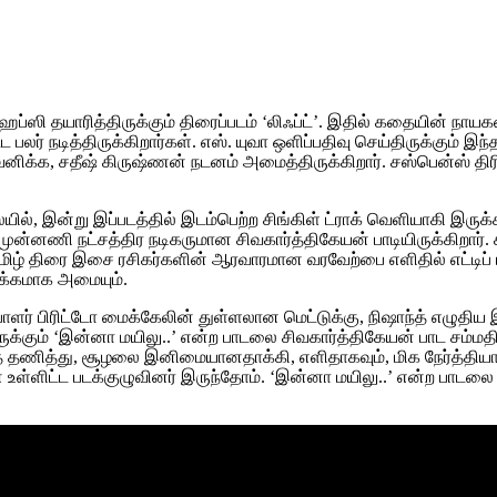
ஹேப்ஸி தயாரித்திருக்கும் திரைப்படம் ‘லிஃப்ட்’. இதில் கதையின் நா
்ட பலர் நடித்திருக்கிறார்கள். எஸ். யுவா ஒளிப்பதிவு செய்திருக்கும் இ
க, சதீஷ் கிருஷ்ணன் நடனம் அமைத்திருக்கிறார். சஸ்பென்ஸ் திரில்லர
யில், இன்று இப்படத்தில் இடம்பெற்ற சிங்கிள் ட்ராக் வெளியாகி இருக்க
்னணி நட்சத்திர நடிகருமான சிவகார்த்திகேயன் பாடியிருக்கிறார். 
தமிழ் திரை இசை ரசிகர்களின் ஆரவாரமான வரவேற்பை எளிதில் எட்டிப் பி
ுக்கமாக அமையும்.
ாளர் பிரிட்டோ மைக்கேலின் துள்ளலான மெட்டுக்கு, நிஷாந்த் எழுதிய
ுக்கும் ‘இன்னா மயிலு..’ என்ற பாடலை சிவகார்த்திகேயன் பாட சம்மதித
ை தணித்து, சூழலை இனிமையானதாக்கி, எளிதாகவும், மிக நேர்த்தியாக
ள்ளிட்ட படக்குழுவினர் இருந்தோம். ‘இன்னா மயிலு..’ என்ற பாடலை 