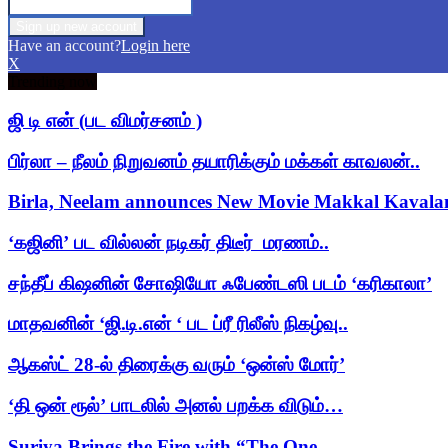
Have an account?
Login here
X
Trending now
ஜி டி என் (பட விமர்சனம் )
பிர்லா – நீலம் நிறுவனம் தயாரிக்கும் மக்கள் காவலன்..
Birla, Neelam announces New Movie Makkal Kaval
‘கஜினி’ பட வில்லன் நடிகர் திடீர் மரணம்..
சந்தீப் கிஷனின் சோஷியோ ஃபேண்டஸி படம் ‘கரிகாலா’
மாதவனின் ‘ஜி.டி.என் ‘ பட ப்ரீ ரிலீஸ் நிகழ்வு..
ஆகஸ்ட் 28-ல் திரைக்கு வரும் ‘ஒன்ஸ் மோர்’
‘தி ஒன் ரூல்’ பாடலில் அனல் பறக்க விடும்…
Suriya Brings the Fire with “The One…