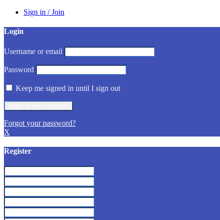
Sign in / Join
Login
Username or email
Password
Keep me signed in until I sign out
Forgot your password?
X
Register