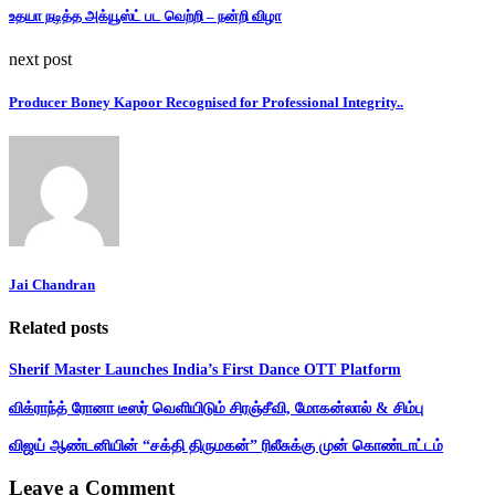
உதயா நடித்த அக்யூஸ்ட் பட வெற்றி – நன்றி விழா
next post
Producer Boney Kapoor Recognised for Professional Integrity..
Jai Chandran
Related posts
Sherif Master Launches India’s First Dance OTT Platform
விக்ராந்த் ரோனா டீஸர் வெளியிடும் சிரஞ்சீவி, மோகன்லால் & சிம்பு
விஜய் ஆண்டனியின் “சக்தி திருமகன்” ரிலீசுக்கு முன் கொண்டாட்டம்
Leave a Comment