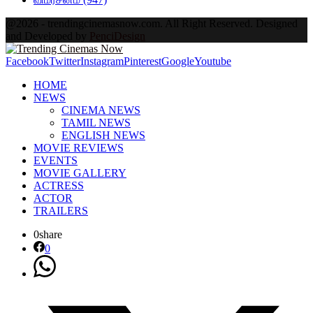
@2026 - trendingcinemasnow.com. All Right Reserved. Designed
and Developed by
PenciDesign
Facebook
Twitter
Instagram
Pinterest
Google
Youtube
HOME
NEWS
CINEMA NEWS
TAMIL NEWS
ENGLISH NEWS
MOVIE REVIEWS
EVENTS
MOVIE GALLERY
ACTRESS
ACTOR
TRAILERS
0
share
0