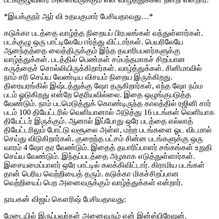
*இயக்குநர் ஆர் வி உதயகுமார் பேசியதாவது…*
கடுக்கா படத்தை வாழ்த்த நிறையப் பிரபலங்கள் வந்துள்ளார்கள்.
படக்குழு ஒரு பாட்டிலேயே ஈர்த்து விட்டார்கள். பெயரிலேயே
ஆனந்தத்தை வைத்திருக்கும் இந்த தயாரிபபளர்களுக்கு
வாழ்த்துக்கள். படத்தில் பெண்கள் சம்பந்தமாகச் சிறப்பான
கருத்தைச் சொல்லியிருக்கிறார்கள். வாழ்த்துக்கள். சினிமாவில்
நாம் சரி செய்ய வேண்டிய விசயம் நிறைய இருக்கிறது.
திரையரங்கில் இஷ்டத்துக்கு ஷோ தருகிறார்கள், எந்த ஷோ நம்ம
படம் ஓடுகிறது என்றே தெரியவில்லை. இதை ஒழுங்குபடுத்த
வேண்டும். நாம் படமெடுத்துக் கொண்டிருந்த காலத்தில் ரஜினி சார்
படம் 100 தியேட்டரில் வெளியானால் அடுத்து 16 படங்கள் வெளியாக
தியேட்டர் இருக்கும். ஆனால் இப்போது ஒரே படத்தை எல்லாத்
தியேட்டரிலும் போட்டு வசூலை அள்ள, மற்ற படங்களை ஓட விடமால்
செய்து விடுகிறார்கள். குறைந்த பட்சம் சின்ன படங்களுக்கு ஒரு
வாரம் 4 ஷோ தர வேண்டும். இதைத் தயாரிப்பாளர் சங்கங்கள் உறுதி
செய்ய வேண்டும். இந்தப்படத்தை அழகாக எடுத்துள்ளார்கள்.
இசையமைப்பாளர் ஒரே பாட்டில் கலக்கிவிட்டார். கிராமிய படங்கள்
தான் பெரிய வெற்றியைத் தரும். கடுக்கா மிகச்சிறப்பான
வெற்றியைப் பெற அனைவருக்கும் வாழ்த்துக்கள் என்றார்.
நாயகன் விஜய் கௌரிஷ் பேசியதாவது:
மேடையில் இருப்பவர்கள் அனைவரும் என் இன்ஸ்பிரேஷன்.