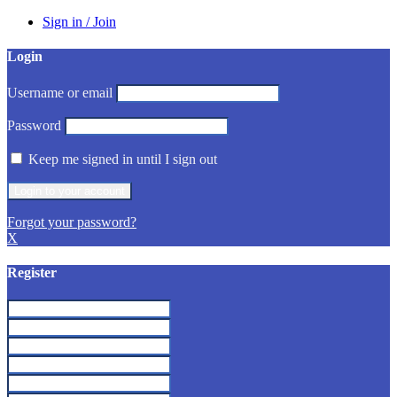
Sign in / Join
Login
Username or email
Password
Keep me signed in until I sign out
Forgot your password?
X
Register