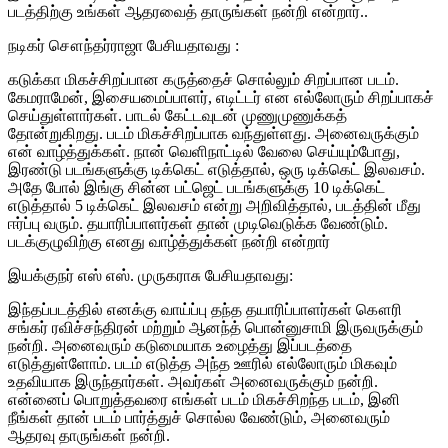
படத்திற்கு உங்கள் ஆதரவைத் தாருங்கள் நன்றி என்றார்..
நடிகர் சௌந்தர்ராஜா பேசியதாவது :
கடுக்கா மிகச்சிறப்பான கருத்தைச் சொல்லும் சிறப்பான படம்.
கேமராமேன், இசையமைப்பாளர், எடிட்டர் என எல்லோரும் சிறப்பாகச்
செய்துள்ளார்கள். பாடல் கேட்டவுடன் முணுமுணுக்கத்
தோன்றுகிறது. படம் மிகச்சிறப்பாக வந்துள்ளது. அனைவருக்கும்
என் வாழ்த்துக்கள். நான் வெளிநாட்டில் வேலை செய்யும்போது,
இரண்டு படங்களுக்கு டிக்கெட் எடுத்தால், ஒரு டிக்கெட் இலவசம்.
அதே போல் இங்கு சின்ன பட்ஜெட் படங்களுக்கு 10 டிக்கெட்
எடுத்தால் 5 டிக்கெட் இலவசம் என்று அறிவித்தால், படத்தின் மீது
ஈர்ப்பு வரும். தயாரிப்பாளர்கள் தான் முடிவெடுக்க வேண்டும்.
படக்குழுவிற்கு எனது வாழ்த்துக்கள் நன்றி என்றார்
இயக்குநர் எஸ் எஸ். முருகராசு பேசியதாவது:
இந்தப்படத்தில் எனக்கு வாய்ப்பு தந்த தயாரிப்பாளர்கள் கௌரி
சங்கர் ரவிச்சந்திரன் மற்றும் ஆனந்த் பொன்னுசாமி இருவருக்கும்
நன்றி. அனைவரும் கடுமையாக உழைத்து இப்படத்தை
எடுத்துள்ளோம். படம் எடுத்த அந்த ஊரில் எல்லோரும் மிகவும்
உதவியாக இருந்தார்கள். அவர்கள் அனைவருக்கும் நன்றி.
என்னைப் பொறுத்தவரை எங்கள் படம் மிகச்சிறந்த படம், இனி
நீங்கள் தான் படம் பார்த்துச் சொல்ல வேண்டும், அனைவரும்
ஆதரவு தாருங்கள் நன்றி.