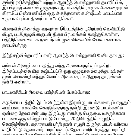
சங்கர் ரவிச்சந்திரன் மற்றும் ஆனந்த் பொன்னுசாமி தயாரிப்பில்,
இயக்குநர் எஸ் எஸ் முருகராசு இயக்கத்தில், சமூக அக்கறையுடன்,
கிராமிய பின்னணியில் ஒரு அசத்தலான கமர்ஷியல் படைப்பாக
உருவாகியுள்ள திரைப்படம் “கடுக்கா”.
விரைவில் திரைக்கு வரவுள்ள இப்படத்தின் டிரெய்லர் வெளியீட்டு
விழா, படக்குழுவினருடன் திரை பிரபலங்கள் கலந்துகொள்ள,
பத்திரிக்கை ஊடக நண்பர்கள் முன்னிலையில் கோலாகலமாக
நடைபெற்றது.
இந்நிகழ்வில்தயாரிப்பாளர் ஆனந்த் பொன்னுசாமி பேசியதாவது:
எங்கள் அழைப்பை மதித்து வந்த அனைவருக்கும் நன்றி.
இந்தப்படத்தை மிக கஷ்டப்பட்டு ஒரு குழுவாக உழைத்து, உங்கள்
முன் கொண்டு வந்துள்ளோம். அனைவரும் ஆதரவு தாருங்கள்
நன்றி என்றார்..
பாடலாசிரியர் நிலவை பார்த்திபன் பேசும்போது:
கடுக்கா படத்தில் இடம் பெற்றுள்ள இரண்டு பாடல்களையும் எழுதும்
வாய்ப்பை எனக்கே கொடுத்ததற்கு நன்றி. இரண்டு பாடல்களில்
ஒன்றை தேவா சார் பாடி இருப்பது எனக்கு பெருமை. டீசருக்கான
பாடலை ஒரு வில்லுப்பாட்டு போன்று 20 நிமிடத்தில் எழுதிக்
கொடுத்தேன். கதாநாயகி பற்றி நான் எழுதி இருந்த பாடல் வரியை
குறிப்பிட்டு தேவா சார் பாராட்டினார். தேவா சாரிடமிருந்து பாராட்டு
வாங்குவது தேவலோகத்தில் இருந்து பாராட்டு வாங்குவது போல