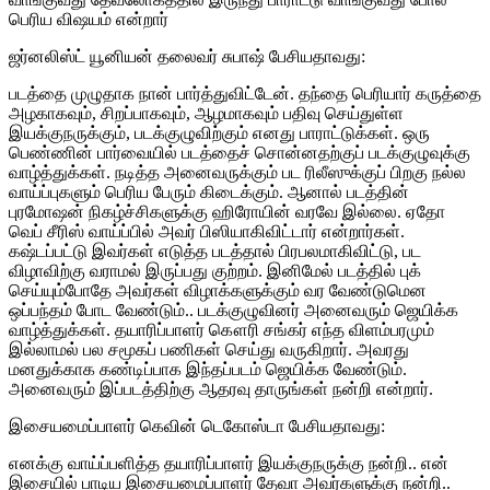
பெரிய விஷயம் என்றார்
ஜர்னலிஸ்ட் யூனியன் தலைவர் சுபாஷ் பேசியதாவது:
படத்தை முழுதாக நான் பார்த்துவிட்டேன். தந்தை பெரியார் கருத்தை
அழகாகவும், சிறப்பாகவும், ஆழமாகவும் பதிவு செய்துள்ள
இயக்குநருக்கும், படக்குழுவிற்கும் எனது பாராட்டுக்கள். ஒரு
பெண்ணின் பார்வையில் படத்தைச் சொன்னதற்குப் படக்குழுவுக்கு
வாழ்த்துக்கள். நடித்த அனைவருக்கும் பட ரிலீஸுக்குப் பிறகு நல்ல
வாய்ப்புகளும் பெரிய பேரும் கிடைக்கும். ஆனால் படத்தின்
புரமோஷன் நிகழ்ச்சிகளுக்கு ஹிரோயின் வரவே இல்லை. ஏதோ
வெப் சீரிஸ் வாய்ப்பில் அவர் பிஸியாகிவிட்டார் என்றார்கள்.
கஷ்டப்பட்டு இவர்கள் எடுத்த படத்தால் பிரபலமாகிவிட்டு, பட
விழாவிற்கு வராமல் இருப்பது குற்றம். இனிமேல் படத்தில் புக்
செய்யும்போதே அவர்கள் விழாக்களுக்கும் வர வேண்டுமென
ஒப்பந்தம் போட வேண்டும்.. படக்குழுவினர் அனைவரும் ஜெயிக்க
வாழ்த்துக்கள். தயாரிப்பாளர் கௌரி சங்கர் எந்த விளம்பரமும்
இல்லாமல் பல சமூகப் பணிகள் செய்து வருகிறார். அவரது
மனதுக்காக கண்டிப்பாக இந்தப்படம் ஜெயிக்க வேண்டும்.
அனைவரும் இப்படத்திற்கு ஆதரவு தாருங்கள் நன்றி என்றார்.
இசையமைப்பாளர் கெவின் டெகோஸ்டா பேசியதாவது:
எனக்கு வாய்ப்பளித்த தயாரிப்பாளர் இயக்குநருக்கு நன்றி.. என்
இசையில் பாடிய இசையமைப்பாளர் தேவா அவர்களுக்கு நன்றி..