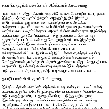
தயாரிப்பு ஒருங்கிணைப்பாளர் ஆம்ஸ்ட்ராங் பேசியதாவது:
என் நண்பன் விஜய் கௌரிஷை ஹீரோவக்க வேண்டும் என்று தான்
இந்தப்படத்தை ஆரம்பித்தோம். அதிலும் இதில் இரண்டு
ஹீரோக்களில் ஒருவராக ஏன் நடிக்கிறாய் என கேட்டேன்.
என்னுடைய தயாரிப்பான கடாவர் சீரிஸில் துணை நடிகராகத்தான்
வாழ்க்கையை ஆரம்பித்தான். அவன் சின்ன சின்னதாக ஆரம்பித்து
படிப்படியாக முன்னேறியுள்ளான். இது நண்பர்கள் இணைந்து
உருவாக்கிய படம். அவன் எது செய்தாலும் சரியாக இருக்கும்.
இந்தப்படத்தில் இசை மிகச்சிறப்பாக வந்துள்ளது. படம்
தனஞ்செயன் சார் ரிலீஸ் செய்கிறார் என்றவுடன்
சந்தோசமாகிவிட்டது. இனி அவர் இப்படத்தை எடுத்துச் சென்று
விடுவார். கௌரிஷ் பல சமூக அக்கறைமிக்க செயல்களைச்
செய்துகொண்டிருக்கிறான். அவன் இன்னொரு விஜய் சேதுபதியாக
வருவான்.. இயக்குநர் அவ்வளவு அழகாக இப்படத்தினை
எடுத்துள்ளார். அனைவரும் ஆதரவு தாருங்கள் நன்றி. என்றார்.
தயாரிப்பாளர் சி வி.குமார் பேசியதாவது:
இந்தப்படத்தின் டிரெய்லர் பார்க்கும் போது என்னுடைய அட்டகத்தி
படம் பார்ப்பது போலவே இருந்தது.. சின்ன படங்கள் எடுப்பதில் படம்
எடுப்பதைத் தாண்டி படத்தை விளம்பரப் படுத்துவதில் தான்
இருக்கிறது.. அதை மிகச்சிறப்பாக தனஞ்செயன் சார் செய்து
வருகிறார்.. அவர் இந்தப்படத்தை ரிலீஸ் செய்வது மகிழ்ச்சி.
படக்குழுவினர் அனைவருக்கும் என் வாழ்த்துக்கள் நன்றி என்றார்.