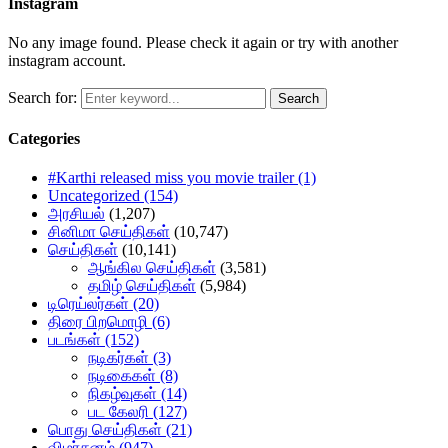
Instagram
No any image found. Please check it again or try with another
instagram account.
Search for:
Search
Categories
#Karthi released miss you movie trailer
(1)
Uncategorized
(154)
அரசியல்
(1,207)
சினிமா செய்திகள்
(10,747)
செய்திகள்
(10,141)
ஆங்கில செய்திகள்
(3,581)
தமிழ் செய்திகள்
(5,984)
டிரெய்லர்கள்
(20)
திரை பிறமொழி
(6)
படங்கள்
(152)
நடிகர்கள்
(3)
நடிகைகள்
(8)
நிகழ்வுகள்
(14)
பட கேலரி
(127)
பொது செய்திகள்
(21)
விமர்சனம்
(947)