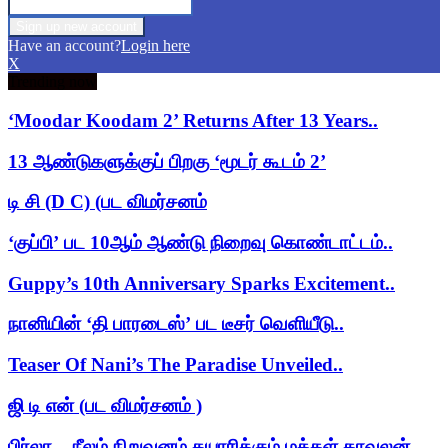
Have an account?
Login here
X
Trending now
‘Moodar Koodam 2’ Returns After 13 Years..
13 ஆண்டுகளுக்குப் பிறகு ‘மூடர் கூடம் 2’
டி சி (D C) (பட விமர்சனம்
‘குப்பி’ பட 10ஆம் ஆண்டு நிறைவு கொண்டாட்டம்..
Guppy’s 10th Anniversary Sparks Excitement..
நானியின் ‘தி பாரடைஸ்’ பட டீசர் வெளியீடு..
Teaser Of Nani’s The Paradise Unveiled..
ஜி டி என் (பட விமர்சனம் )
பிர்லா – நீலம் நிறுவனம் தயாரிக்கும் மக்கள் காவலன்..