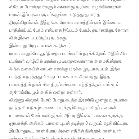
ஸ்ரேயா போன்றவர்களும் தங்களது நடிப்பை வழங்கினார்கள்.
ஈராஸ் இப்படியொரு சப்ஜெக்டை எடுத்து தயாரித்
திருக்கிறார்கள். இந்த கொரோனா காலத்தில் ஏன் இவ்வளவு
பாதிக்கப்பட் டோம் என்பதை இப்படம் பேசும். தயாலாந்து, கேராள
வில் இதன் படப்பிடிப்பு நடந்தது.
இவ்வாறு பிரபு சாலமன் கூறினார்.
ரானா கூறும்போது, ’நிறைய படங்களில் நடிக்கிறோம் அதில் சில
படங்கள் வாழ்வில் மறக்க முடியாதவைகளாக அமைகின்றன.
அந்த வகையில் காடன் எனக்கு மறக்க முடியாத படம். இந்த
படத்தில் நடித்தது 4 வருட பயணமாக அமைந்து. இந்த
பயணத்தில் நான் சில திருப்பங்களை சந்தித்தேன் என் உடல்
ஆரோக்கியமும் அதில் ஒன்று’ என்றார்.
விஷ்ணு விஷால் பேசும் போது.’கடந்த இரண்டு மூன்று வருடமாக
நடந்த சில நிகழ்வு களை பார்க்கும்போது மனிதர் களைவிட
யானைகள் மேல். மனிதர்கள் அப்படி இல்லை. யானைகளுக்கு
ஞாபசக்தி அதிகம். யானையுடன் நடித்து 3 வருடம் ஆகிவிட்டது,
இப்போதுகூட நான் போய் அதன் எதிரில் நின்றால் நான் யார்
என்பது அதற்கு தெரியும் என்னுடன் விளையாட கூட