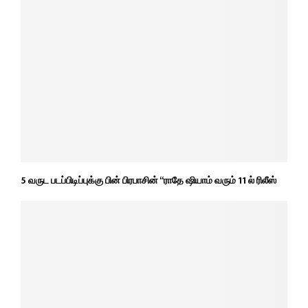
5 வருட படப்பிடிப்புக்கு பின் பிரபாசின் “ராதே ஷியாம் வரும் 11 ல் ரிலீஸ்