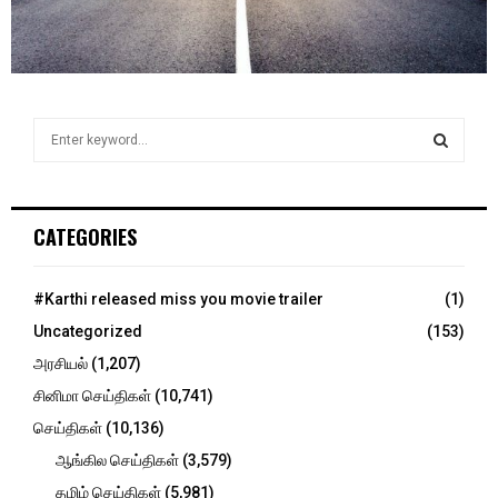
S
e
a
S
r
c
E
CATEGORIES
h
f
A
o
#Karthi released miss you movie trailer
(1)
r
R
Uncategorized
(153)
:
C
அரசியல்
(1,207)
சினிமா செய்திகள்
(10,741)
H
செய்திகள்
(10,136)
ஆங்கில செய்திகள்
(3,579)
தமிழ் செய்திகள்
(5,981)