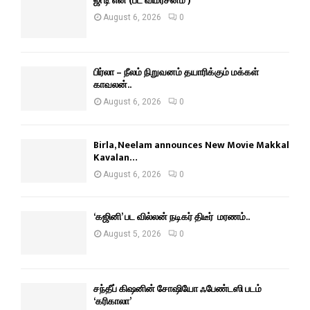
ஜி டி என் (பட விமர்சனம் )
August 6, 2026
0
பிர்லா – நீலம் நிறுவனம் தயாரிக்கும் மக்கள்
காவலன்..
August 6, 2026
0
Birla, Neelam announces New Movie Makkal
Kavalan…
August 6, 2026
0
‘கஜினி’ பட வில்லன் நடிகர் திடீர் மரணம்..
August 5, 2026
0
சந்தீப் கிஷனின் சோஷியோ ஃபேண்டஸி படம்
‘கரிகாலா’