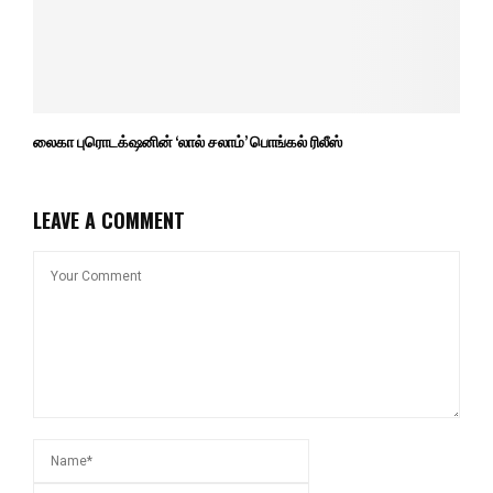
லைகா புரொடக்‌ஷனின் ‘லால் சலாம்’ பொங்கல் ரிலீஸ்
LEAVE A COMMENT