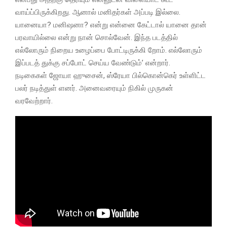
வாய்ப்பிருக்கிறது. ஆனால் மனிதர்கள் அப்படி இல்லை.
யானையா? மனிஷனா? என்று என்னை கேட்டால் யானை தான்
பரவாயில்லை என்று நான் சொல்வேன். இந்த படத்தில்
எல்லோரும் நிறைய உழைப்பை போட்டிருக்கி றோம். எல்லோரும்
இப்படத் துக்கு சப்போட் செய்ய வேண்டும்’ என்றார்.
நடிகைகள் ஜோயா ஹுசைன், ஸ்ரேயா பில்கொன்கெர் உள்ளிட்ட
பலர் நடித்துள் ளனர். அனைவரையும் நிகில் முருகன்
வரவேற்றார்.