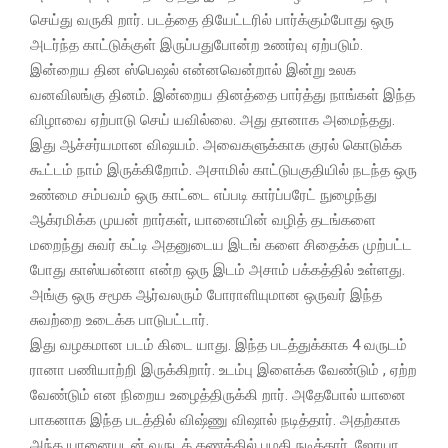
செய்து வருகி றார். படத்தை தியேட்டரில் பார்க்கும்போது ஒரு
அடர்ந்த காட்டுக்குள் இருப்பதுபோன்ற உணர்வு ஏற்படும்.
இன்றைய தின ஸ்பெஷல் என்னவென்றால் இன்று உலக
வனவிலங்கு தினம். இன்றைய தினத்தை பார்த்து நாங்கள் இந்த
விழாவை ஏற்பாடு செய் யவில்லை. அது தானாக அமைந்தது.
இது ஆச்சர்யமான விஷயம். அவைகளுக்காக குரல் கொடுக்க
கூட்டம் நாம் இருக்கிறோம். அசாமில் காட்டுபகுதியில் நடந்த ஒரு
உண்மை சம்பவம் ஒரு காட்டை எப்படி கார்ப்பரேட் நுழைந்து
ஆக்ரமிக்க முயன் றார்கள், யானையின் வழித் தடங்களை
மறைந்து சுவர் கட்டி அதனுடைய இடங் களை சிதைக்க முற்பட்ட
போது காஸ்யன்னா என்ற ஒரு இடம் அசாம் பக்கத்தில் உள்ளது.
அங்கு ஒரு சமூக ஆர்வலரும் போராளியுமான ஒருவர் இந்த
சுவற்றை உடைக்க பாடுபட்டார்.
இது வழகமான படம் கிடை யாது. இந்த படத்துக்காக 4 வருடம்
ரானா பணியாற்றி இருக்கிறார். உடம்பு இளைக்க வேண்டும் , ஏற்ற
வேண்டும் என நிறைய உழைத்திருக்கி றார். அதேபோல் யானை
பாகனாக இந்த படத்தில் விஷ்ணு விஷால் நடித்தார். அதற்காக
அந்த யானையுடன் வருடக் கணக்கில் பழகி நடித்தார். ஜோயா,