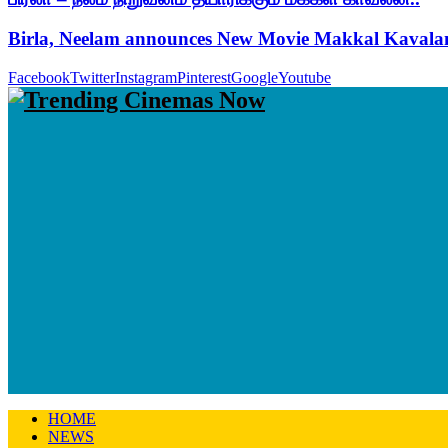
Birla, Neelam announces New Movie Makkal Kaval
Facebook
Twitter
Instagram
Pinterest
Google
Youtube
HOME
NEWS