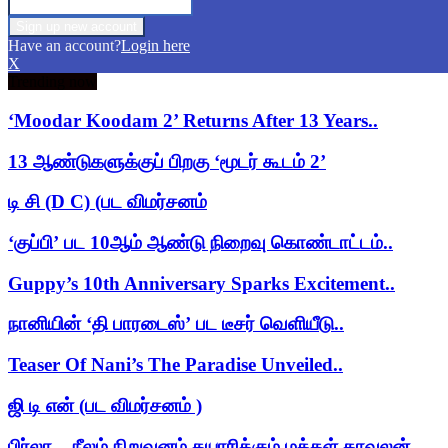
Have an account?
Login here
X
Trending now
‘Moodar Koodam 2’ Returns After 13 Years..
13 ஆண்டுகளுக்குப் பிறகு ‘மூடர் கூடம் 2’
டி சி (D C) (பட விமர்சனம்
‘குப்பி’ பட 10ஆம் ஆண்டு நிறைவு கொண்டாட்டம்..
Guppy’s 10th Anniversary Sparks Excitement..
நானியின் ‘தி பாரடைஸ்’ பட டீசர் வெளியீடு..
Teaser Of Nani’s The Paradise Unveiled..
ஜி டி என் (பட விமர்சனம் )
பிர்லா – நீலம் நிறுவனம் தயாரிக்கும் மக்கள் காவலன்..