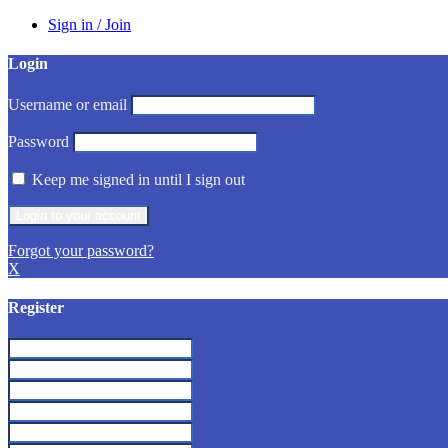
Sign in / Join
Login
Username or email
Password
Keep me signed in until I sign out
Forgot your password?
X
Register