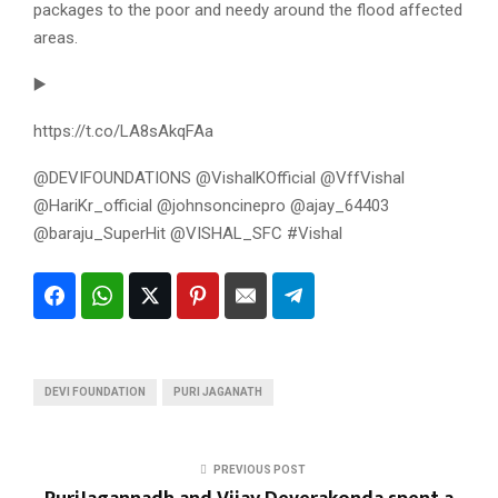
packages to the poor and needy around the flood affected
areas.
▶️
https://t.co/LA8sAkqFAa
@DEVIFOUNDATIONS @VishalKOfficial @VffVishal
@HariKr_official @johnsoncinepro @ajay_64403
@baraju_SuperHit @VISHAL_SFC #Vishal
DEVI FOUNDATION
PURI JAGANATH
PREVIOUS POST