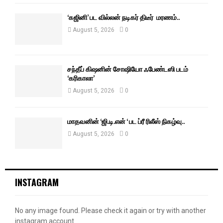
‘கஜினி’ பட வில்லன் நடிகர் திடீர் மரணம்..
August 5, 2026
0
சந்தீப் கிஷனின் சோஷியோ ஃபேண்டஸி படம்
‘கரிகாலா’
August 5, 2026
0
மாதவனின் ‘ஜி.டி.என் ‘ பட ப்ரீ ரிலீஸ் நிகழ்வு..
August 5, 2026
0
INSTAGRAM
No any image found. Please check it again or try with another
instagram account.