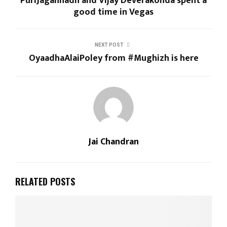
PuriJagannadh and Vijay Deverakonda spent a
good time in Vegas
NEXT POST
OyaadhaAlaiPoley from #Mughizh is here
Jai Chandran
RELATED POSTS