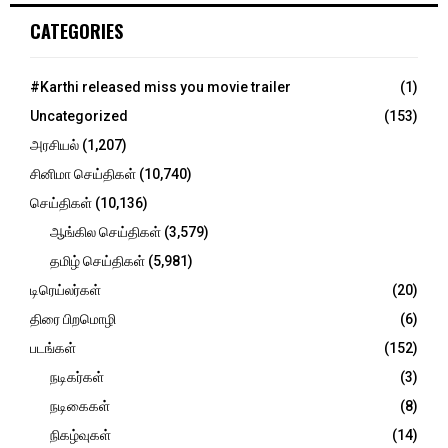
c
E
CATEGORIES
h
f
A
o
#Karthi released miss you movie trailer
(1)
r
R
Uncategorized
(153)
:
C
அரசியல்
(1,207)
சினிமா செய்திகள்
(10,740)
H
செய்திகள்
(10,136)
ஆங்கில செய்திகள்
(3,579)
தமிழ் செய்திகள்
(5,981)
டிரெய்லர்கள்
(20)
திரை பிறமொழி
(6)
படங்கள்
(152)
நடிகர்கள்
(3)
நடிகைகள்
(8)
நிகழ்வுகள்
(14)