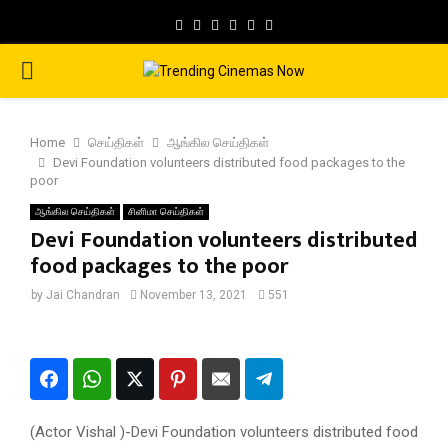
Facebook
Twitter
Instagram
Pinterest
Google
Youtube
PRIMARY
MENU
Home
செய்திகள்
ஆங்கில செய்திகள்
Devi Foundation volunteers distributed food packages to the
poor
ஆங்கில செய்திகள்
சினிமா செய்திகள்
Devi Foundation volunteers distributed
food packages to the poor
by
Jai Chandran
November 13, 2021
551
(Actor Vishal )-Devi Foundation volunteers distributed food