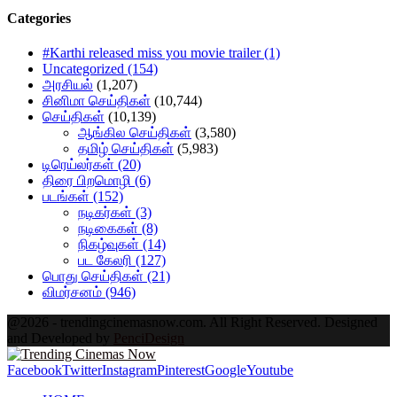
Categories
#Karthi released miss you movie trailer
(1)
Uncategorized
(154)
அரசியல்
(1,207)
சினிமா செய்திகள்
(10,744)
செய்திகள்
(10,139)
ஆங்கில செய்திகள்
(3,580)
தமிழ் செய்திகள்
(5,983)
டிரெய்லர்கள்
(20)
திரை பிறமொழி
(6)
படங்கள்
(152)
நடிகர்கள்
(3)
நடிகைகள்
(8)
நிகழ்வுகள்
(14)
பட கேலரி
(127)
பொது செய்திகள்
(21)
விமர்சனம்
(946)
@2026 - trendingcinemasnow.com. All Right Reserved. Designed
and Developed by
PenciDesign
Facebook
Twitter
Instagram
Pinterest
Google
Youtube