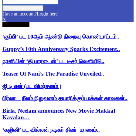
Have an account?
Login here
X
Trending now
‘குப்பி’ பட 10ஆம் ஆண்டு நிறைவு கொண்டாட்டம்..
Guppy’s 10th Anniversary Sparks Excitement..
நானியின் ‘தி பாரடைஸ்’ பட டீசர் வெளியீடு..
Teaser Of Nani’s The Paradise Unveiled..
ஜி டி என் (பட விமர்சனம் )
பிர்லா – நீலம் நிறுவனம் தயாரிக்கும் மக்கள் காவலன்..
Birla, Neelam announces New Movie Makkal
Kavalan…
‘கஜினி’ பட வில்லன் நடிகர் திடீர் மரணம்..