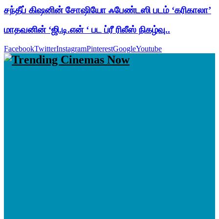
சந்தீப் கிஷனின் சோஷியோ ஃபேண்டஸி படம் ‘கரிகாலா’
மாதவனின் ‘ஜி.டி.என் ‘ பட ப்ரீ ரிலீஸ் நிகழ்வு..
Facebook
Twitter
Instagram
Pinterest
Google
Youtube