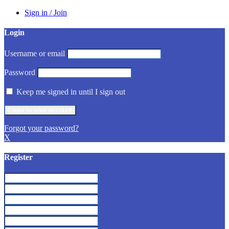
Sign in / Join
Login
Username or email
Password
Keep me signed in until I sign out
Forgot your password?
X
Register