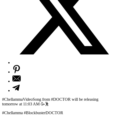
#ChellammaVideoSong from #DOCTOR will be releasing
tomorrow at 11:03 AM 🥳🕺
#Chellamma #BlockbusterDOCTOR