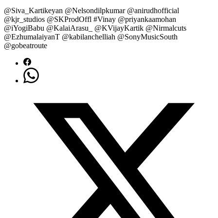
@Siva_Kartikeyan @Nelsondilpkumar @anirudhofficial
@kjr_studios @SKProdOffl #Vinay @priyankaamohan
@iYogiBabu @KalaiArasu_ @KVijayKartik @Nirmalcuts
@EzhumalaiyanT @kabilanchelliah @SonyMusicSouth
@gobeatroute