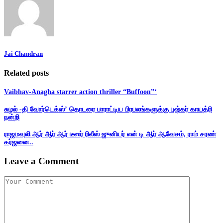
Jai Chandran
Related posts
Vaibhav-Anagha starrer action thriller “Buffoon”‘
சுழல் -தி வோர்டெக்ஸ்’ தொடரை பாராட்டிய பிரபலங்களுக்கு புஷ்கர் காயத்ரி
நன்றி
ராஜமவுலி ஆர் ஆர் ஆர் டீஸர் ரிலீஸ் ஜுனியர் என் டி ஆர் ஆவேசம், ராம் சரண்
கர்ஜனை..
Leave a Comment