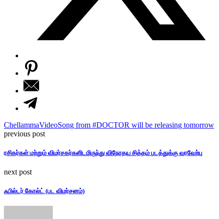
ChellammaVideoSong from #DOCTOR will be releasing tomorrow
previous post
ரசிகர்கள் மற்றும் விமர்சகர்களிடமிருந்து விநோதய சித்தம் படத்துக்கு வரவேற்பு
next post
ஃபில்டர் கோல்ட் (பட விமர்சனம்)