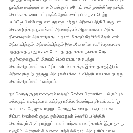
ஒன்றிணைத்ததற்காக இயக்குநர் சரோவ் சண்முகத்திற்கு நன்றி
சொல்ல கடமைப் பட்டிருக்கிறேன். ஊட்டியில் நடைபெற்ற
படப்பிடிப்பின்போது என் தந்தை மற்றும் அர்னவ் ஆகியோருடன்
செலவழித்த தருணங்கள் அனைத்தும் அழகானவை. அந்த
நினைவுகள் அனைத்தையும் நான் மிகவும் நேசிக்கிறேன். என்
அப்பாவிற்கும், அர்னவ்விற்கும் இடையே உள்ள தனித்துவமான
பந்தத்தை நானும் கண்டேன். தாத்தாக்கள் தங்கள் பேரக்
குழந்தைகளுடன் மிகவும் மென்மையாக நடந்து
கொள்கிறார்கள். என் அப்பாவிடம் எனக்கு இல்லாத சுதந்திரம்
அர்னவுக்கு இருந்தது. அவர்கள் மிகவும் வித்தியாச மாக நடந்து
கொள்கிறார்கள். ” என்றார்.
ஒவ்வொரு குழந்தைகளும் மற்றும் செல்லப்பிராணியை விரும்பும்
மக்களும் கண்டிப்பாக பார்த்து ரசிக்க வேண்டிய திரைப்படம் ‘ஓ
மை டாக்’. அர்ஜுன் மற்றும் அவரது செல்ல நாய் குட்டியான
சிம்பா, இவர்கள் ஒருவருக்கொருவர் வெளிப் படுத்திக்
கொள்ளும் அன்பு மற்றும் பாசம் பார்வையாளர்களின் இதயத்தை
வருடும். அர்ஜுன் சிம்பாவை சந்திக்கிறார். அவர் சிம்பாவை