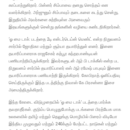
காப்பாற்றுகிறார். பின்னர் சிம்பாவை தனது சொந்தம் என
வளர்க்கிறார். அர்ஜுனும் சிம்பாவும் தடைகளை கடந்து சென்று,
இறுதியில் அவர்களை சுற்றியுள்ள அனைவரும்
இதயங்களுக்குள் சென்று தங்களின் வழியை கண்டறிகிறார்கள்.
‘ஓ மை டாக்: படத்தை 2டி என்டர்டெய்ன் மெண்ட் என்ற நிறுவனம்
சார்பில் ஜோதிகா மற்றும் சூர்யா தயாரித்துள் ளனர். இணை
தயாரிப்பாளராக ராஜசேகர் கற்பூர சுந்தரபாண்டியன்
பணியாற்றியிருக்கிறார். இவர்களுடன் ஆர் பி டாக்கீஸ் என்ற பட
நிறுவனம் சார்பில் தயாரிப்பாளர் எஸ் ஆர் ரமேஷ் பாபுவும் இணை
தயாரிப்பாளராக பணியாற்றி இருக்கிறார். கோபிநாத் ஒளிப்பதிவு
செய்திருக்கும் இந்த படத்திற்கு நிவாஸ் கே பிரசன்னா இசை
அமைத்திருக்கிறார்.
இந்த கோடை விடுமுறையில் ‘ஓ மை டாக்’ படத்தை பார்க்க
தவறாதீர்கள். குடும்ப பொழுதுபோக்கு படங்களை பிரத்யேக மாக
உலகளவில் தமிழ் மற்றும் தெலுங்கு மொழியில் பிரைம் விடியோ
இந்திய முழுவதும் மற்றும் 240க்கும் மேற்பட்ட நாடுகள் மற்றும்