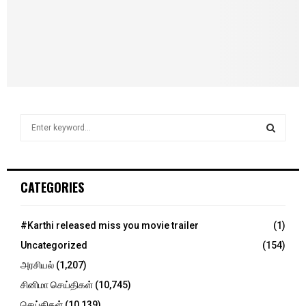
S
e
a
S
r
c
E
CATEGORIES
h
f
A
o
#Karthi released miss you movie trailer
(1)
r
R
Uncategorized
(154)
:
C
அரசியல்
(1,207)
சினிமா செய்திகள்
(10,745)
H
செய்திகள்
(10,139)