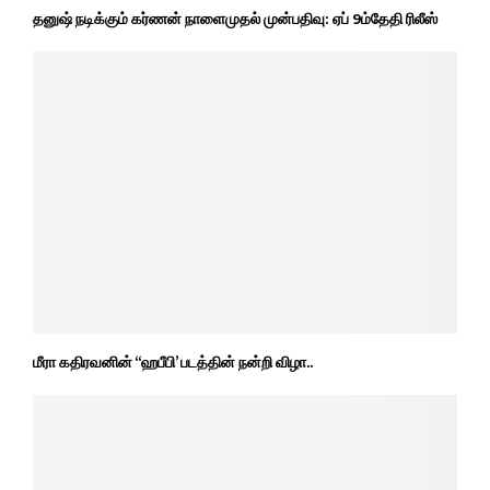
தனுஷ் நடிக்கும் கர்ணன் நாளைமுதல் முன்பதிவு: ஏப் 9ம்தேதி ரிலீஸ்
மீரா கதிரவனின் “ஹபீபி’ படத்தின் நன்றி விழா..