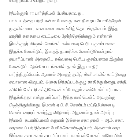
வெற்றியைப் பெறும் நன்றி.
இயக்குநர் ரா பார்த்திபன் பேசியதாவது…
பாம் படத்தை பற்றி என்ன பேசுவது என நிறைய யோசித்தேன்.
முதலில் வாயு பகவானை வணங்கித் தொடங்குவோம். இந்த
மாதிரி கதையை டைட்டிலை தேர்ந்தெடுக்கனும் என்றால்
இயக்குநர் விஷால் வெங்கட் எவ்வளவு பெரிய குசும்பனாக
இருக்க வேண்டும், இதைத் தயாரிக்க வேண்டுமென்றால்
தயாரிப்பாளர் அதைவிட எவ்வளவு பெரிய குசும்பனாக இருக்க
வேண்டும். ஆங்கில படங்களில் தான் இது மாதிரி
பார்த்திருப்போம். ஆனால் அதைத் தமிழ் சினிமாவில் காட்டுவது
சவாலான விஷயம், அதை இந்தப்படக்குழு சாதித்துள்ளது. சக்தி
ஃபிலிம் பேக்டரி சக்திவேலன் எப்போதும் கண்டென்ட் சரியாக
இருக்கிறதா என்று பார்ப்பார். இந்த கண்டென்ட் அவருக்கு
பிடித்திருக்கிறது. இமான் ஏ பி சி செண்டர் மட்டுமில்லை டி
செண்டரையும் கவர்ந்து விடுவார், அதனால் தான் அவர் டி.
இமான். தயாரிப்பாளர் சுகுமார் இல்லை சதா தான் – ஆம், சதா.
சுதாவைப் பற்றித்தான் பேசிக்கொண்டிருப்பார். அதனால் சுதா
இல்லை சதா தான் தயாரிப்பாளர். நான் எப்போதும் ஹீரோயின்