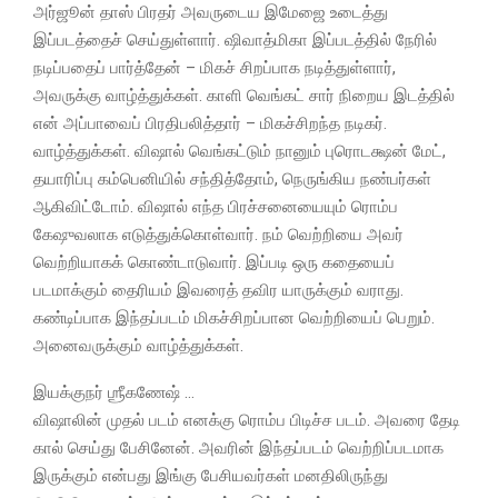
அர்ஜூன் தாஸ் பிரதர் அவருடைய இமேஜை உடைத்து
இப்படத்தைச் செய்துள்ளார். ஷிவாத்மிகா இப்படத்தில் நேரில்
நடிப்பதைப் பார்த்தேன் – மிகச் சிறப்பாக நடித்துள்ளார்,
அவருக்கு வாழ்த்துக்கள். காளி வெங்கட் சார் நிறைய இடத்தில்
என் அப்பாவைப் பிரதிபலித்தார் – மிகச்சிறந்த நடிகர்.
வாழ்த்துக்கள். விஷால் வெங்கட்டும் நானும் புரொடக்ஷன் மேட்,
தயாரிப்பு கம்பெனியில் சந்தித்தோம், நெருங்கிய நண்பர்கள்
ஆகிவிட்டோம். விஷால் எந்த பிரச்சனையையும் ரொம்ப
கேஷுவலாக எடுத்துக்கொள்வார். நம் வெற்றியை அவர்
வெற்றியாகக் கொண்டாடுவார். இப்படி ஒரு கதையைப்
படமாக்கும் தைரியம் இவரைத் தவிர யாருக்கும் வராது.
கண்டிப்பாக இந்தப்படம் மிகச்சிறப்பான வெற்றியைப் பெறும்.
அனைவருக்கும் வாழ்த்துக்கள்.
இயக்குநர் ஶ்ரீகணேஷ் …
விஷாலின் முதல் படம் எனக்கு ரொம்ப பிடிச்ச படம். அவரை தேடி
கால் செய்து பேசினேன். அவரின் இந்தப்படம் வெற்றிப்படமாக
இருக்கும் என்பது இங்கு பேசியவர்கள் மனதிலிருந்து