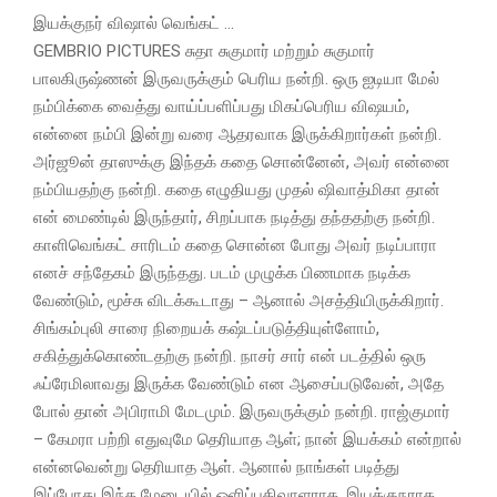
இயக்குநர் விஷால் வெங்கட் …
GEMBRIO PICTURES சுதா சுகுமார் மற்றும் சுகுமார்
பாலகிருஷ்ணன் இருவருக்கும் பெரிய நன்றி. ஒரு ஐடியா மேல்
நம்பிக்கை வைத்து வாய்ப்பளிப்பது மிகப்பெரிய விஷயம்,
என்னை நம்பி இன்று வரை ஆதரவாக இருக்கிறார்கள் நன்றி.
அர்ஜூன் தாஸுக்கு இந்தக் கதை சொன்னேன், அவர் என்னை
நம்பியதற்கு நன்றி. கதை எழுதியது முதல் ஷிவாத்மிகா தான்
என் மைண்டில் இருந்தார், சிறப்பாக நடித்து தந்ததற்கு நன்றி.
காளிவெங்கட் சாரிடம் கதை சொன்ன போது அவர் நடிப்பாரா
எனச் சந்தேகம் இருந்தது. படம் முழுக்க பிணமாக நடிக்க
வேண்டும், மூச்சு விடக்கூடாது – ஆனால் அசத்தியிருக்கிறார்.
சிங்கம்புலி சாரை நிறையக் கஷ்டப்படுத்தியுள்ளோம்,
சகித்துக்கொண்டதற்கு நன்றி. நாசர் சார் என் படத்தில் ஒரு
ஃப்ரேமிலாவது இருக்க வேண்டும் என ஆசைப்படுவேன், அதே
போல் தான் அபிராமி மேடமும். இருவருக்கும் நன்றி. ராஜ்குமார்
– கேமரா பற்றி எதுவுமே தெரியாத ஆள்; நான் இயக்கம் என்றால்
என்னவென்று தெரியாத ஆள். ஆனால் நாங்கள் படித்து
இப்போது இந்த மேடையில் ஒளிப்பதிவாளராக, இயக்குநராக