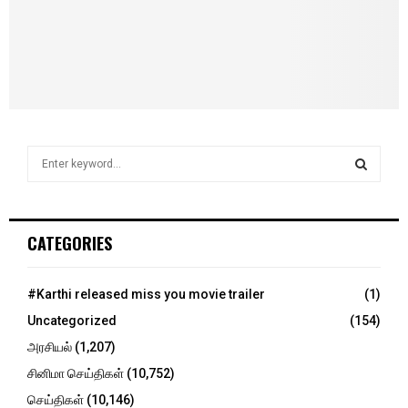
S
e
a
S
r
c
E
CATEGORIES
h
f
A
o
#Karthi released miss you movie trailer
(1)
r
R
Uncategorized
(154)
:
C
அரசியல்
(1,207)
சினிமா செய்திகள்
(10,752)
H
செய்திகள்
(10,146)