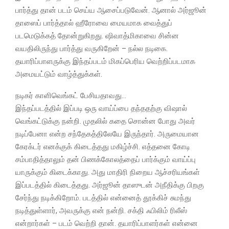
பார்த்து தான் படம் செய்ய ஆசைப்படுவேன். ஆனால் அர்ஜூன்
தாஸைப் பார்த்தால் ஹீரோவை மையமாக வைத்துப்
படமெடுக்கத் தோன்றுகிறது. ஷிவாத்மிகாவை சின்ன
வயதிலிருந்து பார்த்து வருகிறேன் – நல்ல நடிகை.
தயாரிப்பாளருக்கு இந்தப்படம் மிகப்பெரிய வெற்றிப்படமாக
அமையட்டும் வாழ்த்துக்கள்.
நடிகர் காளிவெங்கட் பேசியதாவது…
இந்தப்படத்தில் இப்படி ஒரு வாய்ப்பை தந்ததற்கு விஷால்
வெங்கட்டுக்கு நன்றி. முதலில் கதை சொன்ன போது அவர்
நடிப்பேனா என்ற சந்தேகத்திலேயே இருந்தார். அருமையான
கேரக்டர் எனக்குக் கிடைத்தது மகிழ்ச்சி. எத்தனை கோடி
சம்பாதித்தாலும் தன் பிணக்கோலத்தைப் பார்க்கும் வாய்ப்பு
யாருக்கும் கிடைக்காது. அது மாதிரி நிறைய ஆச்சரியங்கள்
இப்படத்தில் கிடைத்தது. அர்ஜூன் தாஸுடன் அநீதிக்கு பிறகு
சேர்ந்து நடிக்கிறோம். படத்தில் என்னைத் தூக்கிச் சுமந்து
நடித்துள்ளார், அவருக்கு என் நன்றி. சக்தி ஃபிலிம் ரிலீஸ்
என்றார்கள் – படம் வெற்றி தான். தயாரிப்பாளர்கள் என்னை