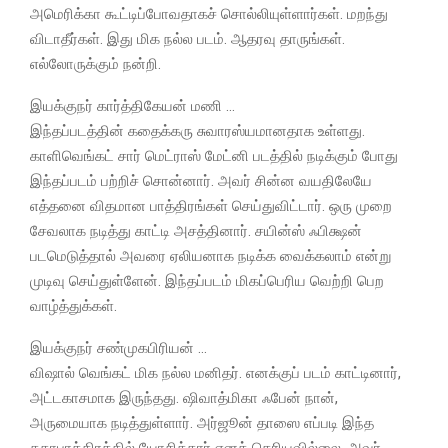
அமெரிக்கா கூட்டிப்போவதாகச் சொல்லியுள்ளார்கள். மறந்து
விடாதீர்கள். இது மிக நல்ல படம். ஆதரவு தாருங்கள்.
எல்லோருக்கும் நன்றி.
இயக்குநர் கார்த்திகேயன் மணி …
இந்தப்படத்தின் கதைக்கரு சுவாரஸ்யமானதாக உள்ளது.
காளிவெங்கட் சார் மெட்ராஸ் மேட்னி படத்தில் நடிக்கும் போது
இந்தப்படம் பற்றிச் சொன்னார். அவர் சின்ன வயதிலேயே
எத்தனை விதமான பாத்திரங்கள் செய்துவிட்டார். ஒரு முறை
சேவலாக நடித்து காட்டி அசத்தினார். சயின்ஸ் ஃபிக்ஷன்
படமெடுத்தால் அவரை ஏலியனாக நடிக்க வைக்கலாம் என்று
முடிவு செய்துள்ளேன். இந்தப்படம் மிகப்பெரிய வெற்றி பெற
வாழ்த்துக்கள்.
இயக்குநர் சண்முகபிரியன் …
விஷால் வெங்கட் மிக நல்ல மனிதர். எனக்குப் படம் காட்டினார்,
அட்டகாசமாக இருந்தது. ஷிவாத்மிகா ஃபேன் நான்,
அருமையாக நடித்துள்ளார். அர்ஜூன் தாஸை எப்படி இந்த
கதாபாத்திரத்தில் யோசித்தார் எனத் தெரியவில்லை. அவர்