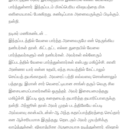
பார்த்துள்ளார். இந்தப்படம் மிகப்பெரிய விஷயத்தை மிக
எளிமையாகப் பேசுகிறது. கண்டிப்பாக அனைவருக்கும் பிடிக்கும்.
நன்றி.
நடிகர் மணிகண்டன் …
இந்தப்படத்தில் வேலை பார்த்த அனைவருமே என் நெருங்கிய
நண்பர்கள் தான். கிட்டதட்ட எல்லா துறையில் வேலை
பார்த்தவர்களும் என் நண்பர்கள். அவர்கள் எல்லோரும்
இப்படத்தில் வேலை பார்த்துள்ளார்கள் என்பது மகிழ்ச்சி. காளி
அண்ணா யார் என்ன உதவி, எந்த சமயத்தில் கேட்டாலும்
செய்யத் தயங்காதவர். அவரைப் பற்றி எவ்வளவு சொன்னாலும்
பத்தாது. இமான் சார் வெரைட்டியான சாங்ஸ் தரும் வெகு சில
இசையமைப்பாளர்களில் ஒருத்தர். அவர் இசையமைத்தது
மகிழ்ச்சி. இப்படி ஒரு கதையைத் தயாரித்த தயாரிப்பாளருக்கு
நன்றி. அர்ஜூன் தாஸ் அவர் முதல் படத்திலேயே எப்படி
அவ்வளவு கான்ஃபிடன்ஸ்-ஆ அந்த கதாப்பாத்திரத்தை செய்தார்
என ஆச்சரியமாக இருந்தது. தொடரும் அவர் முயற்சிக்கு
வாழ்த்துக்கள். ஷிவாத்மிகா அருமையாக நடித்துள்ளார். விஷால்