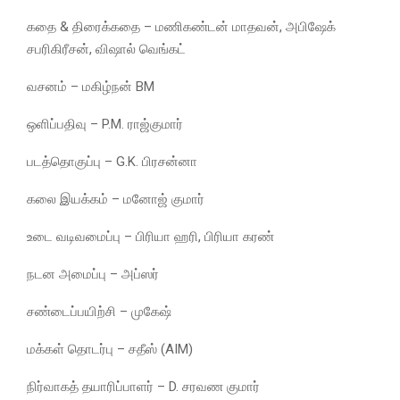
கதை & திரைக்கதை – மணிகண்டன் மாதவன், அபிஷேக்
சபரிகிரீசன், விஷால் வெங்கட்
வசனம் – மகிழ்நன் BM
ஒளிப்பதிவு – P.M. ராஜ்குமார்
படத்தொகுப்பு – G.K. பிரசன்னா
கலை இயக்கம் – மனோஜ் குமார்
உடை வடிவமைப்பு – பிரியா ஹரி, பிரியா கரண்
நடன அமைப்பு – அப்ஸர்
சண்டைப்பயிற்சி – முகேஷ்
மக்கள் தொடர்பு – சதீஸ் (AIM)
நிர்வாகத் தயாரிப்பாளர் – D. சரவண குமார்