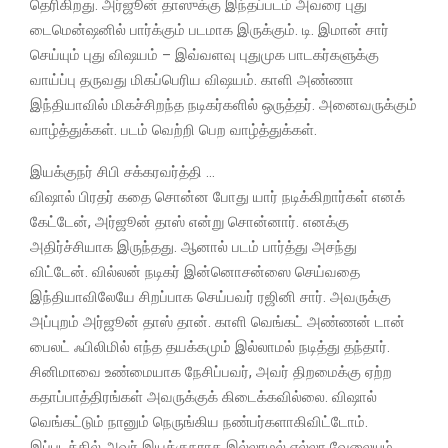
தெரிகிறது. அர்ஜூன் தாஸுக்கு இந்தப்படம் அவரை புது
டைமென்ஷனில் பார்க்கும் படமாக இருக்கும். டி. இமான் சார்
செய்யும் புது விஷயம் – இவ்வளவு புதுமுக பாடகர்களுக்கு
வாய்ப்பு தருவது மிகப்பெரிய விஷயம். காளி அண்ணா
இந்தியாவில் மிகச்சிறந்த நடிகர்களில் ஒருத்தர். அனைவருக்கும்
வாழ்த்துக்கள். படம் வெற்றி பெற வாழ்த்துக்கள்.
இயக்குநர் சிபி சக்கரவர்த்தி …
விஷால் பிரதர் கதை சொன்ன போது யார் நடிக்கிறார்கள் எனக்
கேட்டேன், அர்ஜூன் தாஸ் என்று சொன்னார். எனக்கு
அதிர்ச்சியாக இருந்தது. ஆனால் படம் பார்த்து அசந்து
விட்டேன். வில்லன் நடிகர் இன்னொசன்ஸை செய்வதை
இந்தியாவிலேயே சிறப்பாக செய்பவர் ரஜினி சார். அவருக்கு
அப்புறம் அர்ஜூன் தாஸ் தான். காளி வெங்கட் அண்ணன் டான்
பைலட் ஃபிலிமில் எந்த தயக்கமும் இல்லாமல் நடித்து தந்தார்.
சினிமாவை உண்மையாக நேசிப்பவர், அவர் திறமைக்கு ஏற்ற
கதாப்பாத்திரங்கள் அவருக்குக் கிடைக்கவில்லை. விஷால்
வெங்கட்டும் நானும் நெருங்கிய நண்பர்களாகிவிட்டோம்.
இப்படத்தில் அவர் இயக்குநராக இல்லாமல் எல்லா வேலையும்