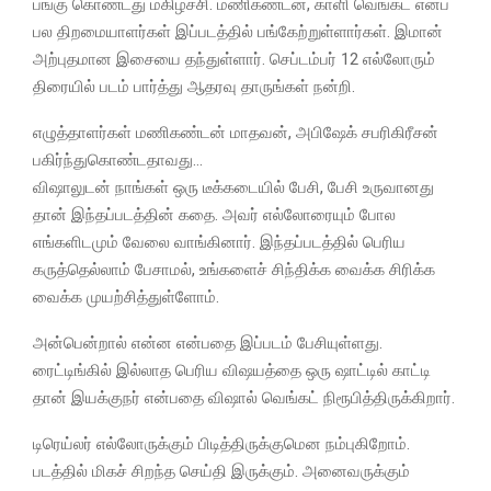
பங்கு கொண்டது மகிழ்ச்சி. மணிகண்டன், காளி வெங்கட் எனப்
பல திறமையாளர்கள் இப்படத்தில் பங்கேற்றுள்ளார்கள். இமான்
அற்புதமான இசையை தந்துள்ளார். செப்டம்பர் 12 எல்லோரும்
திரையில் படம் பார்த்து ஆதரவு தாருங்கள் நன்றி.
எழுத்தாளர்கள் மணிகண்டன் மாதவன், அபிஷேக் சபரிகிரீசன்
பகிர்ந்துகொண்டதாவது…
விஷாலுடன் நாங்கள் ஒரு டீக்கடையில் பேசி, பேசி உருவானது
தான் இந்தப்படத்தின் கதை. அவர் எல்லோரையும் போல
எங்களிடமும் வேலை வாங்கினார். இந்தப்படத்தில் பெரிய
கருத்தெல்லாம் பேசாமல், உங்களைச் சிந்திக்க வைக்க சிரிக்க
வைக்க முயற்சித்துள்ளோம்.
அன்பென்றால் என்ன என்பதை இப்படம் பேசியுள்ளது.
ரைட்டிங்கில் இல்லாத பெரிய விஷயத்தை ஒரு ஷாட்டில் காட்டி
தான் இயக்குநர் என்பதை விஷால் வெங்கட் நிரூபித்திருக்கிறார்.
டிரெய்லர் எல்லோருக்கும் பிடித்திருக்குமென நம்புகிறோம்.
படத்தில் மிகச் சிறந்த செய்தி இருக்கும். அனைவருக்கும்