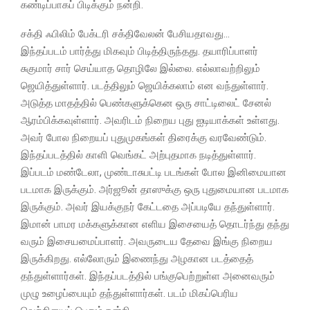
கண்டிப்பாகப் பிடிக்கும் நன்றி.
சக்தி ஃபிலிம் பேக்டரி சக்திவேலன் பேசியதாவது…
இந்தப்படம் பார்த்து மிகவும் பிடித்திருந்தது. தயாரிப்பாளர்
சுகுமார் சார் செய்யாத தொழிலே இல்லை. எல்லாவற்றிலும்
ஜெயித்துள்ளார். படத்திலும் ஜெயிக்கலாம் என வந்துள்ளார்.
அடுத்த மாதத்தில் பெண்களுக்கென ஒரு சாட்டிலைட் சேனல்
ஆரம்பிக்கவுள்ளார். அவரிடம் நிறைய புது ஐடியாக்கள் உள்ளது.
அவர் போல நிறையப் புதுமுகங்கள் திரைக்கு வரவேண்டும்.
இந்தப்படத்தில் காளி வெங்கட் அற்புதமாக நடித்துள்ளார்.
இப்படம் மண்டேலா, முண்டாசுபட்டி படங்கள் போல இனிமையான
படமாக இருக்கும். அர்ஜூன் தாஸுக்கு ஒரு புதுமையான படமாக
இருக்கும். அவர் இயக்குநர் கேட்டதை அப்படியே தந்துள்ளார்.
இமான் பாமர மக்களுக்கான எளிய இசையைத் தொடர்ந்து தந்து
வரும் இசையமைப்பாளர். அவருடைய தேவை இங்கு நிறைய
இருக்கிறது. எல்லோரும் இணைந்து அழகான படத்தைத்
தந்துள்ளார்கள். இந்தப்படத்தில் பங்குபெற்றுள்ள அனைவரும்
முழு உழைப்பையும் தந்துள்ளார்கள். படம் மிகப்பெரிய