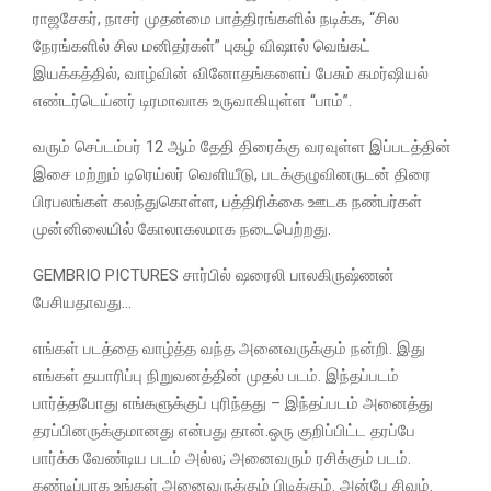
ராஜசேகர், நாசர் முதன்மை பாத்திரங்களில் நடிக்க, “சில
நேரங்களில் சில மனிதர்கள்” புகழ் விஷால் வெங்கட்
இயக்கத்தில், வாழ்வின் வினோதங்களைப் பேசும் கமர்ஷியல்
எண்டர்டெய்னர் டிரமாவாக உருவாகியுள்ள “பாம்”.
வரும் செப்டம்பர் 12 ஆம் தேதி திரைக்கு வரவுள்ள இப்படத்தின்
இசை மற்றும் டிரெய்லர் வெளியீடு, படக்குழுவினருடன் திரை
பிரபலங்கள் கலந்துகொள்ள, பத்திரிக்கை ஊடக நண்பர்கள்
முன்னிலையில் கோலாகலமாக நடைபெற்றது.
GEMBRIO PICTURES சார்பில் ஷரைலி பாலகிருஷ்ணன்
பேசியதாவது…
எங்கள் படத்தை வாழ்த்த வந்த அனைவருக்கும் நன்றி. இது
எங்கள் தயாரிப்பு நிறுவனத்தின் முதல் படம். இந்தப்படம்
பார்த்தபோது எங்களுக்குப் புரிந்தது – இந்தப்படம் அனைத்து
தரப்பினருக்குமானது என்பது தான்.ஒரு குறிப்பிட்ட தரப்பே
பார்க்க வேண்டிய படம் அல்ல; அனைவரும் ரசிக்கும் படம்.
கண்டிப்பாக உங்கள் அனைவருக்கும் பிடிக்கும். அன்பே சிவம்.