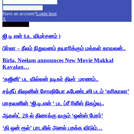
Have an account?
Login here
X
Trending now
ஜி டி என் (பட விமர்சனம் )
பிர்லா – நீலம் நிறுவனம் தயாரிக்கும் மக்கள் காவலன்..
Birla, Neelam announces New Movie Makkal
Kavalan…
‘கஜினி’ பட வில்லன் நடிகர் திடீர் மரணம்..
சந்தீப் கிஷனின் சோஷியோ ஃபேண்டஸி படம் ‘கரிகாலா’
மாதவனின் ‘ஜி.டி.என் ‘ பட ப்ரீ ரிலீஸ் நிகழ்வு..
ஆகஸ்ட் 28-ல் திரைக்கு வரும் ‘ஒன்ஸ் மோர்’
‘தி ஒன் ரூல்’ பாடலில் அனல் பறக்க விடும்…