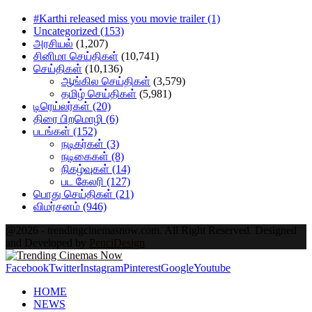
#Karthi released miss you movie trailer
(1)
Uncategorized
(153)
அரசியல்
(1,207)
சினிமா செய்திகள்
(10,741)
செய்திகள்
(10,136)
ஆங்கில செய்திகள்
(3,579)
தமிழ் செய்திகள்
(5,981)
டிரெய்லர்கள்
(20)
திரை பிறமொழி
(6)
படங்கள்
(152)
நடிகர்கள்
(3)
நடிகைகள்
(8)
நிகழ்வுகள்
(14)
பட கேலரி
(127)
பொது செய்திகள்
(21)
விமர்சனம்
(946)
@2026 - trendingcinemasnow.com. All Right Reserved. Designed
and Developed by
PenciDesign
Facebook
Twitter
Instagram
Pinterest
Google
Youtube
HOME
NEWS