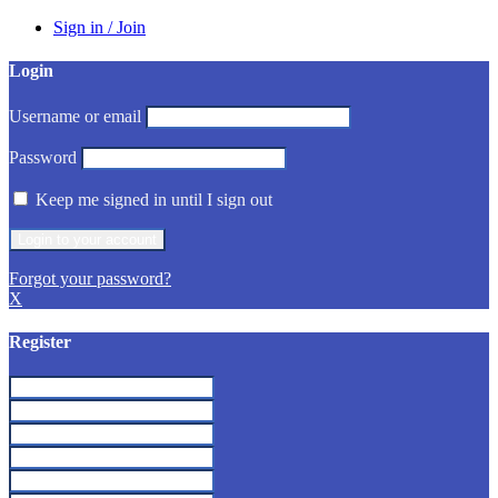
Sign in / Join
Login
Username or email
Password
Keep me signed in until I sign out
Forgot your password?
X
Register