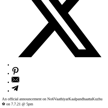
An official announcement on No6VaathiyarKaalpandhaattaKuzhu
⚽ on 7.7.21 @ 5pm