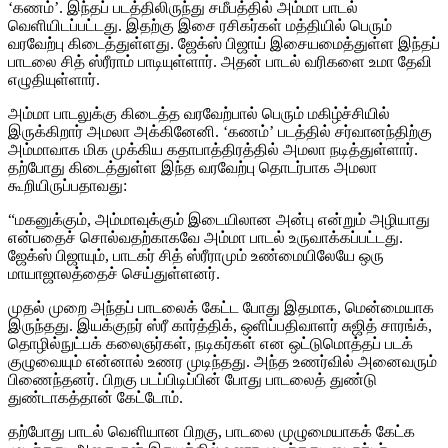
‘கணம்’. இந்தப் படத்திலிருந்து சமீபத்தில் அம்மா பாடல்
வெளியிடப்பட்டது. இதற்கு இசை ரசிகர்கள் மத்தியில் பெரும்
வரவேற்பு கிடைத்துள்ளது. ஜேக்ஸ் பிஜாய் இசையமைத்துள்ள இந்தப்
பாடலை சித் ஸ்ரீராம் பாடியுள்ளார். அதன் பாடல் வரிகளை உமா தேவி
எழுதியுள்ளார்.
அம்மா பாடலுக்கு கிடைத்த வரவேற்பால் பெரும் மகிழ்ச்சியில்
இருக்கிறார் அமலா அக்கினேனி. ‘கணம்’ படத்தில் சர்வானந்திற்கு
அம்மாவாக மிக முக்கிய கதாபாத்திரத்தில் அமலா நடித்துள்ளார்.
தற்போது கிடைத்துள்ள இந்த வரவேற்பு தொடர்பாக அமலா
கூறியிருப்பதாவது:
“மகனுக்கும், அம்மாவுக்கும் இடையிலான அன்பு என்றும் அழியாது
என்பதைச் சொல்வதற்காகவே அம்மா பாடல் உருவாக்கப்பட்டது.
ஜேக்ஸ் பிஜாயும், பாடகர் சித் ஸ்ரீராமும் உண்மையிலேயே ஒரு
மாயாஜாலத்தைச் செய்துள்ளனர்.
முதல் முறை அந்தப் பாடலைக் கேட்ட போது இதமாக, மென்மையாக
இருந்தது. இயக்குநர் ஸ்ரீ கார்த்திக், ஒளிப்பதிவாளர் சுஜித் சாரங்க்,
தொழில்நுட்பக் கலைஞர்கள், நடிகர்கள் என ஒட்டுமொத்தப் படக்
குழுவையும் என்னால் உணர முடிந்தது. அந்த உணர்வில் அனைவரும்
பிணைந்தனர். பிறகு படப்பிடிப்பின் போது பாடலைத் துண்டு
துண்டாகத்தான் கேட்டோம்.
தற்போது பாடல் வெளியான பிறகு, பாடலை முழுமையாகக் கேட்க