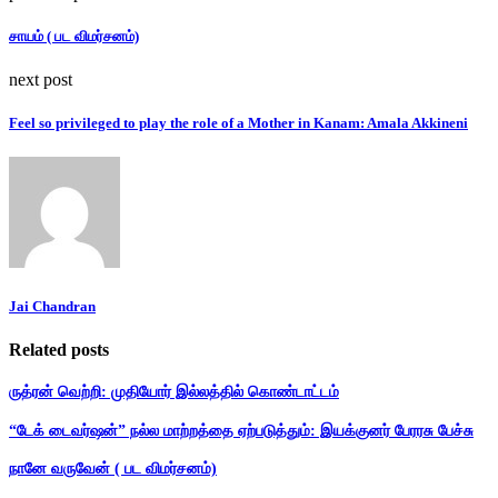
சாயம் ( பட விமர்சனம்)
next post
Feel so privileged to play the role of a Mother in Kanam: Amala Akkineni
Jai Chandran
Related posts
ருத்ரன் வெற்றி: முதியோர் இல்லத்தில் கொண்டாட்டம்
“டேக் டைவர்ஷன்” நல்ல மாற்றத்தை ஏற்படுத்தும்: இயக்குனர் பேரரசு பேச்சு
நானே வருவேன் ( பட விமர்சனம்)