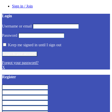
Sign in / Join
Login
Username or email
Password
Keep me signed in until I sign out
Forgot your password?
X
Register