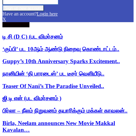
Have an account?
Login here
X
Trending now
டி சி (D C) (பட விமர்சனம்
‘குப்பி’ பட 10ஆம் ஆண்டு நிறைவு கொண்டாட்டம்..
Guppy’s 10th Anniversary Sparks Excitement..
நானியின் ‘தி பாரடைஸ்’ பட டீசர் வெளியீடு..
Teaser Of Nani’s The Paradise Unveiled..
ஜி டி என் (பட விமர்சனம் )
பிர்லா – நீலம் நிறுவனம் தயாரிக்கும் மக்கள் காவலன்..
Birla, Neelam announces New Movie Makkal
Kavalan…