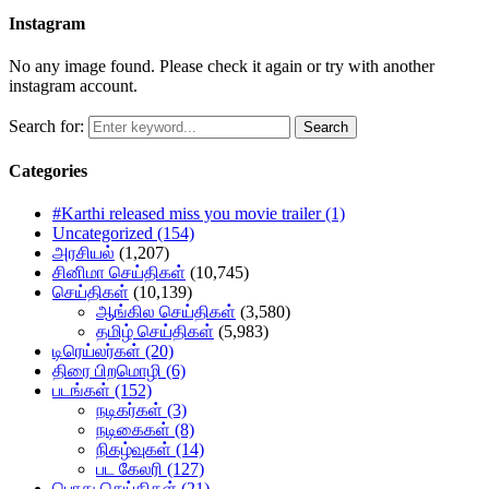
Instagram
No any image found. Please check it again or try with another
instagram account.
Search for:
Search
Categories
#Karthi released miss you movie trailer
(1)
Uncategorized
(154)
அரசியல்
(1,207)
சினிமா செய்திகள்
(10,745)
செய்திகள்
(10,139)
ஆங்கில செய்திகள்
(3,580)
தமிழ் செய்திகள்
(5,983)
டிரெய்லர்கள்
(20)
திரை பிறமொழி
(6)
படங்கள்
(152)
நடிகர்கள்
(3)
நடிகைகள்
(8)
நிகழ்வுகள்
(14)
பட கேலரி
(127)
பொது செய்திகள்
(21)