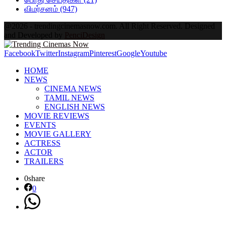
விமர்சனம்
(947)
@2026 - trendingcinemasnow.com. All Right Reserved. Designed
and Developed by
PenciDesign
Facebook
Twitter
Instagram
Pinterest
Google
Youtube
HOME
NEWS
CINEMA NEWS
TAMIL NEWS
ENGLISH NEWS
MOVIE REVIEWS
EVENTS
MOVIE GALLERY
ACTRESS
ACTOR
TRAILERS
0
share
0