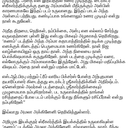
முடிந்தது. அதை என் இதயத்தில் உணர முடிந்தது. டைரக்டர்
ஸ்ரீகார்த்திக்குக்கு தனது அம்மாவின் மீதிருக்கும் அன்பின்
காரணமாகவே இந்தப் படம் உருவானது. இந்தப் பாடல் அந்த
அன்பைப் பற்றியது. கண்டிப்பாக உங்களாலும் உணர முடியும் என்று
நான் கூறுவேன்.
அதீத திறமை, நெறிகள், நம்பிக்கை, அன்பு என எல்லாம் சேர்ந்து
வருவதற்கான புள்ளி இது என்பது மிகவும் அழகாகத் தெரிகிறது.
‘கணம்’ படத்தில் அந்த அம்மா கதாபாத்திரத்தில் நடிக்க முடிந்தது
எனக்குக் கிடைத்தப் பெருமையாக உணர்கிறேன். நான் நிஜ
வாழ்க்கையிலும் ஒரு தாய் தான். அந்த நிலையை நான்
பொக்கிஷமாகக் கருதுகிறேன். நான் படத்தை முடிக்கும் வரை,
எல்லோருக்கும் அம்மாவாகவே இருந்தேன். அது மிகவும் மதிப்புமிக்க
விஷயம். அதை நான் என்றும் மறக்க மாட்டேன்.
எஸ்.ஆர்.பிரபு மற்றும் ட்ரீம் வாரிய பிக்சர்ஸ் போன்ற அற்புதமான
தயாரிப்பாளர் கிடைத்தது டைரக்டர் ஶ்ரீகார்த்திக்கின் அதிர்ஷ்டம்.
ஏனென்றால் அவர்கள் படத்தையும், ஶ்ரீகார்த்திக்கையும்
முழுமையாக நம்புகிறார்கள். பட உருவாக்கத்தில் நாங்கள்
ரசித்ததைப் போல படம் பார்க்கும் போது நீங்களும் ரசிப்பீர்கள் என்று
நம்புகிறேன்”
இவ்வாறு அமலா அக்கினேனி தெரிவித்துள்ளார்.
அறிமுக இயக்குநர் ஸ்ரீகார்த்திக் இயக்கத்தில் உருவாகியுள்ள
‘கணம்’ படத்தில் அமலா அக்கினேனி, சர்வானாந்த், நாசர், ரீத்து