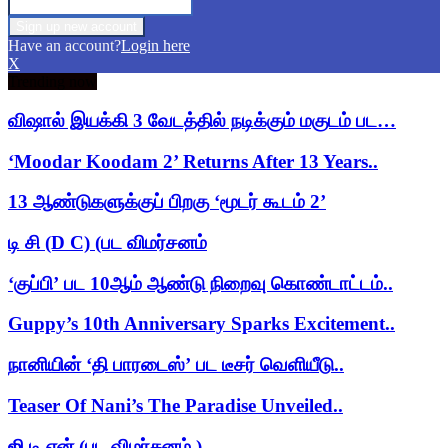
Have an account?
Login here
X
Trending now
விஷால் இயக்கி 3 வேடத்தில் நடிக்கும் மகுடம் பட…
‘Moodar Koodam 2’ Returns After 13 Years..
13 ஆண்டுகளுக்குப் பிறகு ‘மூடர் கூடம் 2’
டி சி (D C) (பட விமர்சனம்
‘குப்பி’ பட 10ஆம் ஆண்டு நிறைவு கொண்டாட்டம்..
Guppy’s 10th Anniversary Sparks Excitement..
நானியின் ‘தி பாரடைஸ்’ பட டீசர் வெளியீடு..
Teaser Of Nani’s The Paradise Unveiled..
ஜி டி என் (பட விமர்சனம் )