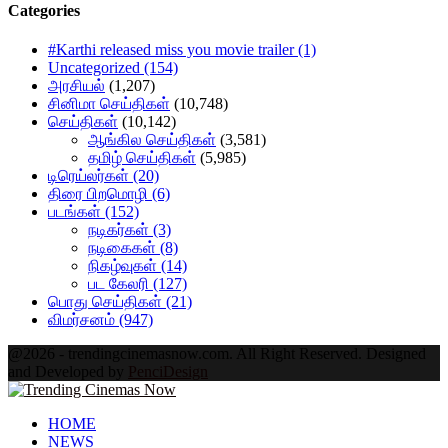
Categories
#Karthi released miss you movie trailer
(1)
Uncategorized
(154)
அரசியல்
(1,207)
சினிமா செய்திகள்
(10,748)
செய்திகள்
(10,142)
ஆங்கில செய்திகள்
(3,581)
தமிழ் செய்திகள்
(5,985)
டிரெய்லர்கள்
(20)
திரை பிறமொழி
(6)
படங்கள்
(152)
நடிகர்கள்
(3)
நடிகைகள்
(8)
நிகழ்வுகள்
(14)
பட கேலரி
(127)
பொது செய்திகள்
(21)
விமர்சனம்
(947)
@2026 - trendingcinemasnow.com. All Right Reserved. Designed
and Developed by
PenciDesign
Facebook
Twitter
Instagram
Pinterest
Google
Youtube
HOME
NEWS