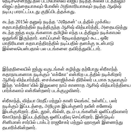
தேடிச்சென்றது.தில் படம்போலவே விஜய் நடித்த கில்லி படத்திலும்
விஜய் தந்தையாகவும் போலீஸ் அதிகாரியாகவும் நடித்த ஆஷிஷ்
நடிப்பு பாராட்டப்படது குறிப்பிடத்தக்கது.
கடந்த 2015ல் தனுஷ் நடித்த ‘அநேகன்’ படத்தில் முக்கிய
கதாபாத்திரத்தில் நடித்திருந்த ஆசிஷ் வித்யார்த்தி, அதையடுத்து
கடந்த ஐந்த வருடங்களாக தமிழில் எந்த படத்திலும் நடிக்காமல்
ஒதுங்கி இருந்தார். வாய்ப்புகள் தேடிவந்தாலும் கூட, ஒரே
மாதிரியான கதாபாத்திரத்தில் நடிப்பதில் தனக்கு உடன்பாடு
இல்லையென்பதால் பல படங்களை தவிர்த்துவிட்டார்.
இந்தநிலையில் ஐந்து வருடங்கள் கழித்து தற்போது ஸ்ரீகாந்த்
கதாநாயகனாக நடிக்கும் ‘எக்கோ’ என்கிற படத்தில் நடிக்கிறார்
ஆசிஷ் வித்யார்த்தி. சைக்கலாஜிக்கல் திரில்லர் படமாக உருவாகும்
இந்த ‘எக்கோ’வில் இதுவரை நாம் காணாத ஆசிஷ் வித்யார்த்தியை
பார்க்கலாம் என்கின்றனர் படக்குழுவினர்.
ஸ்ரீகாந்த், வித்யா பிரதீப் மற்றும் காளி வெங்கட் உள்ளிட்ட பலர்
நடிக்கும் இப்படத்தை, அறிமுக இயக்குனர் நவீன் கணேஷ்
இயக்குகிறார். தில், தூள், கில்லி, தடம் படங்களின் ஒளிப்பதிவாளர்
கோபிநாத் இப்படத்திற்கு ஒளிப்பதிவு செய்கிறார். இன்டுடிவ்
சினிமாஸ் சார்பில் டாக்டர் ராஜசேகர் மற்றும் ஹாரூன் இணைந்து
தயாரிக்கின்றனர்.