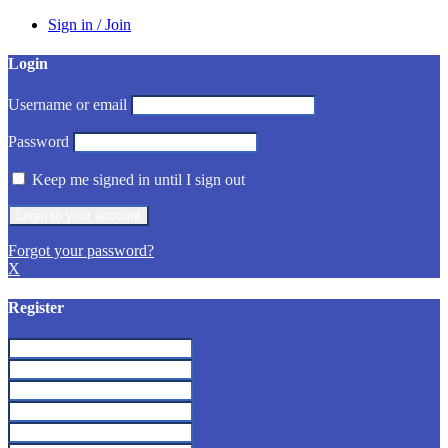
Sign in / Join
Login
Username or email
Password
Keep me signed in until I sign out
Forgot your password?
X
Register