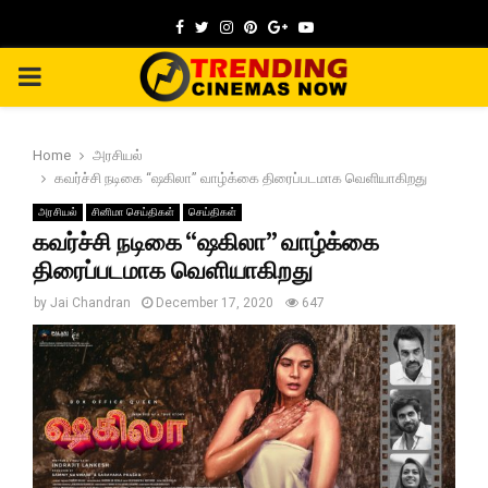
Facebook
Twitter
Instagram
Pinterest
Google
Youtube
PRIMARY
MENU
Home
அரசியல்
கவர்ச்சி நடிகை “ஷகிலா” வாழ்க்கை திரைப்படமாக வெளியாகிறது
அரசியல்
சினிமா செய்திகள்
செய்திகள்
கவர்ச்சி நடிகை “ஷகிலா” வாழ்க்கை
திரைப்படமாக வெளியாகிறது
by
Jai Chandran
December 17, 2020
647