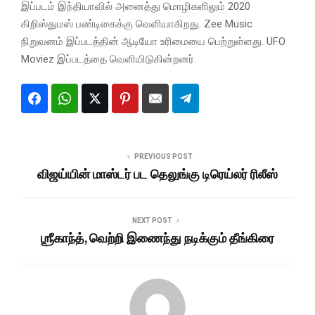
இப்படம் இந்தியாவில் அனைத்து மொழிகளிலும் 2020
கிறிஸ்துமஸ் பண்டிகைக்கு வெளியாகிறது. Zee Music
நிறுவனம் இப்படத்தின் ஆடியோ உரிமையை பெற்றுள்ளது. UFO
Moviez இப்படத்தை வெளியிடுகின்றனர்.
PREVIOUS POST
விஜய்யின் மாஸ்டர் பட தெலுங்கு டிரெய்லர் ரிலீஸ்
NEXT POST
ஶ்ரீகாந்த், வெற்றி இணைந்து நடிக்கும் தீங்கிரை