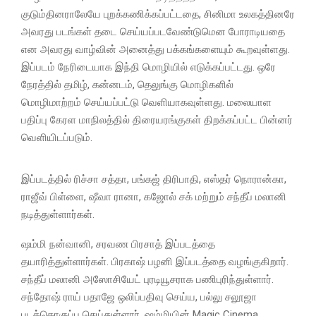
குடும்தினராலேயே புறக்கணிக்கப்பட்டதை, சினிமா உலகத்தினரே
அவரது படங்கள் தடை செய்யப்படவேண்டுமென போராடியதை
என அவரது வாழ்வின் அனைத்து பக்கங்களையும் கூறவுள்ளது.
இப்படம் நேரிடையாக இந்தி மொழியில் எடுக்கப்பட்டது. ஒரே
நேரத்தில் தமிழ், கன்னடம், தெலுங்கு மொழிகளில்
மொழிமாற்றம் செய்யப்பட்டு வெளியாகவுள்ளது. மலையாள
பதிப்பு கேரள மாநிலத்தில் திரையரங்குகள் திறக்கப்பட்ட பின்னர்
வெளியிடப்படும்.
இப்படத்தில் ரிச்சா சத்தா, பங்கஜ் திரிபாதி, எஸ்தர் நொரான்கா,
ராஜீவ் பிள்ளை, ஷீவா ரானா, கஜோல் சக் மற்றும் சந்தீப் மலானி
நடித்துள்ளார்கள்.
ஷம்மி நன்வானி, சரவண பிரசாத் இப்படத்தை
தயாரித்துள்ளார்கள். பிரகாஷ் பழனி இப்படத்தை வழங்குகிறார்.
சந்தீப் மலானி அஸோசியேட் புரடியூசராக பணிபுரிந்துள்ளார்.
சந்தோஷ் ராய் பதாஜே ஒலிப்பதிவு செய்ய, பல்லு சலூஜா
படத்தொகுப்பு செய்துள்ளார். ஷம்மியின் Magic Cinema,