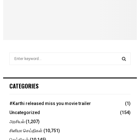
S
e
a
S
r
c
E
CATEGORIES
h
f
A
o
#Karthi released miss you movie trailer
(1)
r
R
Uncategorized
(154)
:
C
அரசியல்
(1,207)
சினிமா செய்திகள்
(10,751)
H
செய்திகள்
(10,145)