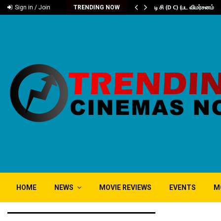
டம் ‘கரிகாலா’
டி சி (D C) (பட விமர்சனம்
Sign in / Join
TRENDING NOW
HOME
NEWS
MOVIE REVIEWS
EVENTS
M