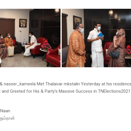
& nasser_kameela Met Thalaivar mkstalin Yesterday at his residenc
 and Greeted for His & Party’s Massive Success in TNElections2021
mNaan
னும்நான்