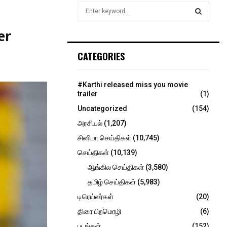
S
e
a
er
S
r
c
E
CATEGORIES
h
f
A
o
#Karthi released miss you movie
r
R
trailer
(1)
:
Uncategorized
(154)
C
அரசியல்
(1,207)
H
சினிமா செய்திகள்
(10,745)
செய்திகள்
(10,139)
ஆங்கில செய்திகள்
(3,580)
தமிழ் செய்திகள்
(5,983)
டிரெய்லர்கள்
(20)
திரை பிறமொழி
(6)
படங்கள்
(152)