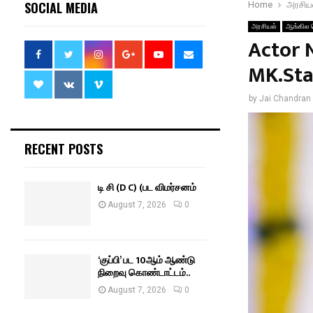
SOCIAL MEDIA
Home
அரசிய
அரசியல்
ஆங்கில 
Actor 
MK.Sta
by
Jai Chandran
RECENT POSTS
டி சி (D C) (பட விமர்சனம்
August 7, 2026
0
‘குப்பி’ பட 10ஆம் ஆண்டு
நிறைவு கொண்டாட்டம்..
August 7, 2026
0