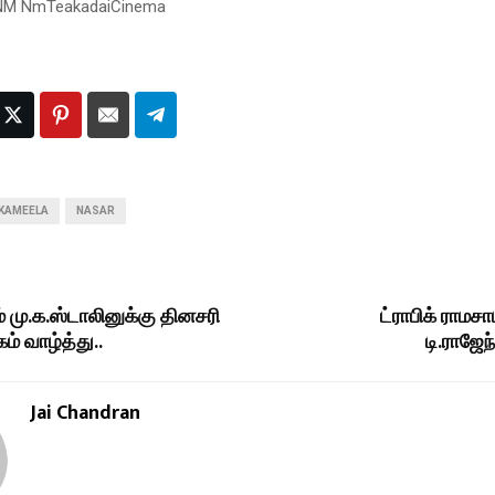
 NM NmTeakadaiCinema
KAMEELA
NASAR
் மு.க.ஸ்டாலினுக்கு தினசரி
ட்ராபிக் ராமச
ம் வாழ்த்து..
டி.ராஜேந
Jai Chandran