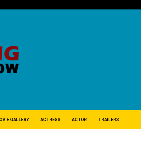
‘குப்பி’ பட 10ஆ
OVIE GALLERY
ACTRESS
ACTOR
TRAILERS