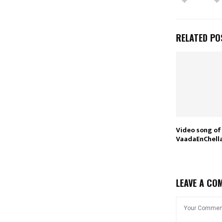
RELATED PO
Video song of
VaadaEnChell
LEAVE A CO