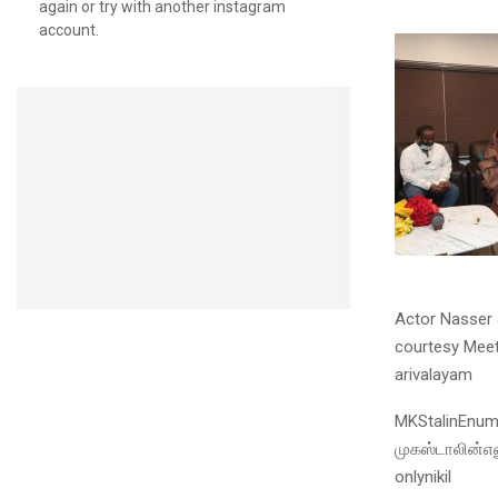
again or try with another instagram
account.
Actor Nasser 
courtesy Meet
arivalayam
MKStalinEnu
முகஸ்டாலின்எ
onlynikil