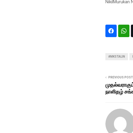
NikilMurukan
#MKSTALIN
PREVIOUS POST
முதல்வராகும
நாளிதழ் சங்க