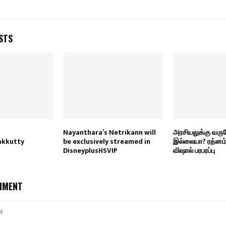
STS
Nayanthara’s Netrikann will
அரசியலுக்கு வர
akkutty
be exclusively streamed in
இல்லையா? ரத்னம்
DisneyplusHSVIP
விஷால் பரபரப்பு
MMENT