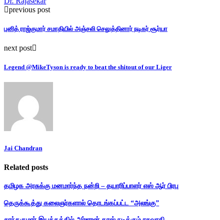
Dr. Rajasekar
previous post
புனித் ராஜ்குமார் சமாதியில் அஞ்சலி செலுத்தினார் நடிகர் சூர்யா
next post
Legend @MikeTyson is ready to beat the shitout of our Liger
Jai Chandran
Related posts
தமிழக அரசுக்கு மனமார்ந்த நன்றி – தயாரிப்பாளர் எஸ் ஆர் பிரபு
தெருக்கூத்து கலைஞர்களால் தொடங்கப்பட்ட “அலங்கு”
சாந்தகுமார் இயக்கத்தில் அர்ஜுன் தாஸ் நடிக்கும் ரசவாதி