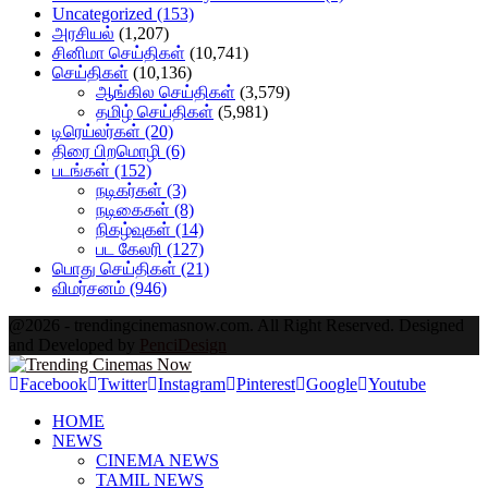
Uncategorized
(153)
அரசியல்
(1,207)
சினிமா செய்திகள்
(10,741)
செய்திகள்
(10,136)
ஆங்கில செய்திகள்
(3,579)
தமிழ் செய்திகள்
(5,981)
டிரெய்லர்கள்
(20)
திரை பிறமொழி
(6)
படங்கள்
(152)
நடிகர்கள்
(3)
நடிகைகள்
(8)
நிகழ்வுகள்
(14)
பட கேலரி
(127)
பொது செய்திகள்
(21)
விமர்சனம்
(946)
@2026 - trendingcinemasnow.com. All Right Reserved. Designed
and Developed by
PenciDesign
Facebook
Twitter
Instagram
Pinterest
Google
Youtube
HOME
NEWS
CINEMA NEWS
TAMIL NEWS