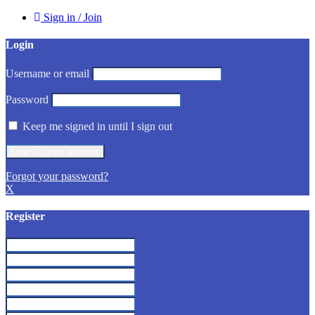
Sign in / Join
Login
Username or email
Password
Keep me signed in until I sign out
Forgot your password?
X
Register