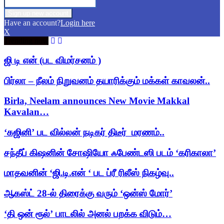
Have an account?
Login here
X
Trending now
ஜி டி என் (பட விமர்சனம் )
பிர்லா – நீலம் நிறுவனம் தயாரிக்கும் மக்கள் காவலன்..
Birla, Neelam announces New Movie Makkal
Kavalan…
‘கஜினி’ பட வில்லன் நடிகர் திடீர் மரணம்..
சந்தீப் கிஷனின் சோஷியோ ஃபேண்டஸி படம் ‘கரிகாலா’
மாதவனின் ‘ஜி.டி.என் ‘ பட ப்ரீ ரிலீஸ் நிகழ்வு..
ஆகஸ்ட் 28-ல் திரைக்கு வரும் ‘ஒன்ஸ் மோர்’
‘தி ஒன் ரூல்’ பாடலில் அனல் பறக்க விடும்…