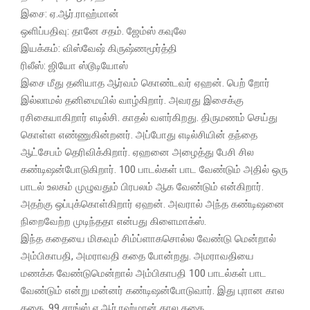
இசை: ஏ.ஆர்.ராஹ்மான்
ஒளிப்பதிவு: தானே சதம். ஜேம்ஸ் கவுலே
இயக்கம்: விஸ்வேஷ் கிருஷ்ணமூர்த்தி
ரிலீஸ்: ஜியோ ஸ்டூடியோஸ்
இசை மீது தனியாத ஆர்வம் கொண்டவர் ஏஹன். பெற் றோர்
இல்லாமல் தனிமையில் வாழ்கிறார். அவரது இசைக்கு
ரசிகையாகிறார் எடில்சி. காதல் வளர்கிறது. திருமணம் செய்து
கொள்ள எண்ணுகின்றனர். அப்போது எடில்சியின் தந்தை
ஆட்சேபம் தெரிவிக்கிறார். ஏஹனை அழைத்து பேசி சில
கண்டிஷன்போடுகிறார். 100 பாடல்கள் பாட வேண்டும் அதில் ஒரு
பாடல் உலகம் முழுவதும் பிரபலம் ஆக வேண்டும் என்கிறார்.
அதற்கு ஒப்புக்கொள்கிறார் ஏஹன். அவரால் அந்த கண்டிஷனை
நிறைவேற்ற முடிந்ததா என்பது கிளைமாக்ஸ்.
இந்த கதையை மிகவும் சிம்ப்ளாகசொல்ல வேண்டு மென்றால்
அம்பிகாபதி, அமராவதி கதை போன்றது. அமராவதியை
மணக்க வேண்டுமென்றால் அம்பிகாபதி 100 பாடல்கள் பாட
வேண்டும் என்று மன்னர் கண்டிஷன்போடுவார். இது புரான கால
கதை, 99 சாங்ஸ் ஏ.ஆர்.ரஹ்மான் கால கதை.