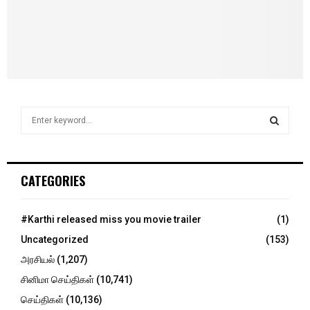
S
e
a
S
r
c
E
CATEGORIES
h
f
A
o
#Karthi released miss you movie trailer
(1)
r
R
Uncategorized
(153)
:
C
அரசியல்
(1,207)
சினிமா செய்திகள்
(10,741)
H
செய்திகள்
(10,136)