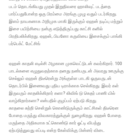
படம் தொடங்கியது முதல் இறுதிவரை ஹாலிவுட் படத்தை
பார்ப்பதுபோன்ற ஒரு பிரம்மை அரங்கு முழு வதும் படர்கிறது.
இளம் நாயகனாக அறிமுக மாகி இருக்கும் ஏஹன் நடிப்பு மற்றும்
இசை பயிற்சியை நன்கு எடுத்திருப்பது காட்சி களில்
பிரதிபலிக்கிறது. ஏஹன், பியனோ கருவியை இசைக்கும் பாங்கி
பர்பெக்ட் மேட்சிங்
ஏஹன் காதலி எடில்சி அழகான முகவெட்டுடன் கவர்கிறார். 100
பாடல்களை எழுதுவதற்காக தனது நண்பருடன் அவரது ஊருக்கு
செல்லும் ஏஹன் திடீரென்று அங்குள்ள பாடகி ஒருவருடன்
தொடர்பில் இணைவது புதிய டிராக்காக செல்கிறது. இவர் கள்
இருவரும் காதலிக்கிறார் களா? லிவிங் டு கெதர் பாணி யில்
வாழ்கிறார்களா? என்பதில் குழப்பம் ஏற்படு கிறது.
காதலை சுற்றி சென்றுக் கொண்டுருக்கும் காட்சிகள் திடீரென
போதை மருந்து விவகாரத்துக்குள் நுழைகிறது. ஏஹன் போதை
மருந்தை அதிகமாக உட்கொண்டு கார் ஓட்டி விபத்து
ஏற்படுத்துவது எப்படி என்ற கேள்விக்கு பின்னர் விடை