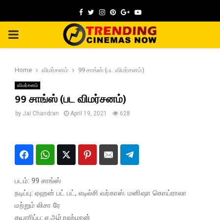
Facebook
Twitter
Instagram
Pinterest
Google
Youtube
PRIMARY
MENU
Home
விமர்சனம்
99 சாங்ஸ் (பட விமர்சனம்)
விமர்சனம்
99 சாங்ஸ் (பட விமர்சனம்)
by
Jai Chandran
April 19, 2021
628
படம்: 99 சாங்ஸ்
நடிப்பு: ஏஹன் பட் பட், எடில்சி வர்காஸ். மனிஷா கொய்ராலா
மற்றும் லிசா ரே
தயாரிப்பு: ஏ.ஆர்.ரஹ்மான்