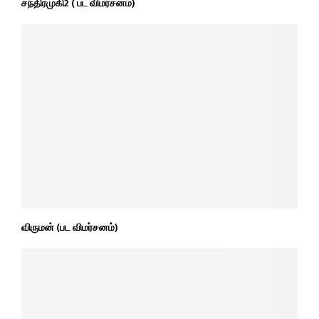
சந்திரமுகி2 ( பட விமர்சனம்)
விருமன் (பட விமர்சனம்)