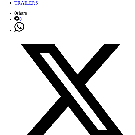
TRAILERS
0
share
0