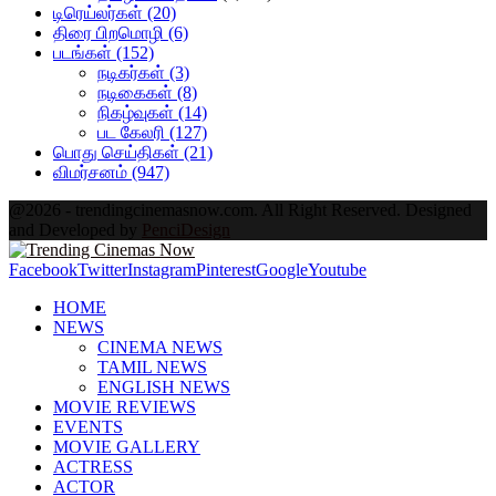
டிரெய்லர்கள்
(20)
திரை பிறமொழி
(6)
படங்கள்
(152)
நடிகர்கள்
(3)
நடிகைகள்
(8)
நிகழ்வுகள்
(14)
பட கேலரி
(127)
பொது செய்திகள்
(21)
விமர்சனம்
(947)
@2026 - trendingcinemasnow.com. All Right Reserved. Designed
and Developed by
PenciDesign
Facebook
Twitter
Instagram
Pinterest
Google
Youtube
HOME
NEWS
CINEMA NEWS
TAMIL NEWS
ENGLISH NEWS
MOVIE REVIEWS
EVENTS
MOVIE GALLERY
ACTRESS
ACTOR