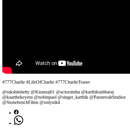
#777Charlie #LifeOfCharlie #777CharlieTeaser
@rakshitshetty @Kiranraj61 @actorsimha @karthiksubbaraj
@kaarthekeyens @nobinpaul @singer_karthik @ParamvahStudios
@StonebenchFilms @onlynikil