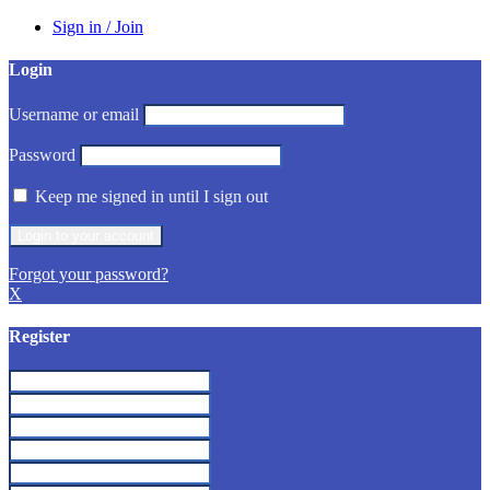
Sign in / Join
Login
Username or email
Password
Keep me signed in until I sign out
Forgot your password?
X
Register