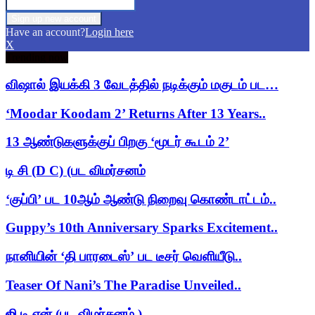
Have an account?
Login here
X
Trending now
விஷால் இயக்கி 3 வேடத்தில் நடிக்கும் மகுடம் பட…
‘Moodar Koodam 2’ Returns After 13 Years..
13 ஆண்டுகளுக்குப் பிறகு ‘மூடர் கூடம் 2’
டி சி (D C) (பட விமர்சனம்
‘குப்பி’ பட 10ஆம் ஆண்டு நிறைவு கொண்டாட்டம்..
Guppy’s 10th Anniversary Sparks Excitement..
நானியின் ‘தி பாரடைஸ்’ பட டீசர் வெளியீடு..
Teaser Of Nani’s The Paradise Unveiled..
ஜி டி என் (பட விமர்சனம் )