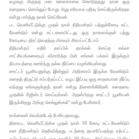
வழக்கு மிகுந்த மன உளைச்சலை கொடுத்தது. நான் ஒரு
கதையை சொல்லும் போது அது சரியாக பதிவு செய்திருக்கிறதா
என்று பார்த்து தான் செய்வேன்.
பட வெளியீட்டுக்கு முதல் நாள் நீதிமன்றம் பத்துக்கோடி கட்ட
வேண்டும் என்று கட்டளையிட்டது. ஒரு நாளைக்குள் பத்து
கோடியை திரட்டுவதற்கு மிகவும் சிரமப்பட்டோம்.
நீதிமன்றம் எதிர் தரப்பில் தாக்கல் செய்த எல்லா
சாட்சியங்களையும் விசாரித்த பின் எங்கள் பக்கம் இருக்கும்
நியாயத்தை உணர்ந்து நல்ல தீர்ப்பை வழங்கியுள்ளது.
ரைட்டர் யூனியனுக்கு இன்னும் அதிகாரம் இருக்க வேண்டும்.
கதைத் திருட்டு சம்பந்தப்பட்ட வழப இப்படி ஒரு சாதகமான தீர்ப்பு
வந்தது எங்களுக்குத் தான் என்று நினைக்கிறேன். கதையை
முதலில் ரிஜிஸ்டர் செய்யுங்கள். அதன்பிறகு ரைட்டர் யூனியன்
இருக்கிறது அங்கு செல்லுங்கள்” என்று பேசினார் .
ராக்லைன் வெங்கடேஷ் பேசியதாவது,
திரைபட வெளியீட்டுக்க முதல் நாள் 10 கோடி கட்டவேண்டும்
என நீதிமன்றம் தெரிவித்தது. படத்தை தயாரிப்பதற்கு ஏற்பட்ட
கஷ்டத்தை விடவும் ஒரு நாளில் 10 கோடி திரட்டுவது பெரிய