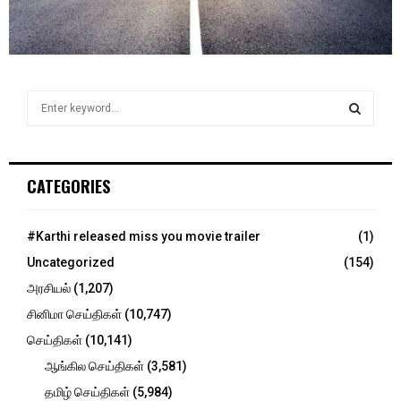
S
e
a
S
r
c
E
CATEGORIES
h
f
A
o
#Karthi released miss you movie trailer
(1)
r
R
Uncategorized
(154)
:
C
அரசியல்
(1,207)
சினிமா செய்திகள்
(10,747)
H
செய்திகள்
(10,141)
ஆங்கில செய்திகள்
(3,581)
தமிழ் செய்திகள்
(5,984)