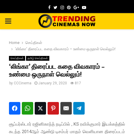
Facebook
Twitter
Instagram
Pinterest
Google
Youtube
PRIMARY
MENU
Home
செய்திகள்
‘லிங்கா’ திரைப்பட கதை விவகாரம் – உண்மை ஒருநாள் வெல்லும்!
செய்திகள்
தமிழ் செய்திகள்
‘லிங்கா’ திரைப்பட கதை விவகாரம் –
உண்மை ஒருநாள் வெல்லும்!
by
CCCinema
January 29, 2020
817
சூப்பர்ஸ்டார் ரஜினிகாந்த் நடிப்பில் , KS ரவிக்குமார் இயக்கத்தில்
கடந்த 2014ஆம் ஆண்டு டிசம்பர் மாதம் வெளியான திரைப்படம்